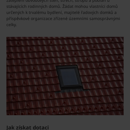
zateplení obvodových stěn, střech, stropů a podlah u
stávajících rodinných domů. Žádat mohou vlastníci domů
určených k trvalému bydlení, majitelé řadových domků a
příspěvkové organizace zřízené územními samosprávnými
celky.
Jak získat dotaci