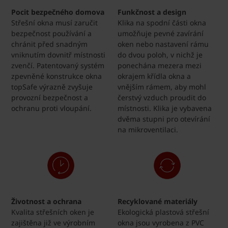
Pocit bezpečného domova
Funkčnost a design
Střešní okna musí zaručit
Klika na spodní části okna
bezpečnost používání a
umožňuje pevné zavírání
chránit před snadným
oken nebo nastavení rámu
vniknutím dovnitř místnosti
do dvou poloh, v nichž je
zvenčí. Patentovaný systém
ponechána mezera mezi
zpevněné konstrukce okna
okrajem křídla okna a
topSafe výrazně zvyšuje
vnějším rámem, aby mohl
provozní bezpečnost a
čerstvý vzduch proudit do
ochranu proti vloupání.
místnosti. Klika je vybavena
dvěma stupni pro otevírání
na mikroventilaci.
Životnost a ochrana
Recyklované materiály
Kvalita střešních oken je
Ekologická plastová střešní
zajištěna již ve výrobním
okna jsou vyrobena z PVC