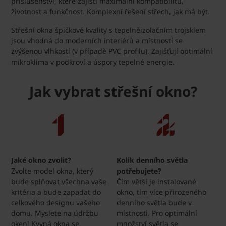
příslušenství, které zajistí maximální kompatibilitu,
životnost a funkčnost. Komplexní řešení střech, jak má být.
Střešní okna špičkové kvality s tepelněizolačním trojsklem
jsou vhodná do moderních interiérů a místností se
zvýšenou vlhkostí (v případě PVC profilu). Zajišťují optimální
mikroklima v podkroví a úspory tepelné energie.
Jak vybrat střešní okno?
Jaké okno zvolit?
Kolik denního světla
Zvolte model okna, který
potřebujete?
bude splňovat všechna vaše
Čím větší je instalované
kritéria a bude zapadat do
okno, tím více přirozeného
celkového designu vašeho
denního světla bude v
domu. Myslete na údržbu
místnosti. Pro optimální
oken! Kyvná okna se
množství světla se