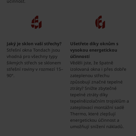
účinnost.
Jaký je sklon vaší střechy?
Ušetřete díky oknům s
Střešní okna Tondach jsou
vysokou energetickou
vhodná pro všechny typy
účinností
šikmých střech se sklonem
Věděli jste, že špatně
střešní roviny v rozmezí 15–
izolovaná okna i přes dobře
90°.
zateplenou střechu
způsobují značné tepelné
ztráty? Snižte zbytečné
tepelné ztráty díky
tepelněizolačním trojsklům a
zateplovací montážní sadě
Thermo, které zlepšují
energetickou účinnost a
umožňují snížení nákladů.