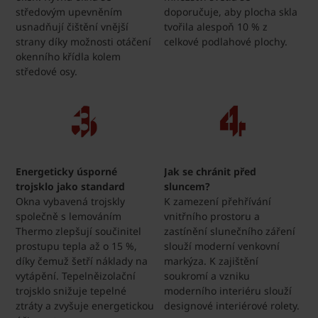
středovým upevněním
doporučuje, aby plocha skla
usnadňují čištění vnější
tvořila alespoň 10 % z
strany díky možnosti otáčení
celkové podlahové plochy.
okenního křídla kolem
středové osy.
Energeticky úsporné
Jak se chránit před
trojsklo jako standard
sluncem?
Okna vybavená trojskly
K zamezení přehřívání
společně s lemováním
vnitřního prostoru a
Thermo zlepšují součinitel
zastínění slunečního záření
prostupu tepla až o 15 %,
slouží moderní venkovní
díky čemuž šetří náklady na
markýza. K zajištění
vytápění. Tepelněizolační
soukromí a vzniku
trojsklo snižuje tepelné
moderního interiéru slouží
ztráty a zvyšuje energetickou
designové interiérové rolety.