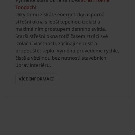
Vyměňte stará okna za nová
střešní okna
Tondach
!
Díky tomu získáte energeticky úsporná
střešní okna s lepší tepelnou izolací a
maximálním prostupem denního světla.
Starší střešní okna totiž časem ztrácí své
izolační vlastnosti, začínají se rosit a
propouštět teplo. Výměnu provedeme rychle,
čistě a většinou bez nutnosti stavebních
úprav interiéru.
VÍCE INFORMACÍ