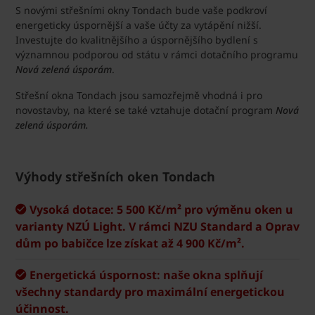
S novými střešními okny Tondach bude vaše podkroví
energeticky úspornější a vaše účty za vytápění nižší.
Investujte do kvalitnějšího a úspornějšího bydlení s
významnou podporou od státu v rámci dotačního programu
Nová zelená úsporám
.
Střešní okna Tondach jsou samozřejmě vhodná i pro
novostavby, na které se také vztahuje dotační program
Nová
zelená úsporám.
Výhody střešních oken Tondach
Vysoká dotace: 5 500 Kč/m² pro výměnu oken u
varianty NZÚ Light. V rámci NZU Standard a Oprav
dům po babičce lze získat až 4 900 Kč/m².
Energetická úspornost: naše okna splňují
všechny standardy pro maximální energetickou
účinnost.