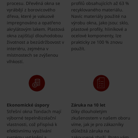
procesu. Dřevěná okna se
profilů obsahujících až 63 %
vyrábějí z borovicového
recyklovaného materiálu.
dřeva, které je vakuově
Navíc materiály použité na
impregnováno a opatřeno
výrobu okna, jako jsou: sklo,
akrylátovým lakem. Plastová
plastové profily, hliníkové a
okna zajišťují dlouhodobou
ocelové komponenty, lze
životnost a bezúdržbovost v
prakticky ze 100 % znovu
interiéru, zejména v
použít.
místnostech se zvýšenou
vlhkostí.
Ekonomické úspory
Záruka na 10 let
Střešní okna Tondach mají
Díky dlouholetým
výborné tepelněizolační
zkušenostem v našem oboru
vlastnosti, což přispívá k
víme, jak je pro zákazníky
efektivnímu využívání
důležitá záruka na
systému vytápění a
zakoupené zboží. Proto vám