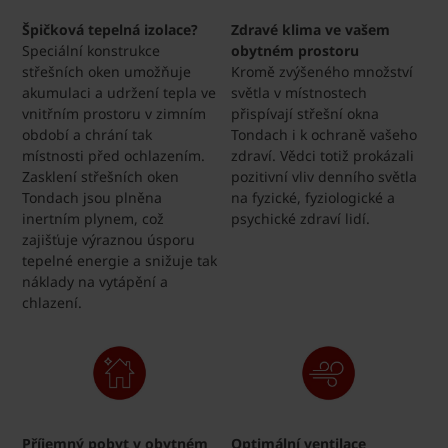
Špičková tepelná izolace?
Zdravé klima ve vašem
Speciální konstrukce
obytném prostoru
střešních oken umožňuje
Kromě zvýšeného množství
akumulaci a udržení tepla ve
světla v místnostech
vnitřním prostoru v zimním
přispívají střešní okna
období a chrání tak
Tondach i k ochraně vašeho
místnosti před ochlazením.
zdraví. Vědci totiž prokázali
Zasklení střešních oken
pozitivní vliv denního světla
Tondach jsou plněna
na fyzické, fyziologické a
inertním plynem, což
psychické zdraví lidí.
zajišťuje výraznou úsporu
tepelné energie a snižuje tak
náklady na vytápění a
chlazení.
Příjemný pobyt v obytném
Optimální ventilace