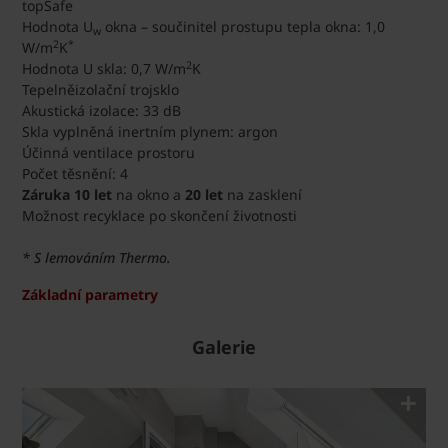
topSafe
Hodnota U
okna – součinitel prostupu tepla okna: 1,0
w
2
*
W/m
K
2
Hodnota U skla: 0,7 W/m
K
Tepelněizolační trojsklo
Akustická izolace: 33 dB
Skla vyplněná inertním plynem: argon
Účinná ventilace prostoru
Počet těsnění: 4
Záruka 10 let
na okno a
20 let
na zasklení
Možnost recyklace po skončení životnosti
* S lemováním Thermo.
Základní parametry
Galerie