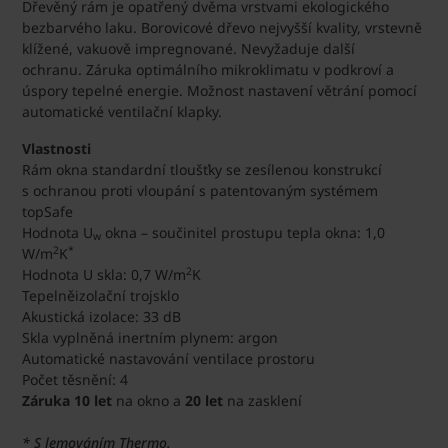
Dřevěný rám je opatřený dvěma vrstvami ekologického
bezbarvého laku. Borovicové dřevo nejvyšší kvality, vrstevně
klížené, vakuově impregnované. Nevyžaduje další
ochranu. Záruka optimálního mikroklimatu v podkroví a
úspory tepelné energie. Možnost nastavení větrání pomocí
automatické ventilační klapky.
Vlastnosti
Rám okna standardní tloušťky se zesílenou konstrukcí
s ochranou proti vloupání s patentovaným systémem
topSafe
Hodnota U
okna – součinitel prostupu tepla okna: 1,0
w
2
*
W/m
K
2
Hodnota U skla: 0,7 W/m
K
Tepelněizolační trojsklo
Akustická izolace: 33 dB
Skla vyplněná inertním plynem: argon
Automatické nastavování ventilace prostoru
Počet těsnění: 4
Záruka 10 let
na okno a
20 let
na zasklení
* S lemováním Thermo.