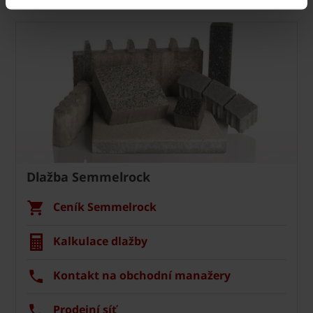
Dlažba Semmelrock
Ceník Semmelrock
Kalkulace dlažby
Kontakt na obchodní manažery
Prodejní síť