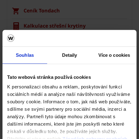
Ceník Tondach
Kalkulace střešní krytiny
Technická podpora
Souhlas
Detaily
Více o cookies
Střechy ve vašem okolí
Vizualizace střechy
Tato webová stránka používá cookies
Registrace záruky All Inclusive
K personalizaci obsahu a reklam, poskytování funkcí
sociálních médií a analýze naší návštěvnosti využíváme
CAD Detaily střecha
soubory cookie. Informace o tom, jak náš web používáte,
sdílíme se svými partnery pro sociální média, inzerci a
analýzy. Partneři tyto údaje mohou zkombinovat s
dalšími informacemi, které jste jim poskytli nebo které
získali v důsledku toho, že používáte jejich služby.
Přečtěte si více v našich
Zásadách ochrany osobních