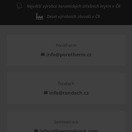
Největší výrobce keramických střešních krytin v ČR
Deset výrobních závodů v ČR
Porotherm
info@porotherm.cz
Tondach
info@tondach.cz
Semmelrock
infocz@semmelrock.com