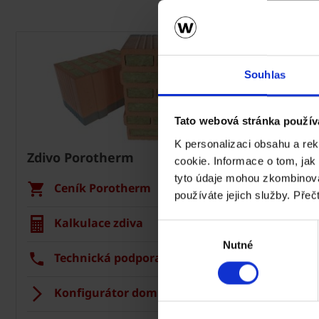
Souhlas
Tato webová stránka použív
K personalizaci obsahu a re
Zdivo Porotherm
Střecha 
cookie. Informace o tom, jak
tyto údaje mohou zkombinovat
Ceník Porotherm
Cení
používáte jejich služby. Přeč
Kalkulace zdiva
Kalku
Výběr
Nutné
souhlasu
Technická podpora
Tech
Konfigurátor domu
Střec