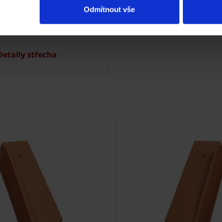
lizace střechy
Navštivte vzorkovnu
Odmítnout vše
trace záruky All Inclusive
etaily střecha