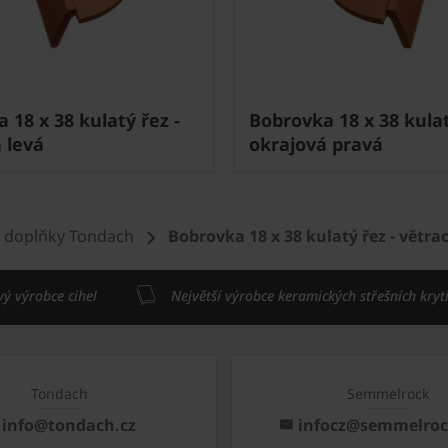
 18 x 38 kulatý řez -
Bobrovka 18 x 38 kulat
 levá
okrajová pravá
 doplňky Tondach
Bobrovka 18 x 38 kulatý řez - větrac
vý výrobce cihel
Největší výrobce keramických střešních kryt
Tondach
Semmelrock
info@tondach.cz
infocz@semmelro