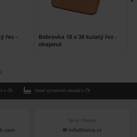
ý řez -
Bobrovka 18 x 38 kulatý řez -
okapová
í
in v ČR
Deset výrobních závodů v ČR
Terca / Penter
ck.com
info@terca.cz