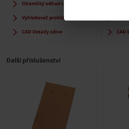
Okamžitý odhad ceny stropu
Vizua
Vyhledavač prohlášení DoP
Regis
CAD Detaily zdivo
CAD D
Další příslušenství