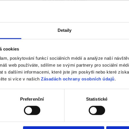
Nástroje a služby
Detaily
á cookies
klam, poskytování funkcí sociálních médií a analýze naší návšt
Tondach
Fasáda Terca
 náš web používáte, sdílíme se svými partnery pro sociální média
 s dalšími informacemi, které jste jim poskytli nebo které získa
k Tondach
Ceník Terca
těte si více v našich
Zásadách ochrany osobních údajů
.
lace střešní krytiny
Kalkulace fasády
Preferenční
Statistické
nická podpora
Technická podpora
hy ve vašem okolí
Specialista prodeje