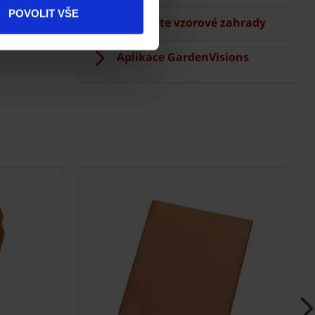
 Terca
Produkty
POVOLIT VŠE
Navštivte vzorové zahrady
Kontakty
Aplikace GardenVisions