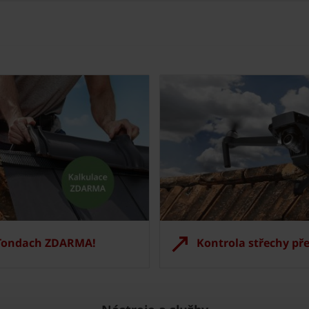
 Tondach ZDARMA!
Kontrola střechy př