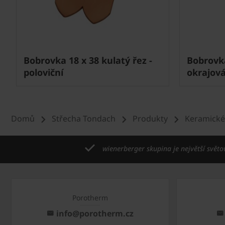
Next
Bobrovka 18 x 38 kulatý řez -
Bobrovka
poloviční
okrajová
Domů
Střecha Tondach
Produkty
Keramické
wienerberger skupina je největší světo
Porotherm
info@porotherm.cz