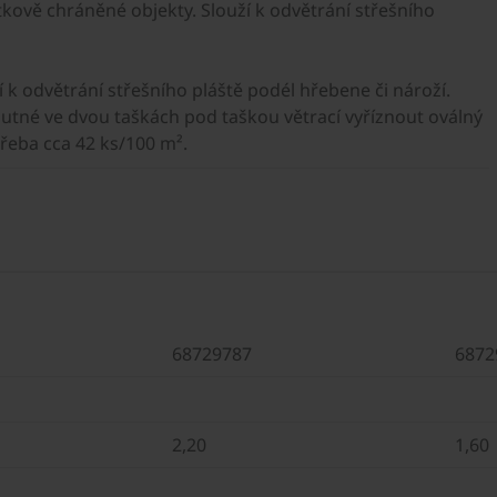
ově chráněné objekty. Slouží k odvětrání střešního
k odvětrání střešního pláště podél hřebene či nároží.
nutné ve dvou taškách pod taškou větrací vyříznout oválný
otřeba cca 42 ks/100 m².
68729787
6872
2,20
1,60