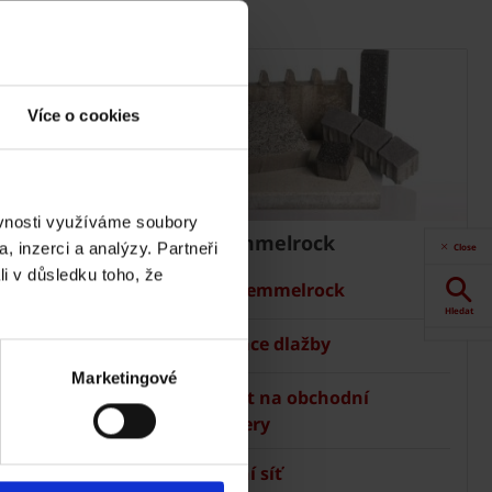
Více o cookies
ěvnosti využíváme soubory
Dlažba Semmelrock
, inzerci a analýzy. Partneři
Close
li v důsledku toho, že
Ceník Semmelrock
Hledat
Kalkulace dlažby
Akce
Marketingové
Kontakt na obchodní
manažery
Dokumenty
ke stažení
Prodejní síť