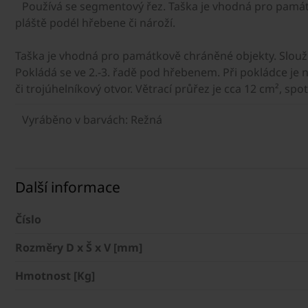
Používá se segmentový řez. Taška je vhodná pro památk
pláště podél hřebene či nároží.
Taška je vhodná pro památkově chráněné objekty. Slouží 
Pokládá se ve 2.-3. řadě pod hřebenem. Při pokládce je 
či trojúhelníkový otvor. Větrací průřez je cca 12 cm², sp
Vyráběno v barvách: Režná
Další informace
Číslo
Rozměry D x Š x V [mm]
Hmotnost [Kg]