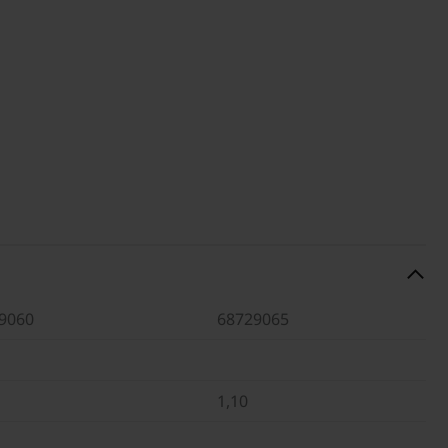
9060
68729065
1,10