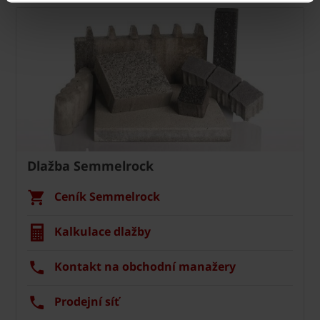
Dlažba Semmelrock
Ceník Semmelrock
Kalkulace dlažby
Kontakt na obchodní manažery
Prodejní síť