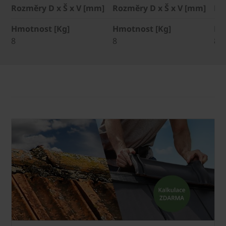
Rozměry D x Š x V [mm]
Rozměry D x Š x V [mm]
Ro
Hmotnost [Kg]
Hmotnost [Kg]
Hm
8
8
8