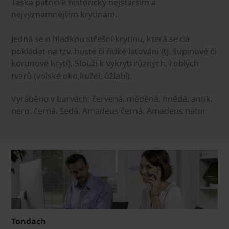
Taška patřící k historicky nejstarším a
nejvýznamnějším krytinám.
Jedná se o hladkou střešní krytinu, která se dá
pokládat na tzv. husté či řídké laťování (tj. šupinové či
korunové krytí). Slouží k vykrytí různých, i oblých
tvarů (volské oko,kužel, úžlabí).
Vyráběno v barvách: červená, měděná, hnědá, antik,
nero, černá, šedá, Amadeus černá, Amadeus natur
Tondach