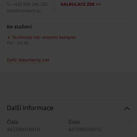
+420 800 240 250
KALKULACE ZDE >>
info@tondach.cz
Ke stažení
Technický list- antenní komplet
PDF - 392 KB
Další dokumenty zde
Další informace
Číslo
Číslo
Čís
447290018410
447290018412
44