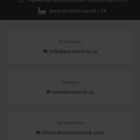
Deset výrobních závodů v ČR
Porotherm
info@porotherm.cz
Tondach
info@tondach.cz
Semmelrock
infocz@semmelrock.com