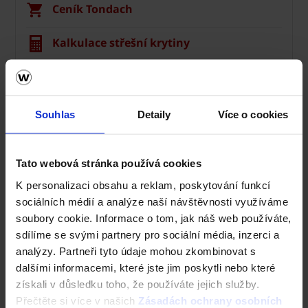
Ceník Tondach
Kalkulace střešní krytiny
Technická podpora
Střechy ve vašem okolí
Souhlas
Detaily
Více o cookies
Vizualizace střechy
Tato webová stránka používá cookies
Registrace záruky All Inclusive
K personalizaci obsahu a reklam, poskytování funkcí
sociálních médií a analýze naší návštěvnosti využíváme
CAD Detaily střecha
soubory cookie. Informace o tom, jak náš web používáte,
sdílíme se svými partnery pro sociální média, inzerci a
analýzy. Partneři tyto údaje mohou zkombinovat s
dalšími informacemi, které jste jim poskytli nebo které
získali v důsledku toho, že používáte jejich služby.
Přečtěte si více v našich
Zásadách ochrany osobních