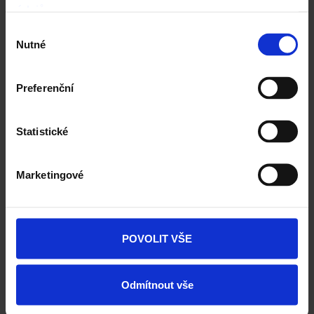
údajů
.
Výběr
Nutné
souhlasu
Preferenční
Fasáda Terca
Statistické
Ceník Terca
Kalkulace fasády
Marketingové
Technická podpora
Specialista prodeje
POVOLIT VŠE
Navštivte vzorkovnu Terca
Odmítnout vše