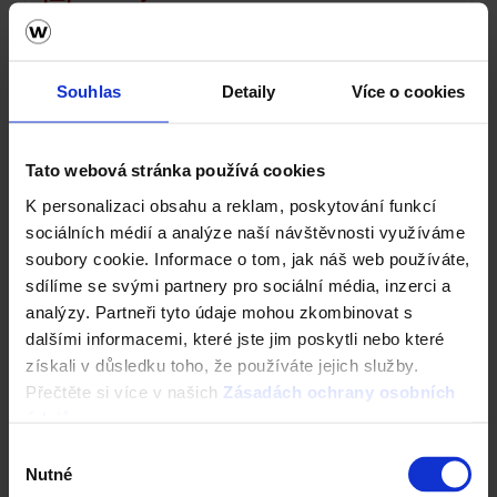
Vizualizace střechy
Souhlas
Detaily
Více o cookies
Registrace záruky All Inclusive
CAD Detaily střecha
Tato webová stránka používá cookies
K personalizaci obsahu a reklam, poskytování funkcí
sociálních médií a analýze naší návštěvnosti využíváme
soubory cookie. Informace o tom, jak náš web používáte,
sdílíme se svými partnery pro sociální média, inzerci a
analýzy. Partneři tyto údaje mohou zkombinovat s
dalšími informacemi, které jste jim poskytli nebo které
získali v důsledku toho, že používáte jejich služby.
Přečtěte si více v našich
Zásadách ochrany osobních
údajů
.
Výběr
Fasáda Terca
Nutné
souhlasu