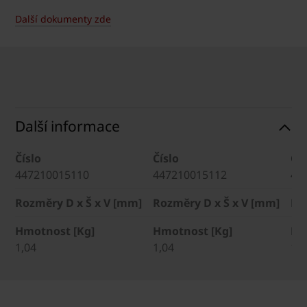
Další dokumenty zde
Další informace
Číslo
Číslo
Čís
447210015110
447210015112
44
Rozměry D x Š x V [mm]
Rozměry D x Š x V [mm]
Ro
Hmotnost [Kg]
Hmotnost [Kg]
Hm
1,04
1,04
1,0