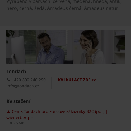
Vyráběno v barvách: červená, měděná, hnědá, antik,
nero, černá, šedá, Amadeus černá, Amadeus natur
Tondach
+420 800 240 250
KALKULACE ZDE >>
info@tondach.cz
Ke stažení
Ceník Tondach pro koncové zákazníky B2C (pdf) |
wienerberger
PDF - 6 MB