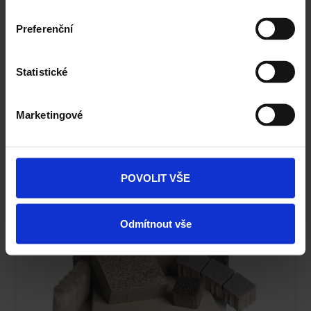
Ceník Terca
Preferenční
Kalkulace fasády
Statistické
Technická podpora
Marketingové
Specialista prodeje
Navštivte vzorkovnu Terca
POVOLIT VŠE
Odmítnout vše