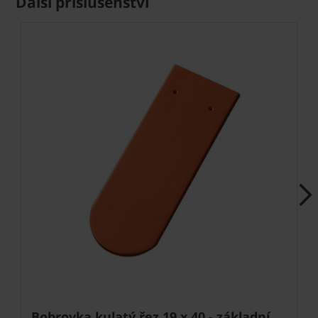
Další příslušenství
Next
Bobrovka kulatý řez 19 x 40 - základní