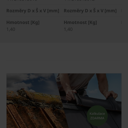
Rozměry D x Š x V [mm]
Rozměry D x Š x V [mm]
Ro
Hmotnost [Kg]
Hmotnost [Kg]
Hm
1,40
1,40
1,4