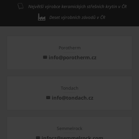
Největší výrobce keramických střešních krytin v ČR
Deset výrobních závodů v ČR
Porotherm
info@porotherm.cz
Tondach
info@tondach.cz
Semmelrock
infocz@semmelrock.com