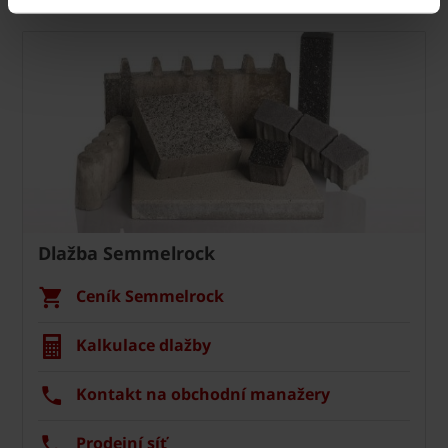
Dlažba Semmelrock
Ceník Semmelrock
Kalkulace dlažby
Kontakt na obchodní manažery
Prodejní síť