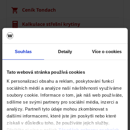
Ceník Tondach
Kalkulace střešní krytiny
Technická podpora
Souhlas
Detaily
Více o cookies
Střechy ve vašem okolí
Vizualizace střechy
Tato webová stránka používá cookies
Registrace záruky All Inclusive
K personalizaci obsahu a reklam, poskytování funkcí
sociálních médií a analýze naší návštěvnosti využíváme
CAD Detaily střecha
soubory cookie. Informace o tom, jak náš web používáte,
sdílíme se svými partnery pro sociální média, inzerci a
analýzy. Partneři tyto údaje mohou zkombinovat s
dalšími informacemi, které jste jim poskytli nebo které
získali v důsledku toho, že používáte jejich služby.
Přečtěte si více v našich
Zásadách ochrany osobních