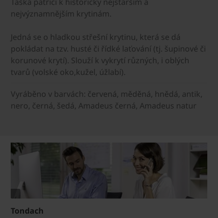
Taška patřící k historicky nejstarším a
nejvýznamnějším krytinám.
Jedná se o hladkou střešní krytinu, která se dá
pokládat na tzv. husté či řídké laťování (tj. šupinové či
korunové krytí). Slouží k vykrytí různých, i oblých
tvarů (volské oko,kužel, úžlabí).
Vyráběno v barvách: červená, měděná, hnědá, antik,
nero, černá, šedá, Amadeus černá, Amadeus natur
Tondach