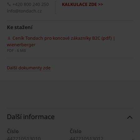
+420 800 240 250
KALKULACE ZDE >>
info@tondach.cz
Ke stažení
Ceník Tondach pro koncové zákazníky B2C (pdf) |
wienerberger
PDF - 6 MB
Další dokumenty zde
Další informace
Číslo
Číslo
Čís
447210513010
447210513012
44