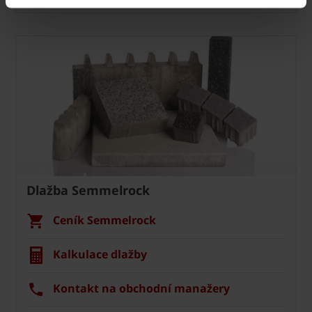
Dlažba Semmelrock
Ceník Semmelrock
Kalkulace dlažby
Kontakt na obchodní manažery