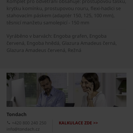
Komplet pro odvětrání obsahuje: prostupovou tašku,
krytku komínku, prostupovou rouru, flexi-hadici se
stahovacím páskem (adaptér 150, 125, 100 mm),
těsnicí manžetu samolepicí - 150 mm
Vyráběno v barvách: Engoba grafen, Engoba
červená, Engoba hnědá, Glazura Amadeus černá,
Glazura Amadeus červená, Režná
Tondach
+420 800 240 250
KALKULACE ZDE >>
info@tondach.cz