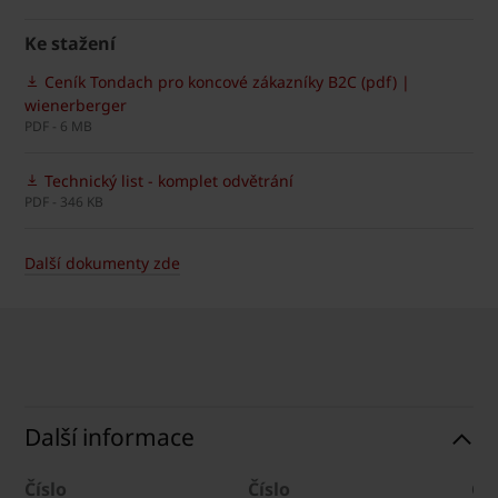
Ke stažení
Ceník Tondach pro koncové zákazníky B2C (pdf) |
wienerberger
PDF - 6 MB
Technický list - komplet odvětrání
PDF - 346 KB
Další dokumenty zde
Další informace
Číslo
Číslo
Čís