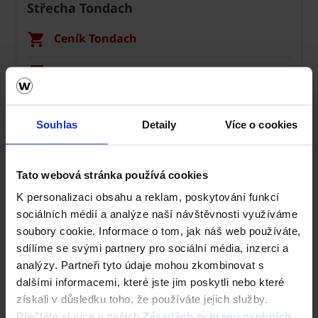
Střecha Tondach
Ceník Tondach
Kalkulace střešní krytiny
Technická podpora
Souhlas
Detaily
Více o cookies
Střechy ve vašem okolí
Tato webová stránka používá cookies
Vizualizace střechy
K personalizaci obsahu a reklam, poskytování funkcí
Registrace záruky All Inclusive
sociálních médií a analýze naší návštěvnosti využíváme
soubory cookie. Informace o tom, jak náš web používáte,
CAD Detaily střecha
sdílíme se svými partnery pro sociální média, inzerci a
analýzy. Partneři tyto údaje mohou zkombinovat s
dalšími informacemi, které jste jim poskytli nebo které
získali v důsledku toho, že používáte jejich služby.
Přečtěte si více v našich
Zásadách ochrany osobních