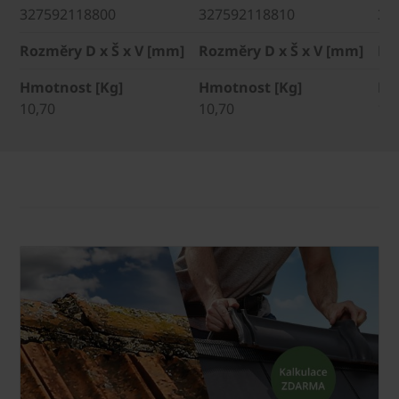
327592118800
327592118810
32
Rozměry D x Š x V [mm]
Rozměry D x Š x V [mm]
Ro
Hmotnost [Kg]
Hmotnost [Kg]
Hm
10,70
10,70
10,