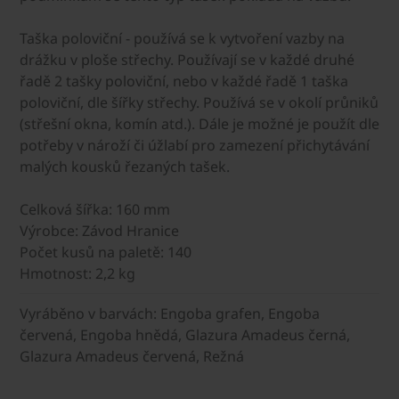
Taška poloviční - používá se k vytvoření vazby na
drážku v ploše střechy. Používají se v každé druhé
řadě 2 tašky poloviční, nebo v každé řadě 1 taška
poloviční, dle šířky střechy. Používá se v okolí průniků
(střešní okna, komín atd.). Dále je možné je použít dle
potřeby v nároží či úžlabí pro zamezení přichytávání
malých kousků řezaných tašek.
Celková šířka: 160 mm
Výrobce: Závod Hranice
Počet kusů na paletě: 140
Hmotnost: 2,2 kg
Vyráběno v barvách: Engoba grafen, Engoba
červená, Engoba hnědá, Glazura Amadeus černá,
Glazura Amadeus červená, Režná