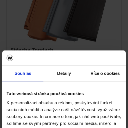
Střecha Tondach
Ceník Tondach
Souhlas
Detaily
Více o cookies
Kalkulace střešní krytiny
Technická podpora
Tato webová stránka používá cookies
K personalizaci obsahu a reklam, poskytování funkcí
Střechy ve vašem okolí
sociálních médií a analýze naší návštěvnosti využíváme
soubory cookie. Informace o tom, jak náš web používáte,
Vizualizace střechy
sdílíme se svými partnery pro sociální média, inzerci a