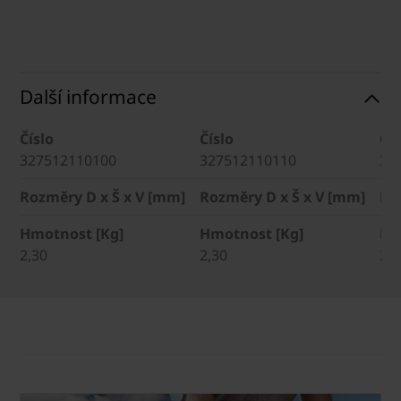
Další informace
Číslo
Číslo
Čís
327512110100
327512110110
32
Rozměry D x Š x V [mm]
Rozměry D x Š x V [mm]
Ro
Hmotnost [Kg]
Hmotnost [Kg]
Hm
2,30
2,30
2,3