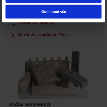
Technická podpora
Odmítnout vše
Specialista prodeje
Navštivte vzorkovnu Terca
Dlažba Semmelrock