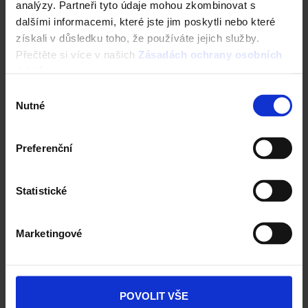
analýzy. Partneři tyto údaje mohou zkombinovat s
Registrace záruky All Inclusive
dalšími informacemi, které jste jim poskytli nebo které
získali v důsledku toho, že používáte jejich služby.
CAD Detaily střecha
Přečtěte si více v našich
Zásadách ochrany osobních
údajů
.
Výběr
Nutné
souhlasu
Preferenční
Statistické
Marketingové
Fasáda Terca
Ceník Terca
POVOLIT VŠE
Kalkulace fasády