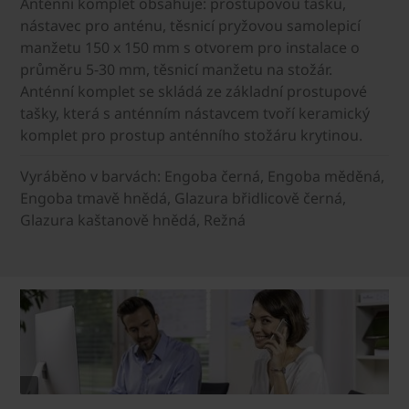
Anténní komplet obsahuje: prostupovou tašku,
nástavec pro anténu, těsnicí pryžovou samolepicí
manžetu 150 x 150 mm s otvorem pro instalace o
průměru 5-30 mm, těsnicí manžetu na stožár.
Anténní komplet se skládá ze základní prostupové
tašky, která s anténním nástavcem tvoří keramický
komplet pro prostup anténního stožáru krytinou.
Vyráběno v barvách: Engoba černá, Engoba měděná,
Engoba tmavě hnědá, Glazura břidlicově černá,
Glazura kaštanově hnědá, Režná