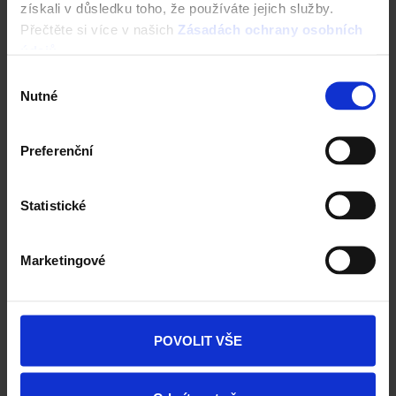
získali v důsledku toho, že používáte jejich služby.
Přečtěte si více v našich
Zásadách ochrany osobních
údajů
.
Výběr
Nutné
souhlasu
Preferenční
Statistické
Fasáda Terca
Marketingové
Ceník Terca
Kalkulace fasády
POVOLIT VŠE
Technická podpora