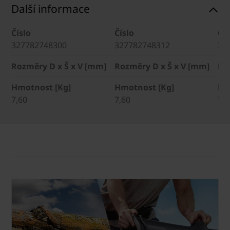
Další informace
Číslo
Číslo
Čís
327782748300
327782748312
32
Rozměry D x Š x V [mm]
Rozměry D x Š x V [mm]
Ro
Hmotnost [Kg]
Hmotnost [Kg]
Hm
7,60
7,60
7,6