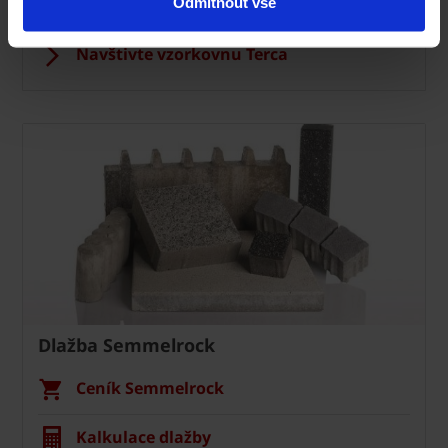
Specialista prodeje
Odmítnout vše
Navštivte vzorkovnu Terca
Dlažba Semmelrock
Ceník Semmelrock
Kalkulace dlažby