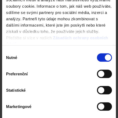
soubory cookie. Informace o tom, jak náš web používáte,
Střechy ve vašem okolí
sdílíme se svými partnery pro sociální média, inzerci a
analýzy. Partneři tyto údaje mohou zkombinovat s
Vizualizace střechy
dalšími informacemi, které jste jim poskytli nebo které
získali v důsledku toho, že používáte jejich služby.
Registrace záruky All Inclusive
Přečtěte si více v našich
Zásadách ochrany osobních
údajů
.
CAD Detaily střecha
Výběr
Nutné
souhlasu
Preferenční
Statistické
Marketingové