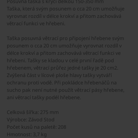
Posuvná taška s krycí délkou 150-350 mm
Taška, která svým posunem o cca 20 cm umožňuje
vyrovnat rozdíl v délce krokví a přitom zachovává
větrací funkci ve hřebeni.
Taška posuvná větrací pro připojení hřebene svým
posunem o cca 20 cm umožňuje vyrovnat rozdíl v
délce krokví a přitom zachovává větrací funkci ve
hřebeni. Tašky se kladou v celé první řadě pod
hřebenem, větrací průřez jedné tašky je 20 cm2.
Zvýšená část v lícové ploše hlavy tašky vytváří
ochranu proti vodě. Při pokládce hřebenáčů na
sucho pak není nutné použít větrací pásy hřebene,
ani větrací tašky podél hřebene.
Celková šířka: 275 mm
Výrobce: Závod Stod
Počet kusů na paletě: 208
Hmotnost: 3,7 kg