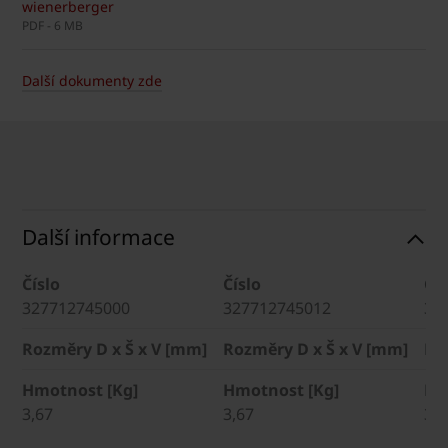
wienerberger
PDF - 6 MB
Další dokumenty zde
Další informace
Číslo
Číslo
Čís
327712745000
327712745012
32
Rozměry D x Š x V [mm]
Rozměry D x Š x V [mm]
Ro
Hmotnost [Kg]
Hmotnost [Kg]
Hm
3,67
3,67
3,6