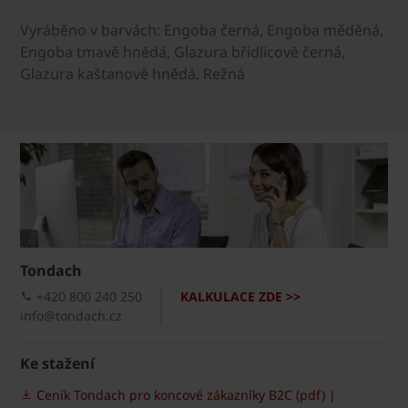
Vyráběno v barvách: Engoba černá, Engoba měděná,
Engoba tmavě hnědá, Glazura břidlicově černá,
Glazura kaštanově hnědá, Režná
Tondach
+420 800 240 250
KALKULACE ZDE >>
info@tondach.cz
Ke stažení
Ceník Tondach pro koncové zákazníky B2C (pdf) |