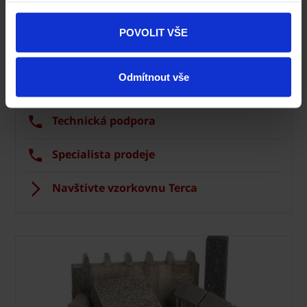
Fasáda Terca
POVOLIT VŠE
Ceník Terca
Odmítnout vše
Kalkulace fasády
Technická podpora
Specialista prodeje
Navštivte vzorkovnu Terca