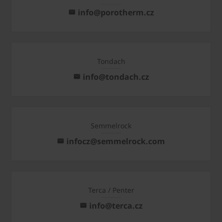
info@porotherm.cz
Tondach
info@tondach.cz
Semmelrock
infocz@semmelrock.com
Terca / Penter
info@terca.cz