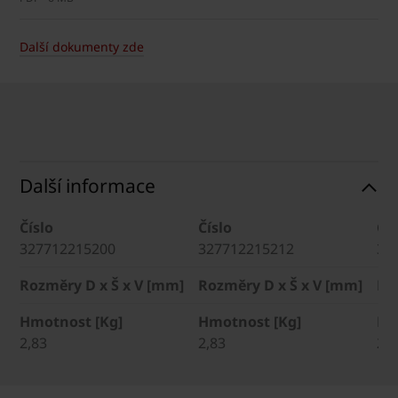
Další dokumenty zde
Další informace
Číslo
Číslo
Čís
327712215200
327712215212
32
Rozměry D x Š x V [mm]
Rozměry D x Š x V [mm]
Ro
Hmotnost [Kg]
Hmotnost [Kg]
Hm
2,83
2,83
2,8