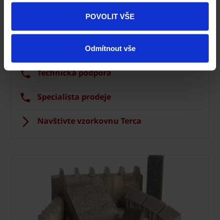
Fasáda Terca
POVOLIT VŠE
Ceník Terca
Kalkulace fasády
Odmítnout vše
Technická podpora
Specialista prodeje
Navštivte vzorkovnu Terca