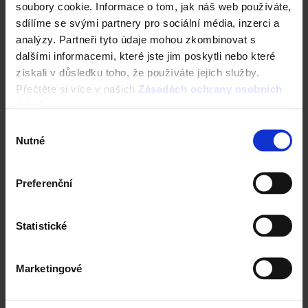
soubory cookie. Informace o tom, jak náš web používáte,
Střechy ve vašem okolí
sdílíme se svými partnery pro sociální média, inzerci a
analýzy. Partneři tyto údaje mohou zkombinovat s
Vizualizace střechy
dalšími informacemi, které jste jim poskytli nebo které
získali v důsledku toho, že používáte jejich služby.
Registrace záruky All Inclusive
Přečtěte si více v našich
Zásadách ochrany osobních
údajů
.
CAD Detaily střecha
Výběr
Nutné
souhlasu
Preferenční
Statistické
Marketingové