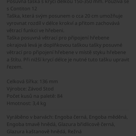
Posuvná taška s krycí délkou 150-350 mm. Používá se
s Contiton 12
Taška, která svým posunem o cca 20 cm umožňuje
vyrovnat rozdíl v délce krokví a přitom zachovává
větrací funkci ve hřebeni.
Taška posuvná větrací pro připojení hřebene
okrajová levá je doplňkovou taškou tašky posuvné
větrací pro připojení hřebene v místě styku hřebene
a štítu. Při nižší krycí délce je nutné tuto tašku upravit
řezem.
Celková šířka: 136 mm
Výrobce: Závod Stod
Počet kusů na paletě: 84
Hmotnost: 3,4 kg
Vyráběno v barvách: Engoba černá, Engoba měděná,
Engoba tmavě hnědá, Glazura břidlicově černá,
Glazura kaštanově hnědá, Režná