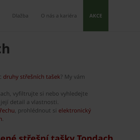
Dlažba
O nás a kariéra
AKCE
ch
ec
druhy střešních tašek
? My vám
ch, vyfiltrujte si nebo vyhledejte
jí detail a vlastnosti.
třechu
, prohlédnout si
elektronický
h
.
lené střešní tašky Tondach