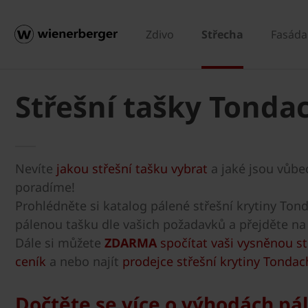
Zdivo
Střecha
Fasáda
Střešní tašky Tonda
Nevíte
jakou střešní tašku vybrat
a jaké jsou vůb
poradíme!
Prohlédněte si katalog pálené střešní krytiny Tonda
pálenou tašku dle vašich požadavků a přejděte na je
Dále si můžete
ZDARMA
spočítat vaši vysněnou s
ceník
a nebo najít
prodejce střešní krytiny Tondac
Dočtěte se více o výhodách pá