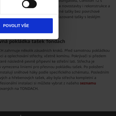
nsaton 11 pro nízké sklony střech bungalovů, Contiton 12 s
ových úprav, Renoton 11 vhodný na novostavby i rekonstrukce a
Dokumenty
ke stažení
m. Povrchové úpravy zahrnují režné tašky bez povrchové
ným až pololesklým povrchem a glazované tašky s lesklým
Produkty
POVOLIT VŠE
Kontakty
vná pokládka tašek Tondach
CH zahrnuje několik zásadních kroků. Před samotnou pokládkou
laci a oplechování střechy, včetně komínu. Pokrývači si předem
které následně pevně připevní ke střešní lati. Střecha je
á vymezena liniemi pro přesnou pokládku tašek. Po položení
 instalují sněhové háky podle specifického schématu. Posledním
ých a hřebenových tašek, aby byla střecha kompletní a
ofesionální instalaci si můžete vybrat z našeho
seznamu
zovaných na TONDACH.