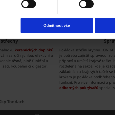
až 100 let a jsou ideální pro
Mezi oblíbené produkty patří Se
ěru správné tašky na střechu
širokou barevnou škálou povrch
orů, které mohou zásadně
Planoton 11 s moderním designe
 se především o tvar zastřešení,
úpravy, engobované tašky s mat
pravu a také klimatické
povrchem.
Odmítnout vše
 střechy
Sprá
u nabídku
keramických doplňků
i
Pokládka střešní krytiny TONDA
 vám zaručí rychlou, efektivní a
je potřeba zajistit správnou izo
konale těsná, plně funkční a
připraví a umístí krajové tašky, 
zací, koupelen či digestoří,
rozdělena na sekce, kde je každ
základních a krajových tašek se
krokem je pokládka podhřebenov
funkční. Pro více informací a pr
odborných pokrývačů
speciali
ašky Tondach