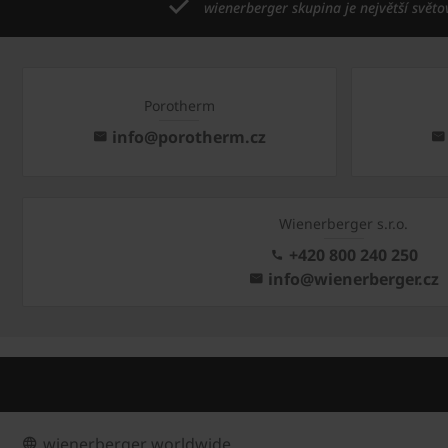
wienerberger skupina je největší světo
Porotherm
info@porotherm.cz
Wienerberger s.r.o.
+420 800 240 250
info@wienerberger.cz
wienerberger worldwide