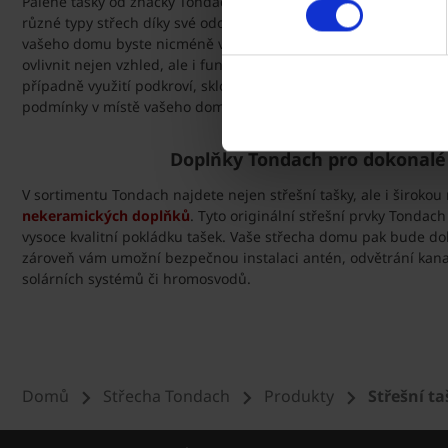
Pálené tašky od značky Tondach se vyznačují dlouhou životností 
různé typy střech díky své odolnosti a barevné stálosti. Při výb
vašeho domu byste nicméně vždy měli zvážit hned několik fakt
ovlivnit nejen vzhled, ale i funkčnost a životnost střechy. Jedná
případně využití podkroví, sklon střechy, žádanou povrchovou ú
podmínky v místě vašeho domu.
Doplňky Tondach pro dokonalé
V sortimentu Tondach najdete nejen střešní tašky, ale i široko
nekeramických doplňků
. Tyto originální střešní prvky Tondach
vysoce kvalitní pokládku tašek. Vaše střecha domu pak bude do
zároveň vám umožní bezpečnou instalaci antén, odvětrání kanali
solárních systémů či hromosvodů.
Domů
Střecha Tondach
Produkty
Střešní t