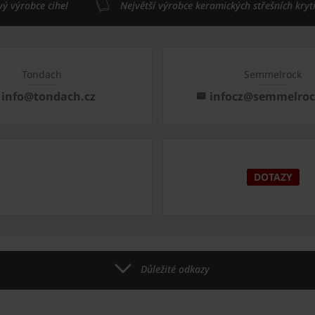
vý výrobce cihel
Největší výrobce keramických střešních kryt
Tondach
Semmelrock
info@tondach.cz
infocz@semmelro
DOTAZY
Důležité odkazy