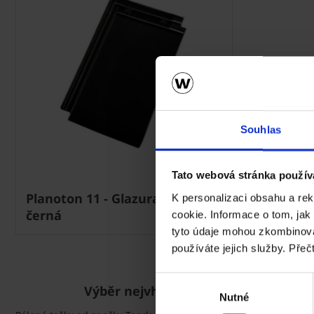
Souhlas
Tato webová stránka použív
Planoton 11 - Glazura Amadeus
K personalizaci obsahu a re
černá
cookie. Informace o tom, jak
tyto údaje mohou zkombinovat
používáte jejich služby. Přeč
Výběr
Výběr nejvhodnější tašky Tondach na
Nutné
souhlasu