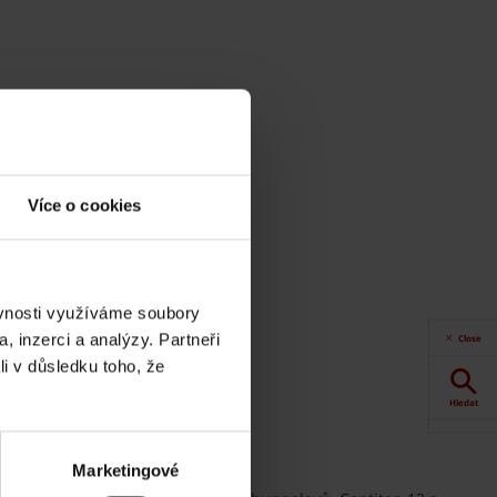
Více o cookies
ěvnosti využíváme soubory
, inzerci a analýzy. Partneři
Close
li v důsledku toho, že
Hledat
Oblíbené tašky Tondach
Akce
Marketingové