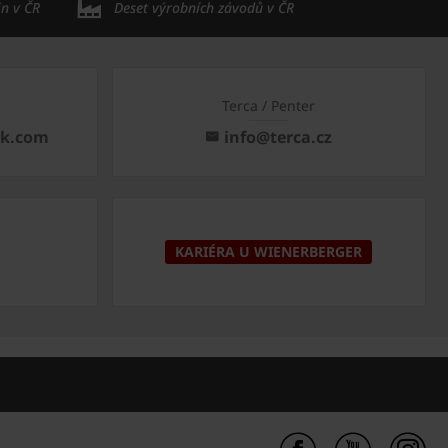
in v ČR
Deset výrobních závodů v ČR
Terca / Penter
ck.com
info@terca.cz
KARIÉRA U WIENERBERGER