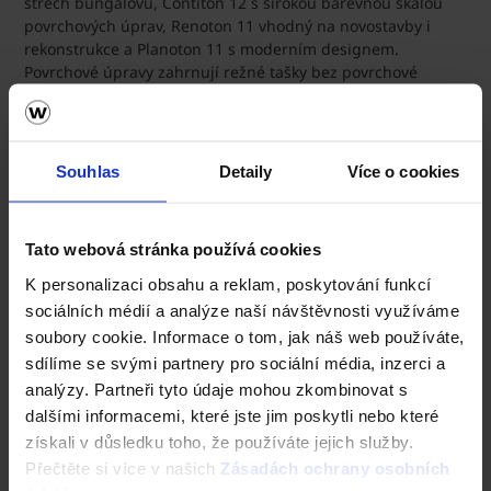
střech bungalovů, Contiton 12 s širokou barevnou škálou
povrchových úprav, Renoton 11 vhodný na novostavby i
rekonstrukce a Planoton 11 s moderním designem.
Povrchové úpravy zahrnují režné tašky bez povrchové
úpravy, engobované tašky s matným až pololesklým
povrchem a glazované tašky s lesklým povrchem.
Souhlas
Detaily
Více o cookies
Doplňky Tondach pro dokonalé střechy
V sortimentu Tondach najdete nejen střešní tašky, ale i
širokou nabídku
keramických doplňků
i
nekeramických
Tato webová stránka používá cookies
doplňků
. Tyto originální střešní prvky Tondach vám zaručí
rychlou, efektivní a vysoce kvalitní pokládku tašek. Vaše
K personalizaci obsahu a reklam, poskytování funkcí
střecha domu pak bude dokonale těsná, plně funkční a
sociálních médií a analýze naší návštěvnosti využíváme
zároveň vám umožní bezpečnou instalaci antén, odvětrání
soubory cookie. Informace o tom, jak náš web používáte,
kanalizací, koupelen či digestoří, solárních systémů či
sdílíme se svými partnery pro sociální média, inzerci a
hromosvodů.
analýzy. Partneři tyto údaje mohou zkombinovat s
dalšími informacemi, které jste jim poskytli nebo které
Správná pokládka tašek Tondach
získali v důsledku toho, že používáte jejich služby.
Přečtěte si více v našich
Zásadách ochrany osobních
Pokládka střešní krytiny TONDACH zahrnuje několik