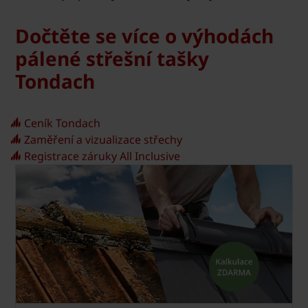
Dočtěte se více o výhodách
pálené střešní tašky
Tondach
Ceník Tondach
Zaměření a vizualizace střechy
Registrace záruky All Inclusive