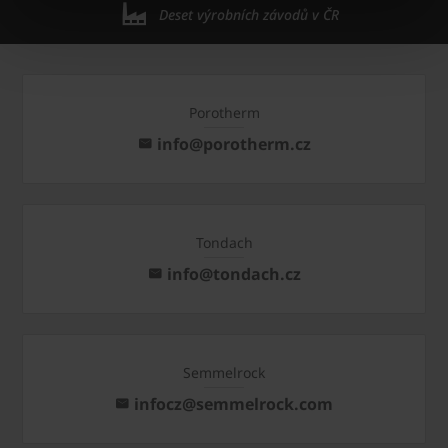
Deset výrobních závodů v ČR
Porotherm
info@porotherm.cz
Tondach
info@tondach.cz
Semmelrock
infocz@semmelrock.com