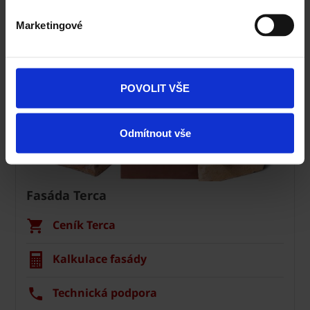
Marketingové
POVOLIT VŠE
Odmítnout vše
Fasáda Terca
Ceník Terca
Kalkulace fasády
Technická podpora