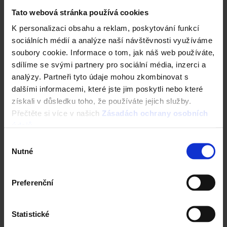
Tato webová stránka používá cookies
K personalizaci obsahu a reklam, poskytování funkcí
sociálních médií a analýze naší návštěvnosti využíváme
Střecha Tondach
soubory cookie. Informace o tom, jak náš web používáte,
sdílíme se svými partnery pro sociální média, inzerci a
Ceník Tondach
analýzy. Partneři tyto údaje mohou zkombinovat s
dalšími informacemi, které jste jim poskytli nebo které
Kalkulace střešní krytiny
získali v důsledku toho, že používáte jejich služby.
Přečtěte si více v našich
Zásadách ochrany osobních
Technická podpora
údajů
.
Výběr
Střechy ve vašem okolí
Nutné
souhlasu
Vizualizace střechy
Preferenční
Registrace záruky All Inclusive
Statistické
CAD Detaily střecha