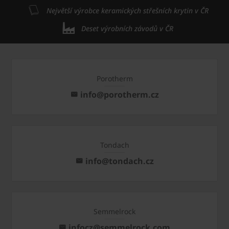
Největší výrobce keramických střešních krytin v ČR
Deset výrobních závodů v ČR
Porotherm
info@porotherm.cz
Tondach
info@tondach.cz
Semmelrock
infocz@semmelrock.com