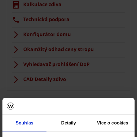
Kalkulace zdiva
Technická podpora
Konfigurátor domu
Okamžitý odhad ceny stropu
Vyhledavač prohlášení DoP
CAD Detaily zdivo
Souhlas
Detaily
Více o cookies