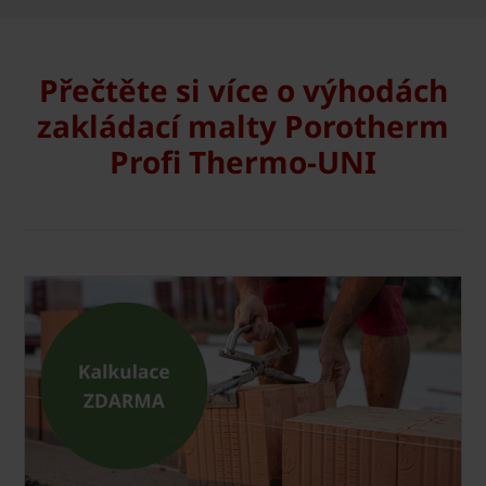
Přečtěte si více o výhodách
zakládací malty Porotherm
Profi Thermo-UNI