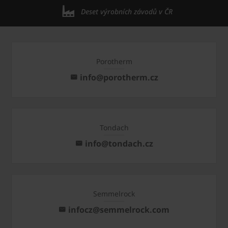
Deset výrobních závodů v ČR
Porotherm
info@porotherm.cz
Tondach
info@tondach.cz
Semmelrock
infocz@semmelrock.com