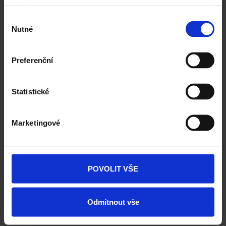
údajů
.
Výběr
Střecha Tondach
Nutné
souhlasu
Ceník Tondach
Preferenční
Kalkulace střešní krytiny
Statistické
Technická podpora
Střechy ve vašem okolí
Marketingové
Vizualizace střechy
Registrace záruky All Inclusive
POVOLIT VŠE
CAD Detaily střecha
Odmítnout vše