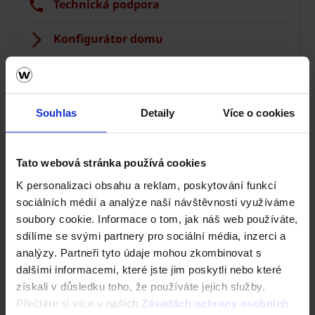
Technická podpora
Konfigurátor domu
Okamžitý odhad ceny stropu
Vyhledavač prohlášení DoP
Souhlas
Detaily
Více o cookies
CAD Detaily zdivo
Tato webová stránka používá cookies
K personalizaci obsahu a reklam, poskytování funkcí
sociálních médií a analýze naší návštěvnosti využíváme
soubory cookie. Informace o tom, jak náš web používáte,
sdílíme se svými partnery pro sociální média, inzerci a
analýzy. Partneři tyto údaje mohou zkombinovat s
dalšími informacemi, které jste jim poskytli nebo které
získali v důsledku toho, že používáte jejich služby.
Přečtěte si více v našich
Zásadách ochrany osobních