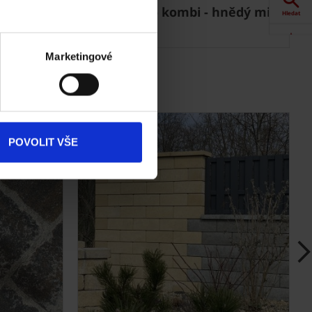
ločerná
Citytop Eko kombi - hnědý mix
Hledat
Akce
Marketingové
Dokumenty
ke stažení
Produkty
POVOLIT VŠE
Kontakty