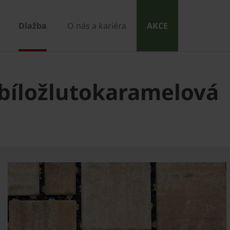
Dlažba
O nás a kariéra
AKCE
 bíložlutokaramelová