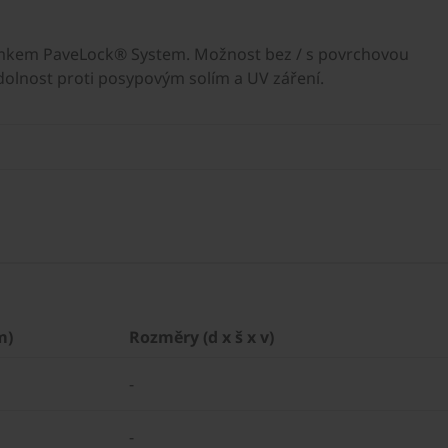
ámkem PaveLock® System. Možnost bez / s povrchovou
olnost proti posypovým solím a UV záření.
m)
Rozměry (d x š x v)
-
-