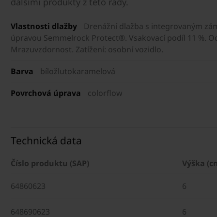
dalšími produkty z této řady.
Vlastnosti dlažby
Drenážní dlažba s integrovaným z
úpravou Semmelrock Protect®. Vsakovací podíl 11 %. Od
Mrazuvzdornost. Zatížení: osobní vozidlo.
Barva
bíložlutokaramelová
Povrchová úprava
colorflow
Technická data
Číslo produktu (SAP)
Výška (c
64860623
6
648690623
6