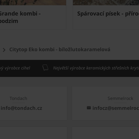
Grande kombi -
Spárovací písek - přír
 podzim
Citytop Eko kombi - bíložlutokaramelová
vý výrobce cihel
Největší výrobce keramických střešních kryt
Tondach
Semmelrock
info@tondach.cz
infocz@semmelro