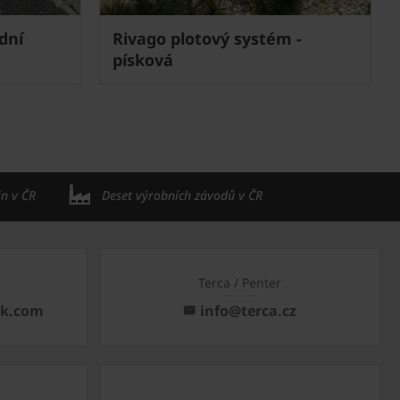
odní
Rivago plotový systém -
písková
in v ČR
Deset výrobních závodů v ČR
Terca / Penter
ck.com
info@terca.cz