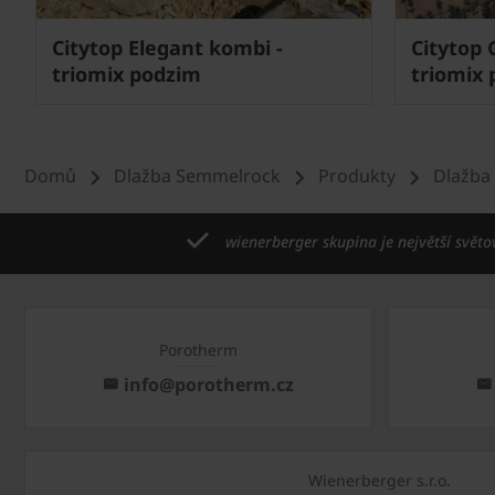
Citytop Elegant kombi -
Citytop 
triomix podzim
triomix
Domů
Dlažba Semmelrock
Produkty
Dlažba
wienerberger skupina je největší světo
Porotherm
info@porotherm.cz
Wienerberger s.r.o.