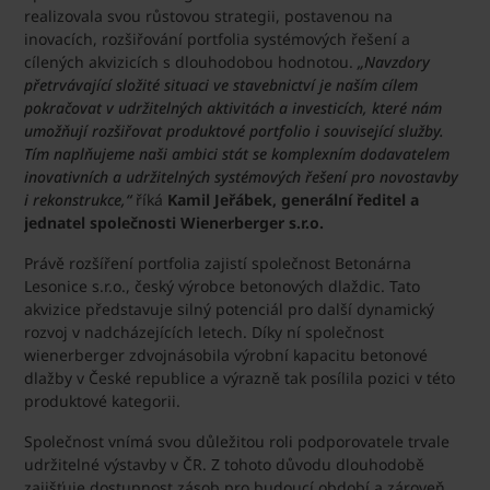
realizovala svou růstovou strategii, postavenou na
inovacích, rozšiřování portfolia systémových řešení a
cílených akvizicích s dlouhodobou hodnotou.
„Navzdory
přetrvávající složité situaci ve stavebnictví je naším cílem
pokračovat v udržitelných aktivitách a investicích, které nám
umožňují rozšiřovat produktové portfolio i související služby.
Tím naplňujeme naši ambici stát se komplexním dodavatelem
inovativních a udržitelných systémových řešení pro novostavby
i rekonstrukce,“
říká
Kamil Jeřábek, generální ředitel a
jednatel společnosti Wienerberger s.r.o.
Právě rozšíření portfolia zajistí společnost Betonárna
Lesonice s.r.o., český výrobce betonových dlaždic. Tato
akvizice představuje silný potenciál pro další dynamický
rozvoj v nadcházejících letech. Díky ní společnost
wienerberger zdvojnásobila výrobní kapacitu betonové
dlažby v České republice a výrazně tak posílila pozici v této
produktové kategorii.
Společnost vnímá svou důležitou roli podporovatele trvale
udržitelné výstavby v ČR. Z tohoto důvodu dlouhodobě
zajišťuje dostupnost zásob pro budoucí období a zároveň