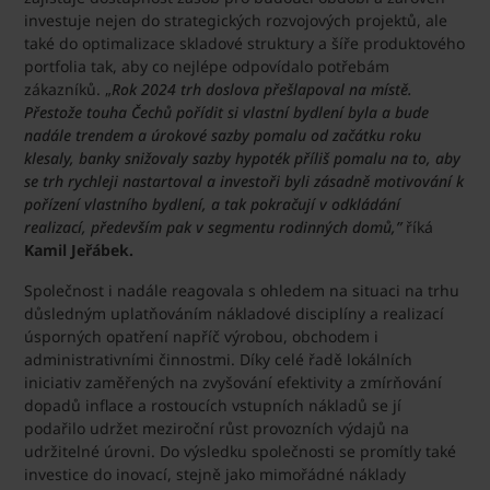
investuje nejen do strategických rozvojových projektů, ale
také do optimalizace skladové struktury a šíře produktového
portfolia tak, aby co nejlépe odpovídalo potřebám
zákazníků. „
Rok 2024 trh doslova přešlapoval na místě.
Přestože touha Čechů pořídit si vlastní bydlení byla a bude
nadále trendem a úrokové sazby pomalu od začátku roku
klesaly, banky snižovaly sazby hypoték příliš pomalu na to, aby
se trh rychleji nastartoval a investoři byli zásadně motivování k
pořízení vlastního bydlení, a tak pokračují v odkládání
realizací, především pak v segmentu rodinných domů,”
říká
Kamil Jeřábek.
Společnost i nadále reagovala s ohledem na situaci na trhu
důsledným uplatňováním nákladové disciplíny a realizací
úsporných opatření napříč výrobou, obchodem i
administrativními činnostmi. Díky celé řadě lokálních
iniciativ zaměřených na zvyšování efektivity a zmírňování
dopadů inflace a rostoucích vstupních nákladů se jí
podařilo udržet meziroční růst provozních výdajů na
udržitelné úrovni. Do výsledku společnosti se promítly také
investice do inovací, stejně jako mimořádné náklady