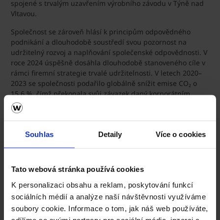
spojené s trvalým uzavřením výrobního závodu v Týně nad
Vltavou.
Společnost se zároveň hlásí k principům odpovědného
podnikání a dlouhodobě soustředí svou pozornost na
udržitelný rozvoj a naplňování společenské odpovědnosti. V
roce 2024 úspěšně dosáhla dlouhodobě stanoveného cíle v
rámci firemní strategie trvalé udržitelnosti. V letech 2020–
2023 se společnosti podařilo globálně snížit emise CO₂ o
15,6 %, čímž překonala svůj závazek daný korporátním
Programem udržitelnosti do roku 2023. Na základě
dosažených výsledků byl program v roce 2024 vyhodnocen
a stanoven nový ambiciózní cíl – do roku 2026 snížit emise o
Souhlas
Detaily
Více o cookies
25 % oproti roku 2020, a to nejen v oblasti přímých emisí,
ale i emisí z nakupované energie a napříč celým
dodavatelským řetězcem.
Tato webová stránka používá cookies
K personalizaci obsahu a reklam, poskytování funkcí
sociálních médií a analýze naší návštěvnosti využíváme
Konec tiskové zprávy
soubory cookie. Informace o tom, jak náš web používáte,
sdílíme se svými partnery pro sociální média, inzerci a