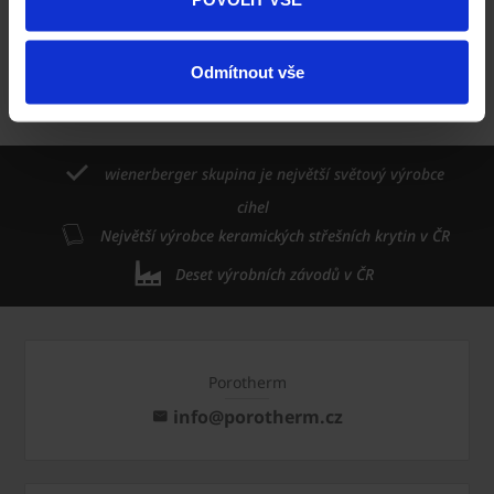
Domů
O nás
O společnosti
Aktuality
Odmítnout vše
TZ - Wienerberger s.r.o. zveřejňuje hospodářský
výsledek za rok 2024
wienerberger skupina je největší světový výrobce
cihel
Největší výrobce keramických střešních krytin v ČR
Deset výrobních závodů v ČR
Porotherm
info@porotherm.cz