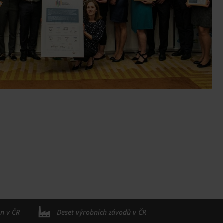
in v ČR
Deset výrobních závodů v ČR