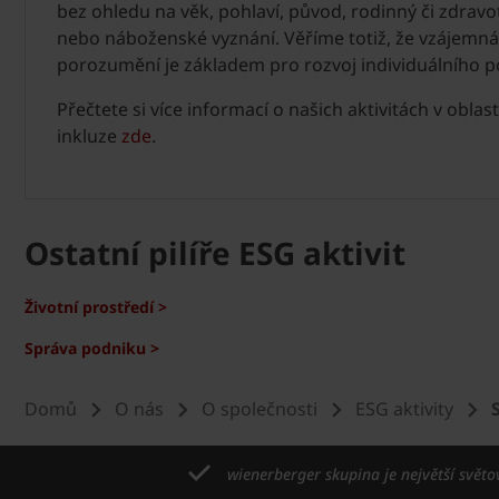
bez ohledu na věk, pohlaví, původ, rodinný či zdravot
nebo náboženské vyznání. Věříme totiž, že vzájemná
porozumění je základem pro rozvoj individuálního p
Přečtete si více informací o našich aktivitách v oblasti
inkluze
zde
.
Ostatní pilíře ESG aktivit
Životní prostředí >
Správa podniku >
Domů
O nás
O společnosti
ESG aktivity
wienerberger skupina je největší světo