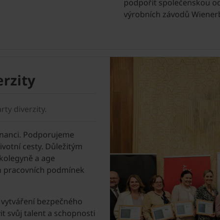
podpořit společenskou od
výrobních závodů Wiener
rzity
ty diverzity.
stnanci. Podporujeme
ivotní cesty. Důležitým
 kolegyně a age
h pracovních podmínek
vytváření bezpečného
 svůj talent a schopnosti