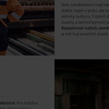
Naši zaměstnanci mají ta
dobře nejen v práci, ale 
aktivity, kulturu, 5 týdnů
úvazky a samozřejmostí je
Bezpečnost našich zam
je mít 0 pracovních úrazů
ebnictví
. Pro každou
řen Akční plán na