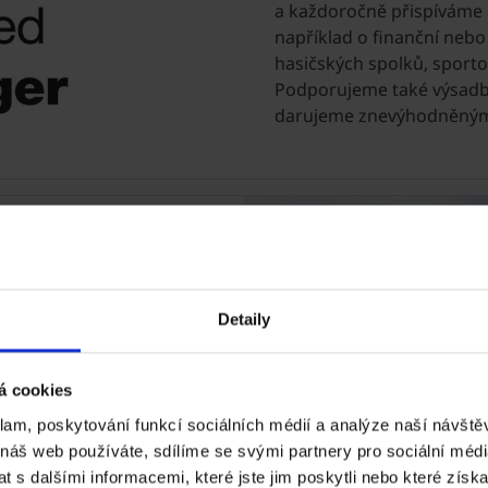
a každoročně přispíváme k
například o finanční nebo
hasičských spolků, sporto
Podporujeme také výsadb
darujeme znevýhodněný
ní pomoc
byvatel
Detaily
á cookies
ký objem materiálu
klam, poskytování funkcí sociálních médií a analýze naší návšt
 Českých Budějovicích
 náš web používáte, sdílíme se svými partnery pro sociální média
li jsme také na Jižní
 s dalšími informacemi, které jste jim poskytli nebo které získa