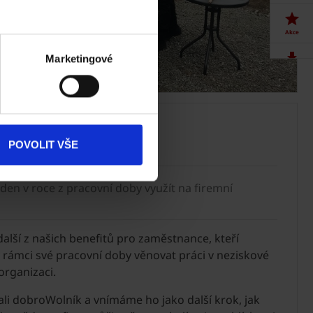
Akce
Marketingové
Dokumenty
ke stažení
Produkty
lníci
POVOLIT VŠE
Kontakty
en v roce z pracovní doby využít na firemní
další z našich benefitů pro zaměstnance, kteří
 rámci své pracovní doby věnovat práci v neziskové
organizaci.
ali dobroWolník a vnímáme ho jako další krok, jak