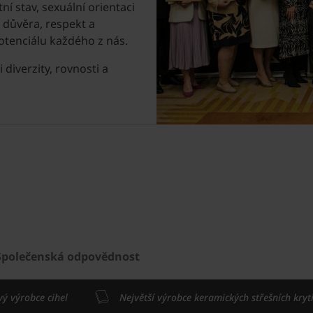
ní stav, sexuální orientaci
 důvěra, respekt a
otenciálu každého z nás.
 diverzity, rovnosti a
Společenská odpovědnost
vý výrobce cihel
Největší výrobce keramických střešních kryt