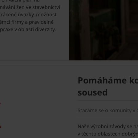
návání žen ve stavebnictví
 zkrácené úvazky, možnost
ámci firmy a pravidelné
axe v oblasti diverzity.
Pomáháme ko
soused
Staráme se o komunity v o
Naše výrobní závody se na
v těchto oblastech dobr