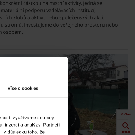
onkrétní částkou na místní aktivity. Jedná se
 materiální podporu vzdělávacích institucí,
vních klubů a aktivit nebo společenských akcí.
u stromů, investujeme do veřejného prostoru nebo
m osobám.
Více o cookies
Close
ěvnosti využíváme soubory
, inzerci a analýzy. Partneři
li v důsledku toho, že
Hledat