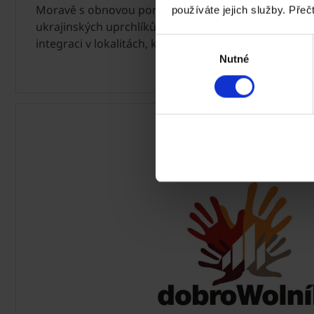
Moravě s obnovou poničených střech nebo podpor
používáte jejich služby. Přeč
ukrajinských uprchlíků vytvořením pracovních míst 
integraci v lokalitách, kde působíme.
Výběr
Nutné
souhlasu