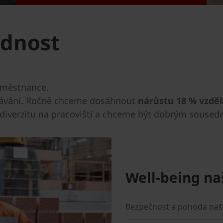
ědnost
aměstnance.
ělávání. Ročně chceme dosáhnout
nárůstu 18 % vzdě
e diverzitu na pracovišti a chceme být dobrým soused
Well-being n
Bezpečnost a pohoda naši