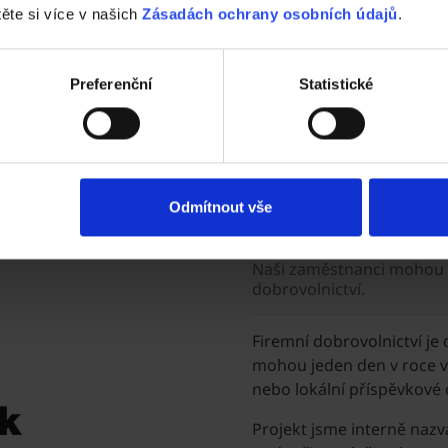
ujeme zaměstnávání
těte si více v našich
Zásadách ochrany osobních údajů
.
zaměřených na jejich
Preferenční
Statistické
Jsme dobroWo
Odmítnout vše
Naši zaměstnanci mohou d
dobrovolnictví.
Firemní dobrovolnictví je 
mohou jeden den v roce v
nebo lokální příspěvkové 
Projekt jsme interně nazv