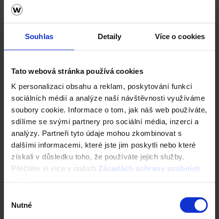
Soutěž o
nejlepší projekt RD
- 1. místo - Krůček
Václav
Souhlas
Detaily
Více o cookies
JPG - 721 KB
... Více (1)
Tato webová stránka používá cookies
K personalizaci obsahu a reklam, poskytování funkcí
Stáhnout vše (4)
sociálních médií a analýze naší návštěvnosti využíváme
soubory cookie. Informace o tom, jak náš web používáte,
sdílíme se svými partnery pro sociální média, inzerci a
analýzy. Partneři tyto údaje mohou zkombinovat s
Společnost Wienerberger s.r.o., se sídlem v Českých Budějovicích
dalšími informacemi, které jste jim poskytli nebo které
je největším výrobcem pálených cihel v ČR. Po převzetí
získali v důsledku toho, že používáte jejich služby.
společnosti Tondach se stala také největším výrobcem
keramických střešních krytin u nás. Její portfolio na trhu v ČR
Přečtěte si více v našich
Zásadách ochrany osobních
nyní zahrnuje zdicí systém Porotherm, obkladové a lícové cihly
údajů
.
Terca, keramickou dlažbu Penter a pálenou střešní krytinu
Výběr
Tondach. Wienerberger s.r.o., je součástí nadnárodního
Nutné
souhlasu
koncernu Wienerberger Ziegelindustrie AG, který představuje