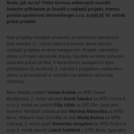
škole. Jak na to? Třeba formou odborných soutěží.
Dobrým příkladem je Soutěž o nejlepší projekt, kterou
pořádá společnost Wienerberger s.r.o. a jejíž již 10. ročník
právě proběhl.
Nad projekty mladých studentů ze středních stavebních
škol zasedla 21. srpna odborná porota, která vybrala
nejlepší projekty ve dvou kategoriích: Projekt rodinného
domu a Projekt občanské stavby. Soutěže se letos zúčastnil
rekordní počet 24 škol. V konkrétních kategoriích bylo
přihlášeno 55 studentů 3. ročníků s projektem rodinného
domu a 44 studentů 4. ročníků s projektem občanské
výstavby.
Mezi třeťáky zvítězil
Václav Krůček
ze SPŠS České
Budějovice, 2. místo obsadil
David Talacko
ze SPŠS Praha 4
a na 3. místě se umístil
Filip Vlček
ze SPŠ Zlín. Speciální
ocenění Tondach získala práce
Martina Matouška
ze SPŠS
Brno. Vítězem mezi čtvrťáky se stal
Matěj Kučera
ze SPŠS
Ostrava, 2. místo patří
Dominiku Kvapilovi
ze SPŠS Praha 4
a na 3. místě skončil
Luboš Sedláček
z SPŠS Brno. Speciální