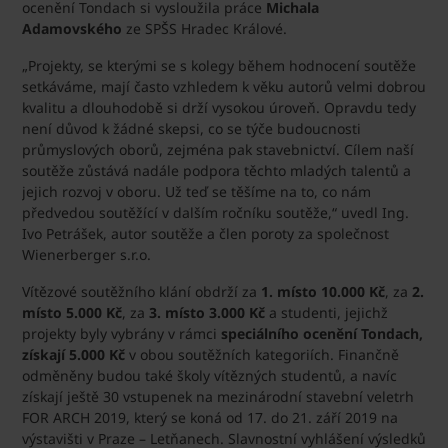
ocenění Tondach si vysloužila práce
Michala
Adamovského
ze SPŠS Hradec Králové.
„Projekty, se kterými se s kolegy během hodnocení soutěže
setkáváme, mají často vzhledem k věku autorů velmi dobrou
kvalitu a dlouhodobě si drží vysokou úroveň. Opravdu tedy
není důvod k žádné skepsi, co se týče budoucnosti
průmyslových oborů, zejména pak stavebnictví. Cílem naší
soutěže zůstává nadále podpora těchto mladých talentů a
jejich rozvoj v oboru. Už teď se těšíme na to, co nám
předvedou soutěžící v dalším ročníku soutěže,“ uvedl Ing.
Ivo Petrášek, autor soutěže a člen poroty za společnost
Wienerberger s.r.o.
Vítězové soutěžního klání obdrží za
1. místo 10.000 Kč
, za
2.
místo 5.000 Kč
, za
3. místo 3.000 Kč
a studenti, jejichž
projekty byly vybrány v rámci
speciálního ocenění Tondach,
získají 5.000 Kč
v obou soutěžních kategoriích. Finančně
odměněny budou také školy vítězných studentů, a navíc
získají ještě 30 vstupenek na mezinárodní stavební veletrh
FOR ARCH 2019, který se koná od 17. do 21. září 2019 na
výstavišti v Praze – Letňanech. Slavnostní vyhlášení výsledků