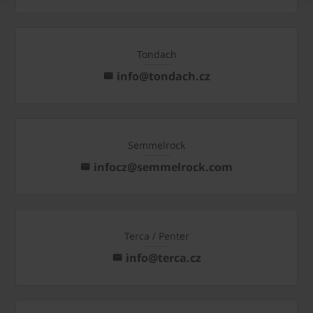
Tondach
info@tondach.cz
Semmelrock
infocz@semmelrock.com
Terca / Penter
info@terca.cz