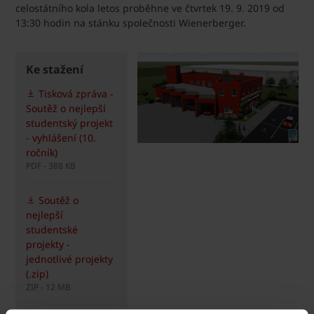
celostátního kola letos proběhne ve čtvrtek 19. 9. 2019 od
13:30 hodin na stánku společnosti Wienerberger.
Ke stažení
Tisková zpráva -
Soutěž o nejlepší
studentský projekt
- vyhlášení (10.
ročník)
PDF - 388 KB
Soutěž o
nejlepší
studentské
projekty -
jednotlivé projekty
(.zip)
ZIP - 12 MB