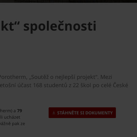
kt“ společnosti
orotherm, „Soutěž o nejlepší projekt“. Mezi
letošní účast 168 studentů z 22 škol po celé České
otherm) a
79
STÁHNĚTE SI DOKUMENTY
li ucházet
vážně pak ze