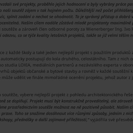
zdali své projekty, proběhlo jejich hodnocení a byly vybrány práce pos
 o naši soutěž zájem v tak hojném počtu. Důležitější než počet přihlášený
víc, splnit zadání a nechat se ohodnotit. To je správný přístup a dobrá 
 neocenitelná. Naším cílem nadále zůstává mladé projektanty maximálně
el soutěže a zároveň člen odborné poroty za Wienerberger Ing. Ivo 
odezvu, co se týče kvality letošních projektů, takže se již velmi těším 
áce z každé školy a také jeden nejlepší projekt s použitím produktů
 automaticky postupují do kola druhého, celostátního. Tam z nich 
ho studia LOXIA, mediálních partnerů a nezávislého experta v obor
návrhů objektů občanské a bytové stavby a rovněž v každé soutěžní k
 může udělit ve finále mimořádné ocenění projektu, jehož autor z 
m soutěže, vybere nejlepší projekt z pohledu architektonického řeš
ně se doplňují. Projekt musí být konstrukčně proveditelný, ale zároveň 
máme prostřednictvím soutěže možnost na ně pozitivně působit. Naším c
o praxe. Toho se snažíme dosáhnout více různými způsoby, jedním z nich
shopy, přednášky a další zajímavé příležitosti,“
vyjádřila své přesvěd