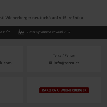
sti Wienerberger neutuchá ani v 15. ročníku
in v ČR
Deset výrobních závodů v ČR
Terca / Penter
ck.com
info@terca.cz
KARIÉRA U WIENERBERGER