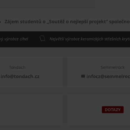
Zájem studentů o „Soutěž o nejlepší projekt“ společno
vý výrobce cihel
Největší výrobce keramických střešních kryt
Tondach
Semmelrock
info@tondach.cz
infocz@semmelro
DOTAZY