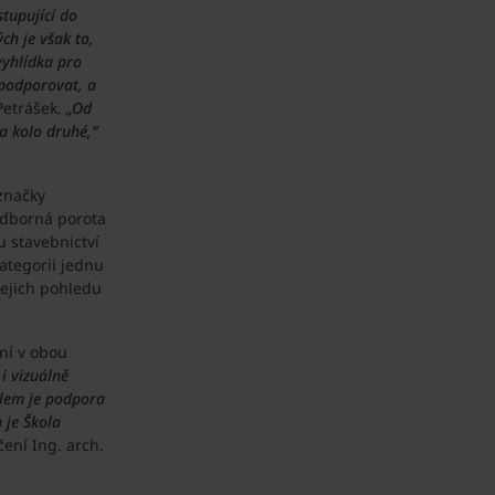
tupující do
ch je však to,
vyhlídka pro
 podporovat, a
Petrášek.
„Od
na kolo druhé,“
 značky
odborná porota
u stavebnictví
ategorii jednu
jejich pohledu
ení v obou
i vizuálně
ílem je podpora
 je Škola
čení Ing. arch.