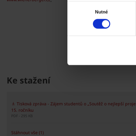
Výběr
Nutné
souhlasu
Ke stažení
Tisková zpráva - Zájem studentů o „Soutěž o nejlepší proj
15. ročníku
PDF - 295 KB
Stáhnout vše (1)