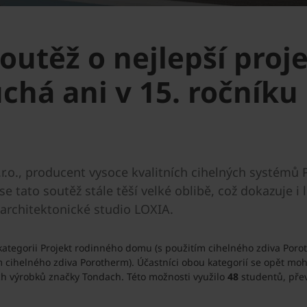
utěž o nejlepší proje
há ani v 15. ročníku
r.o., producent vysoce kvalitních cihelných systémů P
 tato soutěž stále těší velké oblibě, což dokazuje i 
 architektonické studio LOXIA.
kategorii Projekt rodinného domu (s použitím cihelného zdiva Por
ím cihelného zdiva Porotherm). Účastníci obou kategorií se opět moh
ních výrobků značky Tondach. Této možnosti využilo
48
studentů, pře