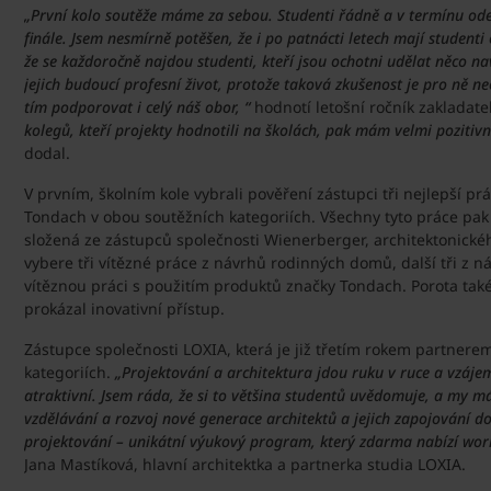
„První kolo soutěže máme za sebou. Studenti řádně a v termínu odev
finále. Jsem nesmírně potěšen, že i po patnácti letech mají studenti
že se každoročně najdou studenti, kteří jsou ochotni udělat něco na
jejich budoucí profesní život, protože taková zkušenost je pro ně
tím podporovat i celý náš obor, “
hodnotí letošní ročník zakladat
kolegů, kteří projekty hodnotili na školách, pak mám velmi pozitivní 
dodal.
V prvním, školním kole vybrali pověření zástupci tři nejlepší pr
Tondach v obou soutěžních kategoriích. Všechny tyto práce pak
složená ze zástupců společnosti Wienerberger, architektonické
vybere tři vítězné práce z návrhů rodinných domů, další tři z 
vítěznou práci s použitím produktů značky Tondach. Porota také
prokázal inovativní přístup.
Zástupce společnosti LOXIA, která je již třetím rokem partnere
kategoriích.
„Projektování a architektura jdou ruku v ruce a vzájem
atraktivní. Jsem ráda, že si to většina studentů uvědomuje, a my 
vzdělávání a rozvoj nové generace architektů a jejich zapojování d
projektování – unikátní výukový program, který zdarma nabízí work
Jana Mastíková, hlavní architektka a partnerka studia LOXIA.