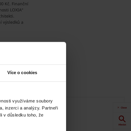
00 Kč. Finanční
nosti LOXIA“
hitekti.
í výsledků a
Více o cookies
250, www.wienerberger.cz,
, mlesakova@topicpr.cz
ěvnosti využíváme soubory
, inzerci a analýzy. Partneři
Close
li v důsledku toho, že
Hledat