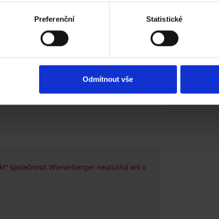
Preferenční
Statistické
Odmítnout vše
ekt“ společnosti Wienerberger neutuchá ani v