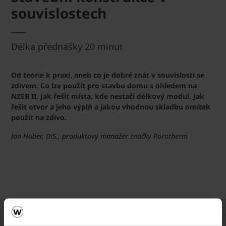
souvislostech
Délka přednášky 20 minut
Od teorie k praxi, aneb co je dobré znát v souvislosti se
zdivem. Co lze použít pro stavbu domu s ohledem na
NZEB II. Jak řešit místa, kde nestačí délkový modul. Jak
řešit otvor a jeho výplň a jakou vhodnou skladbu omítek
použít na zdivo.
Jan Huber, DiS., produktový manažer značky Porotherm