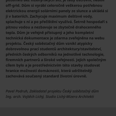
off-grid. Dům si vyrábí celoročně veškerou potřebnou
elektrickou energii solárními panely ze slunce a ukládá si
ji v bateriích. Zachycuje maximum dešťové vody,
splachuje s ní a po přečištění využívá. Šetrně hospodaří s
pitnou vodou a nezbavuje se zbytečně drahocenného
tepla. Dům je veřejně přístupný a jeho kompletní
technická dokumentace je zdarma zveřejněna na webu
projektu. Český soběstačný dům vznikl atypicky
dobrovolnou prací studentů architektury/stavitelství,
předních českých odborníků na jednotlivé technologie,
firemních partnerů a široké veřejnosti. Jejich společným
cílem bylo a je prostřednictvím této stavby studovat
hranice možností domácnosti, která udržitelněji
zachovává současný standard životní úrovně.
Pavel Podruh, Zakladatel projektu Český soběstačný dům
Ing. arch. Vojtěch Lichý, Studio Lichý-Mizera Architekti