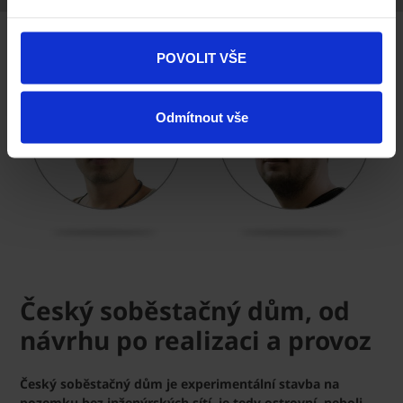
POVOLIT VŠE
Odmítnout vše
Český soběstačný dům, od
návrhu po realizaci a provoz
Český soběstačný dům je experimentální stavba na
pozemku bez inženýrských sítí, je tedy ostrovní, neboli