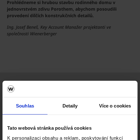
Prohlédneme si hrubou stavbu rodinného domu v
jednovrstvém zdivu Porothem, abychom posoudili
provedení dílčích konstrukčních detailů.
Ing. Josef Beneš, Key Account Manažer projektanti ve
společnosti Wienerberger
Souhlas
Detaily
Více o cookies
Tato webová stránka používá cookies
K personalizaci obsahu a reklam, poskytování funkcí