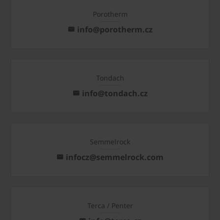
Porotherm
info@porotherm.cz
Tondach
info@tondach.cz
Semmelrock
infocz@semmelrock.com
Terca / Penter