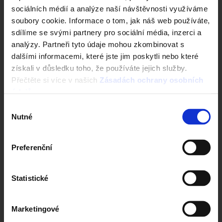
sociálních médií a analýze naší návštěvnosti využíváme
soubory cookie. Informace o tom, jak náš web používáte,
sdílíme se svými partnery pro sociální média, inzerci a
analýzy. Partneři tyto údaje mohou zkombinovat s
dalšími informacemi, které jste jim poskytli nebo které
Stavební konstrukce v
získali v důsledku toho, že používáte jejich služby.
souvislostech – další řešení
Přečtěte si více v našich
Zásadách ochrany osobních
údajů
.
soklů jednovrstvého zdiva
Výběr
Nutné
souhlasu
Ve stavebních konstrukcích v souvislostech se podíváme
na řešení soklů bez užší uskočené soklové cihly a nebo s
více řadami užších uskočených soklových cihel pro stavby,
Preferenční
kde je například terén blízký výšce čisté podlahy.
Ing. Milan Rotek, Vedoucí oddělení produktových specialistů
Statistické
společnosti Wienerberger
Jan Huber, DiS., Interní lektor společnosti Wienerberger
Marketingové