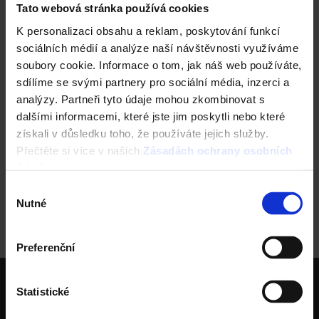
Tato webová stránka používá cookies
K personalizaci obsahu a reklam, poskytování funkcí
sociálních médií a analýze naší návštěvnosti využíváme
soubory cookie. Informace o tom, jak náš web používáte,
sdílíme se svými partnery pro sociální média, inzerci a
analýzy. Partneři tyto údaje mohou zkombinovat s
dalšími informacemi, které jste jim poskytli nebo které
získali v důsledku toho, že používáte jejich služby.
Přečtěte si více v našich
Zásadách ochrany osobních
údajů
.
Výběr
Domů
Střecha Tondach
Dokumenty pro
Nutné
souhlasu
střechu
CAD Detaily Tondach
CAD Detail pro
střešní tašku Tondach V11
Preferenční
wienerberger skupina je největší světový výrobce
Statistické
cihel
Největší výrobce keramických střešních krytin v ČR