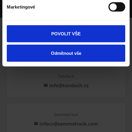
Marketingové
Deset výrobních závodů v ČR
POVOLIT VŠE
Porotherm
info@porotherm.cz
Odmítnout vše
Tondach
info@tondach.cz
Semmelrock
infocz@semmelrock.com