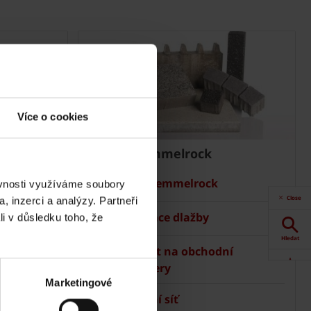
Více o cookies
Dlažba Semmelrock
Ceník Semmelrock
ěvnosti využíváme soubory
Close
, inzerci a analýzy. Partneři
Kalkulace dlažby
li v důsledku toho, že
Hledat
Kontakt na obchodní
manažery
Akce
Marketingové
Prodejní síť