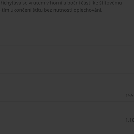
řichytává se vrutem v horní a boční části ke štítovému
e tím ukončení štítu bez nutnosti oplechování.
155
1,1