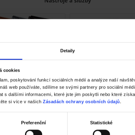
Nástroje a služby
Detaily
Tondach
Fasáda Terca
á cookies
k Tondach
Ceník Terca
klam, poskytování funkcí sociálních médií a analýze naší návšt
 náš web používáte, sdílíme se svými partnery pro sociální média
lace střešní krytiny
Kalkulace fasády
 s dalšími informacemi, které jste jim poskytli nebo které získa
těte si více v našich
Zásadách ochrany osobních údajů
.
nická podpora
Technická podpora
Preferenční
Statistické
hy ve vašem okolí
Specialista prodeje