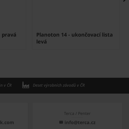
á pravá
Planoton 14 - ukončovací lista
levá
in v ČR
Deset výrobních závodů v ČR
Terca / Penter
ck.com
info@terca.cz