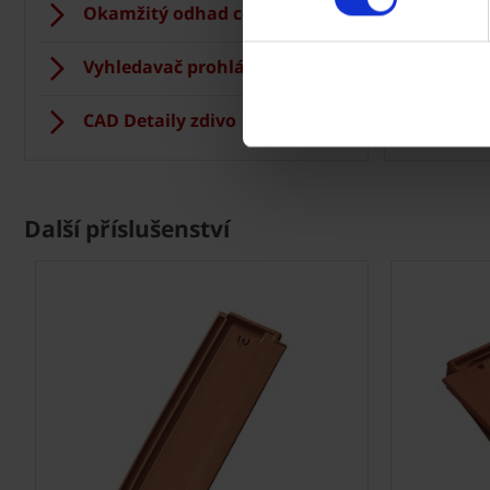
Okamžitý odhad ceny stropu
Vizua
Vyhledavač prohlášení DoP
Regis
CAD Detaily zdivo
CAD D
Další příslušenství