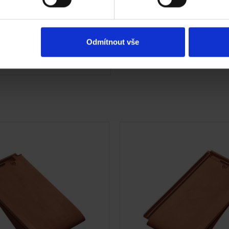
lizace střechy
Navštivte vzorkovnu
trace záruky All Inclusive
Odmítnout vše
etaily střecha