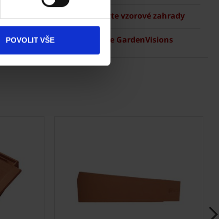
 Terca
Dokumenty
ke stažení
Navštivte vzorové zahrady
Aplikace GardenVisions
Produkty
POVOLIT VŠE
Kontakty