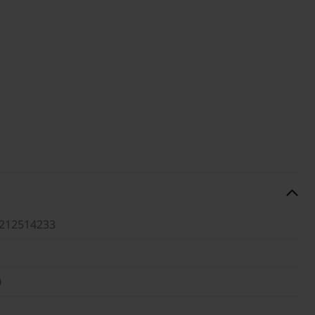
212514233
0