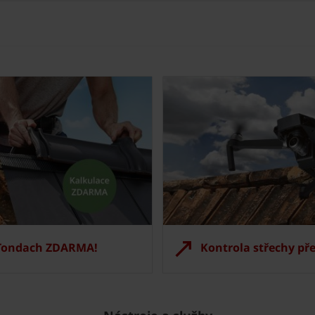
 Tondach ZDARMA!
Kontrola střechy př