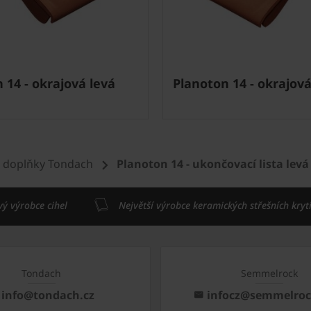
 14 - okrajová levá
Planoton 14 - okrajov
 doplňky Tondach
Planoton 14 - ukončovací lista levá
vý výrobce cihel
Největší výrobce keramických střešních kryt
Tondach
Semmelrock
info@tondach.cz
infocz@semmelro