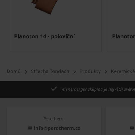
Next
Planoton 14 - poloviční
Planoton
Domů
Střecha Tondach
Produkty
Keramické
wienerberger skupina je největší světo
Porotherm
info@porotherm.cz