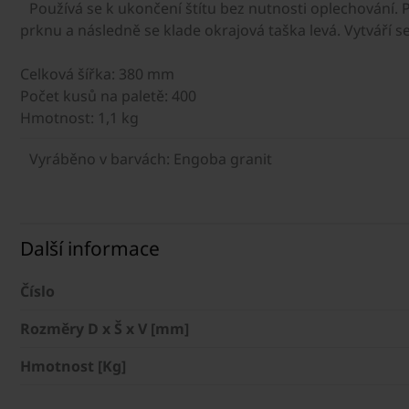
Používá se k ukončení štítu bez nutnosti oplechování. P
prknu a následně se klade okrajová taška levá. Vytváří s
Celková šířka: 380 mm
Počet kusů na paletě: 400
Hmotnost: 1,1 kg
Vyráběno v barvách: Engoba granit
Další informace
Číslo
Rozměry D x Š x V [mm]
Hmotnost [Kg]