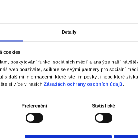
DOTAZY
Detaily
á cookies
klam, poskytování funkcí sociálních médií a analýze naší návšt
Důležité odkazy
 náš web používáte, sdílíme se svými partnery pro sociální média
 s dalšími informacemi, které jste jim poskytli nebo které získa
těte si více v našich
Zásadách ochrany osobních údajů
.
Preferenční
Statistické
WIENERBERGER NOVINKY
Střecha
STŘEŠNÍ TAŠKY TONDACH