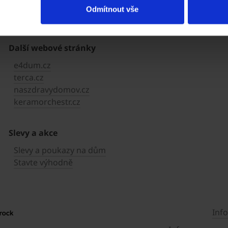
Pálené tašky
Odmítnout vše
Keramické střešní doplňky
Tunning - nekeramické střešní doplňky
Další webové stránky
e4dum.cz
terca.cz
naszdravydomov.cz
keramorchestr.cz
Slevy a akce
Slevy a poukazy na dům
Stavte výhodně
Inf