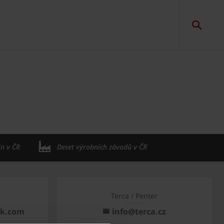
in v ČR
Deset výrobních závodů v ČR
Terca / Penter
ck.com
info@terca.cz