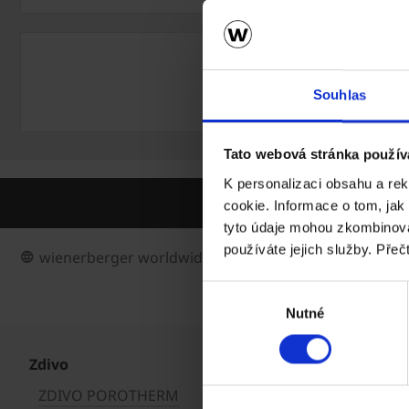
Wienerberger s.r.o.
+420 800 240 250
Souhlas
info@wienerberger.cz
Tato webová stránka použív
K personalizaci obsahu a re
cookie. Informace o tom, jak
tyto údaje mohou zkombinovat
používáte jejich služby. Přeč
wienerberger worldwide
Výběr
Nutné
souhlasu
Zdivo
ZDIVO POROTHERM