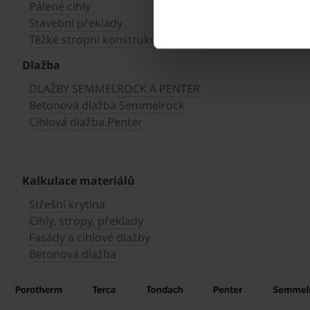
Pálené cihly
Stavební překlady
Těžké stropní konstrukce
Dlažba
DLAŽBY SEMMELROCK A PENTER
Betonová dlažba Semmelrock
Cihlová dlažba Penter
Kalkulace materiálů
Střešní krytina
Cihly, stropy, překlady
Fasády a cihlové dlažby
Betonová dlažba