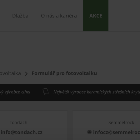
Dlažba
O nás a kariéra
AKCE
ovoltaika
Formulář pro fotovoltaiku
vý výrobce cihel
Největší výrobce keramických střešních kryt
Tondach
Semmelrock
info@tondach.cz
infocz@semmelro