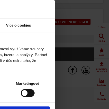
KARIÉRA U WIENERBERGER
Více o cookies
Close
Hledat
ěvnosti využíváme soubory
, inzerci a analýzy. Partneři
Akce
li v důsledku toho, že
Dokumenty
ke stažení
Marketingové
Produkty
Fasáda
Kontakty
FASÁDY TERCA