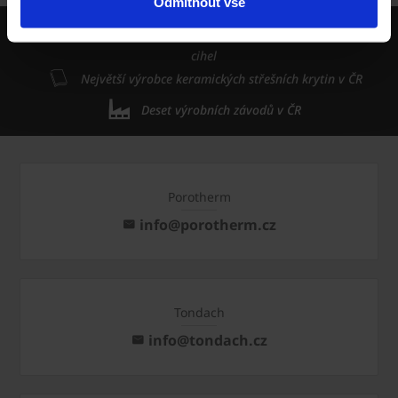
Odmítnout vše
wienerberger skupina je největší světový výrobce
cihel
Největší výrobce keramických střešních krytin v ČR
Deset výrobních závodů v ČR
Porotherm
info@porotherm.cz
Tondach
info@tondach.cz