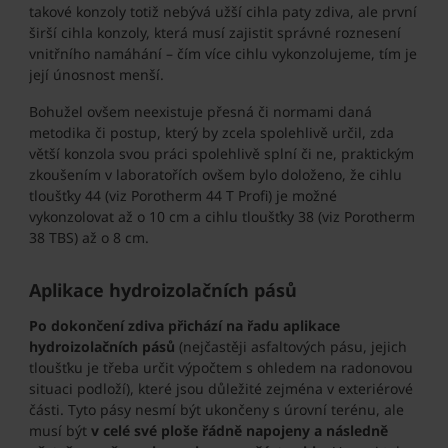
takové konzoly totiž nebývá užší cihla paty zdiva, ale první
širší cihla konzoly, která musí zajistit správné roznesení
vnitřního namáhání – čím více cihlu vykonzolujeme, tím je
její únosnost menší.
Bohužel ovšem neexistuje přesná či normami daná
metodika či postup, který by zcela spolehlivě určil, zda
větší konzola svou práci spolehlivě splní či ne, praktickým
zkoušením v laboratořích ovšem bylo doloženo, že cihlu
tloušťky 44 (viz Porotherm 44 T Profi) je možné
vykonzolovat až o 10 cm a cihlu tloušťky 38 (viz Porotherm
38 TBS) až o 8 cm.
Aplikace hydroizolačních pásů
Po dokončení zdiva přichází na řadu aplikace
hydroizolačních pásů
(nejčastěji asfaltových pásu, jejich
tloušťku je třeba určit výpočtem s ohledem na radonovou
situaci podloží), které jsou důležité zejména v exteriérové
části. Tyto pásy nesmí být ukončeny s úrovní terénu, ale
musí být
v celé své ploše řádně napojeny a následně