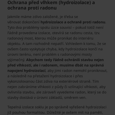
Ochrana před vlhkem (hydroizolace) a
ochrana proti radonu
Jakmile máme zdivo založené, je třeba se
věnovat dokončení
hydroizolace a ochraně proti radonu
.
Tyto dva problémy spolu úzce souvisí – pokud totiž není
řádně provedena izolace, otevírá se radonu cesta, tzv.
radonový most, kterou může pronikat do interiéru
objektu. A tam rozhodně nepatří. Vzhledem k tomu, že se
ovšem často vyskytuje chyba, kdy hydroizolace končí na
úrovni terénu, není problém s radonovými mosty
výjimečný.
Abychom tedy řádně ochránili stavbu nejen
před vlhkostí, ale i radonem, musíme dbát na správná
napojení hydroizolací
, aby jimi radon nemohl proniknout,
a následně na přetažení hydroizolace i přes
vykonzolovanou část zdiva na exteriérové straně. Tím
nejen zabráníme vlhkosti z půdy či vzlínající vlhkosti, aby
ovlivnila stavbu, ale zároveň vyvedeme radon, který se do
stavby dostává v úrovni základů, směrem ven.
Tepelná izolace soklu je po správně vyřešené hydroizolaci
již pouhou formalitou. Důležité je ovšem mít na paměti,