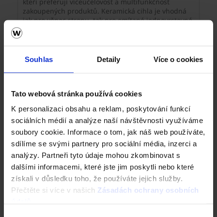
kteří preferují víceúčelovost a multifunkčnost
zakoupených produktů. Keramická cihla je vhodná
jak pro věnec stropu, tak pro omítané jednovrstevné
vnitřní i vnější zdivo a díky svým vlastnostem se
skvěle hodíi pro rekonstrukce.
Souhlas
Detaily
Více o cookies
Tato webová stránka používá cookies
K personalizaci obsahu a reklam, poskytování funkcí
sociálních médií a analýze naší návštěvnosti využíváme
soubory cookie. Informace o tom, jak náš web používáte,
sdílíme se svými partnery pro sociální média, inzerci a
analýzy. Partneři tyto údaje mohou zkombinovat s
dalšími informacemi, které jste jim poskytli nebo které
Jak získat prostor a zároveň odhlučnit
získali v důsledku toho, že používáte jejich služby.
stěny v domě?
Přečtěte si více v našich
Zásadách ochrany osobních
údajů
.
Dokážete si představit jednoduše získat prostor
v domě například pro větší kuchyň nebo ložnici a mít
Výběr