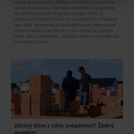
nevyžaduje instalaci těžkou technikou a stavebníci
to hravě zvládnou i ve dvou. Důležité ale je počítat
se začleněním schránky do projektu domu a
výběrem vhodných lamel už v prvotní fázi. Překlady
jsou totiž systémově přizpůsobeny pro jednovrstvé
zdivo o tloušťce od 38 cm a více. Pokud je zvoleno
tenčí zdivo k zateplení, tloušťka izolantu by měla být
minimálně 18 cm.
Zdravý dům z cihly svépomocí? Žádný
problém