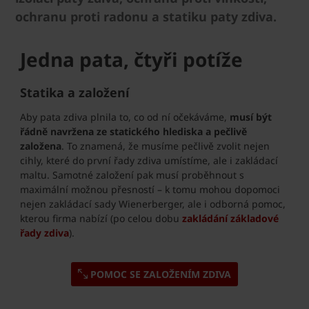
ochranu proti radonu a statiku paty zdiva.
Jedna pata, čtyři potíže
Statika a založení
Aby pata zdiva plnila to, co od ní očekáváme,
musí být
řádně navržena ze statického hlediska a pečlivě
založena
. To znamená, že musíme pečlivě zvolit nejen
cihly, které do první řady zdiva umístíme, ale i zakládací
maltu. Samotné založení pak musí proběhnout s
maximální možnou přesností – k tomu mohou dopomoci
nejen zakládací sady Wienerberger, ale i odborná pomoc,
kterou firma nabízí (po celou dobu
zakládání základové
řady zdiva
).
POMOC SE ZALOŽENÍM ZDIVA