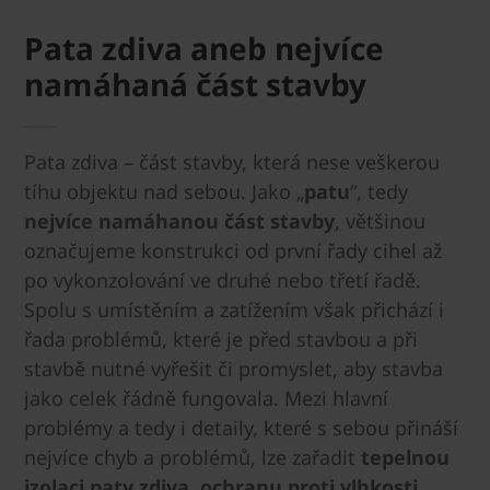
Pata zdiva aneb nejvíce
namáhaná část stavby
Pata zdiva – část stavby, která nese veškerou
tíhu objektu nad sebou. Jako „
patu
“, tedy
nejvíce namáhanou část stavby
, většinou
označujeme konstrukci od první řady cihel až
po vykonzolování ve druhé nebo třetí řadě.
Spolu s umístěním a zatížením však přichází i
řada problémů, které je před stavbou a při
stavbě nutné vyřešit či promyslet, aby stavba
jako celek řádně fungovala. Mezi hlavní
problémy a tedy i detaily, které s sebou přináší
nejvíce chyb a problémů, lze zařadit
tepelnou
izolaci paty zdiva, ochranu proti vlhkosti,