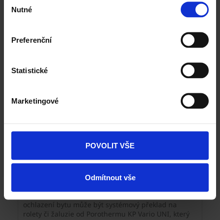
dokonale odhlučněné místnosti? Akustické cihly
Nutné
souhlasu
Porotherm 10 AKU nabízí užší zdivo pro vnitřní
příčky se zachování akustického komfortu a hlukové
izolace.
Preferenční
Statistické
Marketingové
POVOLIT VŠE
Jak ochladit byt v létě?
Odmítnout vše
Přehřívání interiéru rodinného domu nebo špatný
spánek kvůli slunci? Efektivním řešením pro
ochlazení bytu může být systémový překlad na
rolety či žaluzie od Porothermu KP Vario UNI, který