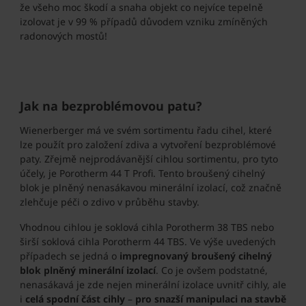
že všeho moc škodí a snaha objekt co nejvíce tepelně
izolovat je v 99 % případů důvodem vzniku zmíněných
radonových mostů!
Jak na bezproblémovou patu?
Wienerberger má ve svém sortimentu řadu cihel, které
lze použít pro založení zdiva a vytvoření bezproblémové
paty. Zřejmě nejprodávanější cihlou sortimentu, pro tyto
účely, je Porotherm 44 T Profi. Tento broušený cihelný
blok je plněný nenasákavou minerální izolací, což značně
zlehčuje péči o zdivo v průběhu stavby.
Vhodnou cihlou je soklová cihla Porotherm 38 TBS nebo
širší soklová cihla Porotherm 44 TBS. Ve výše uvedených
případech se jedná o
impregnovaný broušený cihelný
blok plněný minerální izolací
. Co je ovšem podstatné,
nenasákavá je zde nejen minerální izolace uvnitř cihly, ale
i
celá spodní část cihly
–
pro snazší manipulaci na stavbě