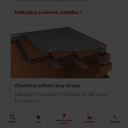
Kalkulace a cenová nabídka >
Okamžitý odhad ceny stropu
Kalkulátor na výpočet nákladů na váš strop
Porotherm.
Okamžitý odhad ceny stropu >
Dokumenty ke
Hledat
Akce
Produkty
Kontakty
stažení