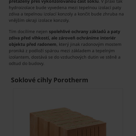
přetaženy přes vykonzolovanou část soklu
. V praxi tak
hydroizolace bude vyvedena mezi tepelnou izolací paty
zdiva a tepelnou izolací konzoly a končit bude zhruba na
vnějším okraji izolace konzoly.
Tím docílíme nejen
spolehlivé ochrany základů a paty
zdiva před vlhkostí, ale zároveň ochráníme interiér
objektu před radonem
, který jinak radonovým mostem
proniká z podloží spárou mezi základem a tepelným
izolantem, dostává se do vzduchových dutin ve stěně a
odtud do budovy.
Soklové cihly Porotherm