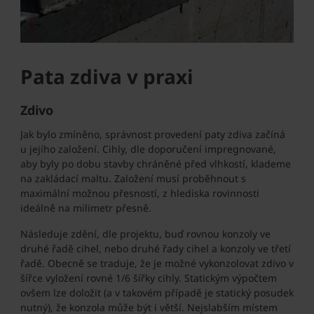
Pata zdiva v praxi
Zdivo
Jak bylo zmíněno, správnost provedení paty zdiva začíná
u jejího založení. Cihly, dle doporučení impregnované,
aby byly po dobu stavby chráněné před vlhkostí, klademe
na zakládací maltu. Založení musí proběhnout s
maximální možnou přesností, z hlediska rovinnosti
ideálně na milimetr přesně.
Následuje zdění, dle projektu, buď rovnou konzoly ve
druhé řadě cihel, nebo druhé řady cihel a konzoly ve třetí
řadě. Obecně se traduje, že je možné vykonzolovat zdivo v
šířce vyložení rovné 1/6 šířky cihly. Statickým výpočtem
ovšem lze doložit (a v takovém případě je statický posudek
nutný), že konzola může být i větší. Nejslabším místem