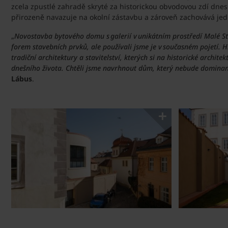
zcela zpustlé zahradě skryté za historickou obvodovou zdí dnes 
přirozeně navazuje na okolní zástavbu a zároveň zachovává je
„
Novostavba bytového domu s galerií v unikátním prostředí Malé Str
forem stavebních prvků, ale používali jsme je v současném pojetí. 
tradiční architektury a stavitelství, kterých si na historické arch
dnešního života. Chtěli jsme navrhnout dům, který nebude dominant
Lábus
.