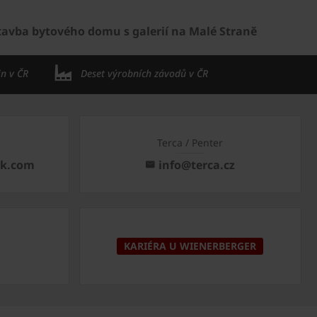
avba bytového domu s galerií na Malé Straně
in v ČR
Deset výrobních závodů v ČR
Terca / Penter
ck.com
info@terca.cz
KARIÉRA U WIENERBERGER