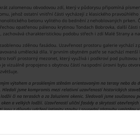
rát zalomenou obvodovou zdí, který v půdorysu připomíná písmeno 
omu, jehož ostatní vnitřní části vycházejí z klasického pravoúhlé
 monolitického betonu vylitého do bednění z nehoblovaných prken
střechou opatřenou pálenou krytinou Tondach Bobrovka, další části 
i, zachovává charakteristickou podobu střech i zdí Malé Strany a na
 zaoblenou zděnou fasádou. Uzavřenost prostoru galerie vychází z p
avovaná umělecká díla. V prvním obytném patře se nachází menší b
tro tvoří prostorný mezonet, který využívá i podkroví pod pultovou
 je vizuálně propojeno s obytnou částí na spodní úrovni bytu otvor
 zvětšuje.
leným výtahem a proskleným stěnám orientovaným na terasy nebo do dvo
 Hledali jsme kompromis mezi relativní uzavřeností historických staveb
lodžii či na terasách a za žaluziemi okenic. Sledovali jsme současnou 
oken a velkých lodžií. Uzavřeností uliční fasády a skrytostí otevřených
části jsou z důvodu udržení intimity stavby i sousední zástavby umístěny
uplatněn rovněž v drobném členění objemů stavby pomocí obytných teras
ilu. Charakter prostoru určují pečlivě zvolené materiály a řada pr
řejí přirozený kontrast k teplým dubovým podlahám. "
Dominantním p