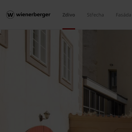
Zdivo
Střecha
Fasáda