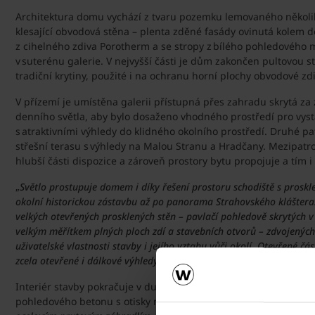
Architektura domu vychází z tvaru pozemku lemovaného několik
klesající obvodová stěna – plenta zděné fasády ovinutá kolem d
z cihelného zdiva Porotherm a se stropy z bílého pohledového
v suterénu galerie. V nejvyšší části je dům zakončen pultovou 
tradiční krytiny, použité i na ochranu horní plochy obvodové zd
V přízemí je umístěna galerii přístupná přes zahradu skrytá za
denního světla, aby bylo dosaženo vhodného prostředí pro vyst
s atraktivními výhledy do klidného okolního prostředí. Druhé pa
střešní terasu s výhledy na Malou Stranu a Hradčany. Mezipatro
hlubší části dispozice a zároveň prostory bytu propojuje a tím i
„
Světlo prostupuje domem i díky řešení prostoru schodiště s prosk
okolní historickou zástavbu až po panorama Strahovského kláštera.
velkých otevřených prosklených stěn – pavlačí pohledově skrytých v 
velkým měřítkem plných ploch zdí a stavebních otvorů – zdvojených 
uživatelské vlastnosti stavby i jejího vztahu vůči okolí. Otevřené 
zcela otevřené i dálkové výhledy. Kontext s okolním prostředím je 
Interiér stavby pokračuje v duchu střídmosti a precizního deta
pohledového betonu s otisky nehoblovaných prken, které vytvá