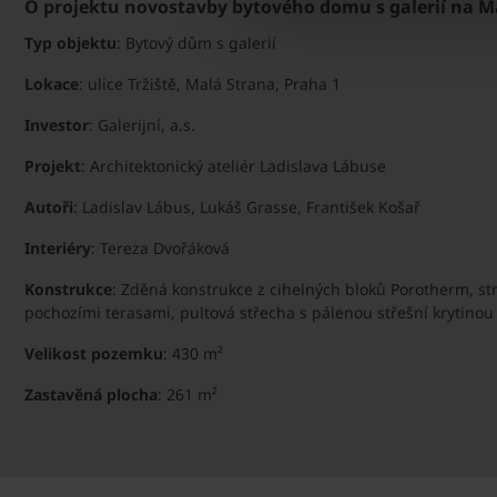
O projektu novostavby bytového domu s galerií na M
Typ objektu
: Bytový dům s galerií
Lokace
: ulice Tržiště, Malá Strana, Praha 1
Investor
: Galerijní, a.s.
Projekt
: Architektonický ateliér Ladislava Lábuse
Autoři
: Ladislav Lábus, Lukáš Grasse, František Košař
Interiéry
: Tereza Dvořáková
Konstrukce
: Zděná konstrukce z cihelných bloků Porotherm, st
pochozími terasami, pultová střecha s pálenou střešní krytinou
Velikost pozemku
: 430 m²
Zastavěná plocha
: 261 m²