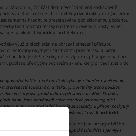
D. Západní a jižní část domu tvoří zaoblená kaskádovitě
ho půdorysu. Konstrukčně jde o podélný dvoutrakt s nosnými zdmi
. Část kamenné hradby je prezentována pod skleněnou podlahou
střechy tvoří pochozí terasy opatřené dřevěnými rošty. Výběr
vazuje na okolní historickou architekturu.
otřeby využití ploch stěn na obrazy i omezení přístupu
yt orientovaný obytnými místnostmi přes terasu a lodžii
 střechou, kde je vložené obytné mezipatro s přístupem na horní
em v podlaze překrytým pochozím sklem, který přivádí světlo do
upodlažní lodžie, které otevírají výhledy z interiéru směrem na
 a otevřeností současné architektury. Uplatněný třeba použitím
paralelu velkorysosti fasád palácových staveb na Malé Straně s
 ploch domu jsme naplňovali nejen estetické parametry, ale i
 v místech mimo bezprostřední kontakt se sousedy, a přitom poskytují
, reagujícím na měřítko historické zástavby,
“ uvádí
architekt
.
vků vyráběných na míru. Nepřehlédnutelné jsou stropy z bílého
rvkem veřejných prostor domu je eliptické schodiště s jemným