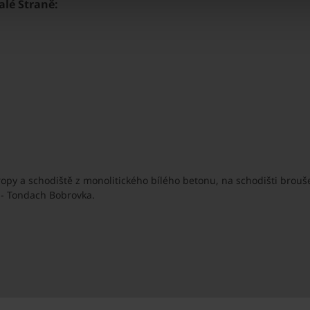
alé Straně:
ropy a schodiště z monolitického bílého betonu, na schodišti brou
 - Tondach Bobrovka.