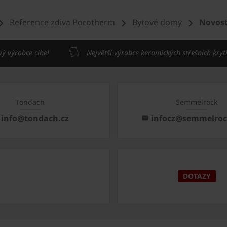
Reference zdiva Porotherm
Bytové domy
Novost
vý výrobce cihel
Největší výrobce keramických střešních kryt
Tondach
Semmelrock
info@tondach.cz
infocz@semmelro
DOTAZY