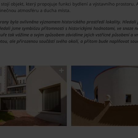
stojí objekt, který propojuje funkci bydlení a výstavního prostoru. 
dinečnou atmosféru a ducha místa.
any byla ovlivněna významem historického prostředí lokality. Hledali 
Hledali jsme symbiózu přítomnosti s historickými hodnotami, ve snaze n
itektuře tak vážíme a svým způsobem závidíme jejich vstřícné působení a 
ou, ale přirozenou součástí svého okolí, a přitom bude naplňovat souč