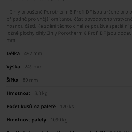
Cihly broušené Porotherm 8 Profi DF jsou určené pro o
případně pro vnější omítanou část obvodového vrstvenéh
nosnou částí. Ke zdění těchto cihel se používá speciální
ložné plochy cihly.Cihly Porotherm 8 Profi DF jsou dodá
mm.
Délka
497 mm
Výška
249 mm
Šířka
80 mm
Hmotnost
8,8 kg
Počet kusů na paletě
120 ks
Hmotnost palety
1090 kg