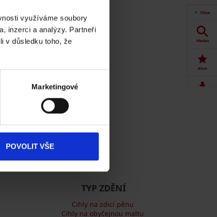
 Online.
Close
ěvnosti využíváme soubory
t
, inzerci a analýzy. Partneři
li v důsledku toho, že
Hledat
Akce
Marketingové
Dokumenty
ke stažení
Produkty
POVOLIT VŠE
Kontakty
TYP ZDĚNÍ
Cihly na zdicí pěnu
Cihly na obyčejnou maltu