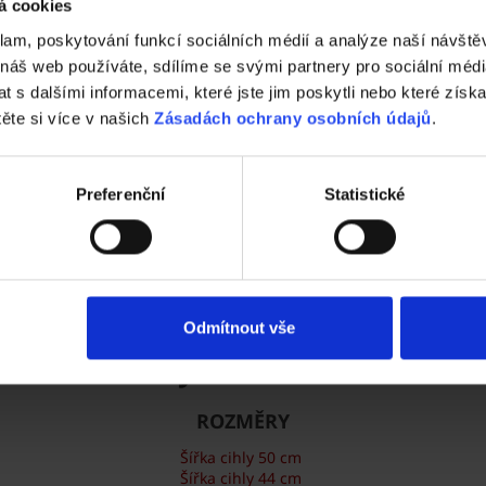
Vezměte stavbu do vlastních rukou.
á cookies
klam, poskytování funkcí sociálních médií a analýze naší návšt
Vyzkoušejte ZDARMA návrh domu za 5 minu
Cena domu v reálném čase
 náš web používáte, sdílíme se svými partnery pro sociální média
3D vizualizace
 s dalšími informacemi, které jste jim poskytli nebo které získa
Komplexní nastavení
těte si více v našich
Zásadách ochrany osobních údajů
.
a mnohem více
Preferenční
Statistické
ZAČÍT NOVOU KONFIGURACI
Odmítnout vše
Cihly Porotherm
ROZMĚRY
Šířka cihly 50 cm
Šířka cihly 44 cm