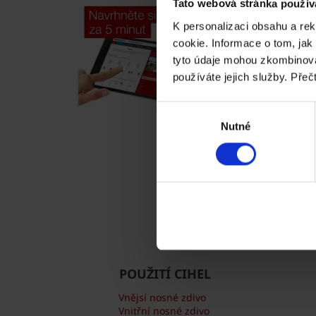
Tato webová stránka použív
K personalizaci obsahu a re
cookie. Informace o tom, jak
tyto údaje mohou zkombinovat
používáte jejich služby. Přeč
Výběr
Nutné
souhlasu
POUŽITÍ CIHEL
Vnějsí nosné zdivo
Vnitřní nosné zdivo