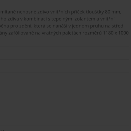
mítané nenosné zdivo vnitřních příček tloušťky 80 mm,
o zdiva v kombinaci s tepelným izolantem a vnitřní
 pěna pro zdění, která se nanáší v jednom pruhu na střed
vány zafóliované na vratných paletách rozměrů 1180 x 1000