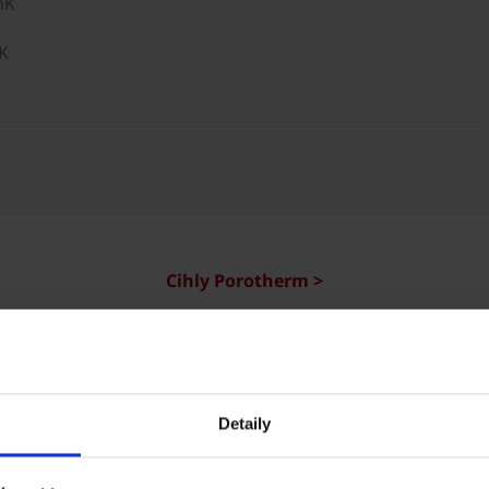
mK
K
Cihly Porotherm >
Reference Porotherm
Detaily