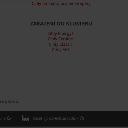
Cihly na maltu pro tenké spáry
ZAŘAZENÍ DO KLUSTERU
Cihly Energy+
Cihly Comfort
Cihly Classic
Cihly AKU
Broušená
in v ČR
Deset výrobních závodů v ČR