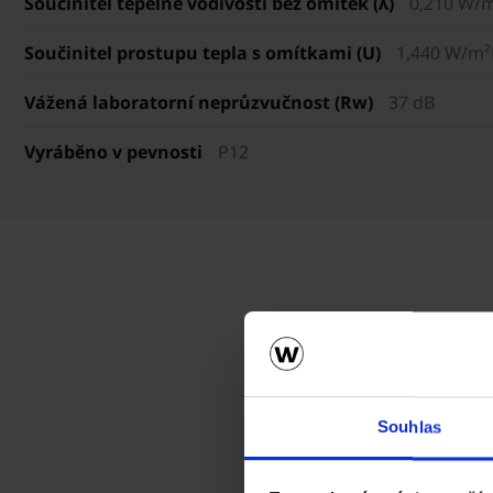
Součinitel tepelné vodivosti bez omítek (λ)
0,210 W/
Součinitel prostupu tepla s omítkami (U)
1,440 W/m²
Vážená laboratorní neprůzvučnost (Rw)
37 dB
Vyráběno v pevnosti
P12
Souhlas