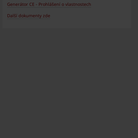
Generátor CE - Prohlášení o vlastnostech
Další dokumenty zde