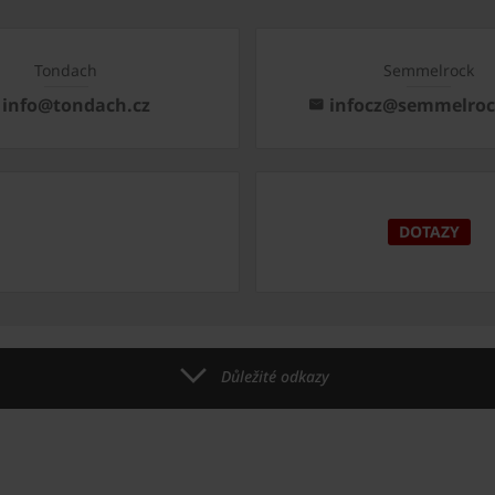
Tondach
Semmelrock
info@tondach.cz
infocz@semmelro
DOTAZY
Důležité odkazy