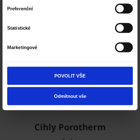
Preferenční
Vezměte stavbu do vlastních rukou. Online.
Statistické
Vyzkoušejte ZDARMA návrh domu za 5 minut
Cena domu v reálném čase
3D vizualizace
Marketingové
Komplexní nastavení
a mnohem více
POVOLIT VŠE
ZAČÍT NOVOU KONFIGURACI
Odmítnout vše
Cihly Porotherm