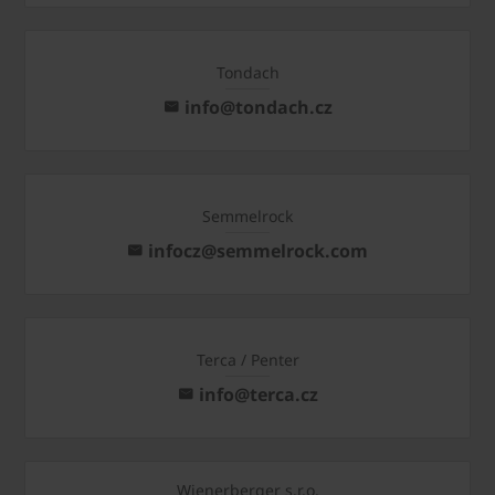
Tondach
info@tondach.cz
Semmelrock
infocz@semmelrock.com
Terca / Penter
info@terca.cz
Wienerberger s.r.o.