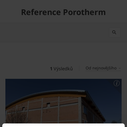
Reference Porotherm
Od nejnovějšího
1
Výsledků