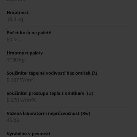
Hmotnost
18,3 kg
Počet kusů na paletě
60 ks
Hmotnost palety
1130 kg
Součinitel tepelné vodivosti bez omítek (λ)
0,107 W/mK
Součinitel prostupu tepla s omítkami (U)
0,270 W/m²K
Vážená laboratorní neprůzvučnost (Rw)
45 dB
Vyráběno v pevnosti