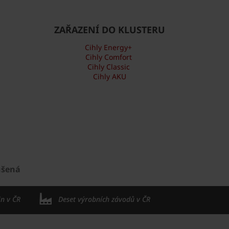
ZAŘAZENÍ DO KLUSTERU
Cihly Energy+
Cihly Comfort
Cihly Classic
Cihly AKU
ušená
in v ČR
Deset výrobních závodů v ČR