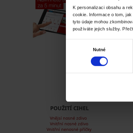
K personalizaci obsahu a re
cookie. Informace o tom, jak
tyto údaje mohou zkombinovat
používáte jejich služby. Přeč
Výběr
Nutné
souhlasu
POUŽITÍ CIHEL
Vnějsí nosné zdivo
Vnitřní nosné zdivo
Vnitřní nenosné příčky