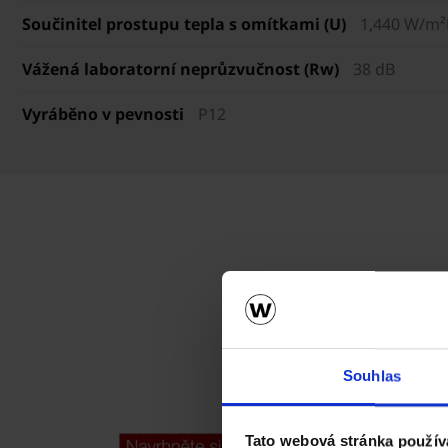
Součinitel prostupu tepla s omítkami (U)
1,440 W/m²
Vážená laboratorní neprůzvučnost (Rw)
38 dB
Vyráběno v pevnosti
P12
Souhlas
Tato webová stránka použív