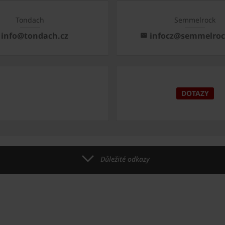
Tondach
Semmelrock
info@tondach.cz
infocz@semmelro
DOTAZY
Důležité odkazy