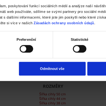
Vyzkoušejte ZDARMA návrh domu za 5 minu
klam, poskytování funkcí sociálních médií a analýze naší návšt
Cena domu v reálném čase
 náš web používáte, sdílíme se svými partnery pro sociální média
3D vizualizace
 s dalšími informacemi, které jste jim poskytli nebo které získa
Komplexní nastavení
těte si více v našich
Zásadách ochrany osobních údajů
.
a mnohem více
ZAČÍT NOVOU KONFIGURACI
Preferenční
Statistické
Odmítnout vše
Cihly Porotherm
ROZMĚRY
Šířka cihly 50 cm
Šířka cihly 44 cm
Šířka cihly 38 cm