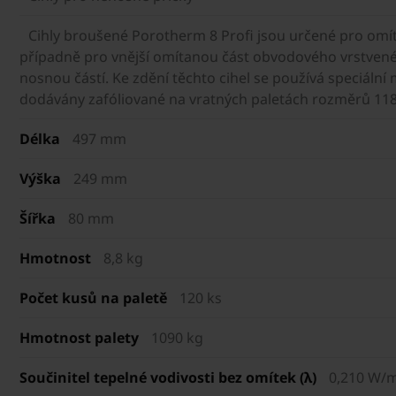
Cihly broušené Porotherm 8 Profi jsou určené pro omít
případně pro vnější omítanou část obvodového vrstvenéh
nosnou částí. Ke zdění těchto cihel se používá speciální 
dodávány zafóliované na vratných paletách rozměrů 11
Délka
497 mm
Výška
249 mm
Šířka
80 mm
Hmotnost
8,8 kg
Počet kusů na paletě
120 ks
Hmotnost palety
1090 kg
Součinitel tepelné vodivosti bez omítek (λ)
0,210 W/