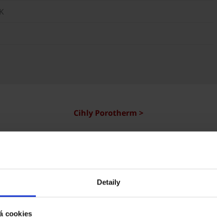
K
Cihly Porotherm >
Reference Porotherm
Detaily
Vezměte stavbu do vlastních rukou.
á cookies