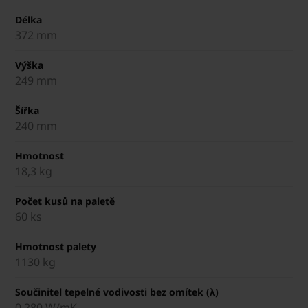
Délka
372 mm
Výška
249 mm
Šířka
240 mm
Hmotnost
18,3 kg
Počet kusů na paletě
60 ks
Hmotnost palety
1130 kg
Součinitel tepelné vodivosti bez omítek (λ)
0,280 W/mK