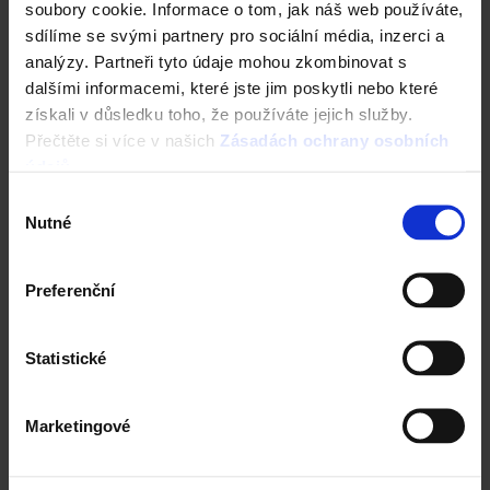
soubory cookie. Informace o tom, jak náš web používáte,
sdílíme se svými partnery pro sociální média, inzerci a
analýzy. Partneři tyto údaje mohou zkombinovat s
dalšími informacemi, které jste jim poskytli nebo které
Vezměte stavbu do vlastních rukou. Online.
získali v důsledku toho, že používáte jejich služby.
Přečtěte si více v našich
Zásadách ochrany osobních
Vyzkoušejte ZDARMA návrh domu za 5 minut
údajů
.
Cena domu v reálném čase
3D vizualizace
Výběr
Komplexní nastavení
Nutné
souhlasu
a mnohem více
Preferenční
ZAČÍT NOVOU KONFIGURACI
Statistické
Marketingové
Cihly Porotherm