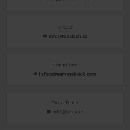
Tondach
info@tondach.cz
Semmelrock
infocz@semmelrock.com
Terca / Penter
info@terca.cz