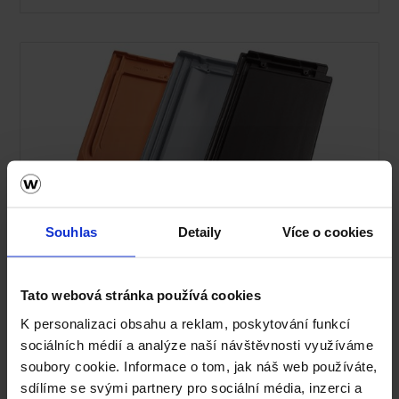
Souhlas
Detaily
Více o cookies
Střecha Tondach
Ceník Tondach
Tato webová stránka používá cookies
Kalkulace střešní krytiny
K personalizaci obsahu a reklam, poskytování funkcí
sociálních médií a analýze naší návštěvnosti využíváme
Technická podpora
soubory cookie. Informace o tom, jak náš web používáte,
sdílíme se svými partnery pro sociální média, inzerci a