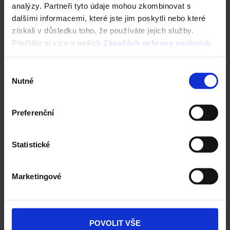
Střechy ve vašem okolí
analýzy. Partneři tyto údaje mohou zkombinovat s
dalšími informacemi, které jste jim poskytli nebo které
Vizualizace střechy
získali v důsledku toho, že používáte jejich služby.
Přečtěte si více v našich
Zásadách ochrany osobních
údajů
.
Registrace záruky All Inclusive
Výběr
CAD Detaily střecha
Nutné
souhlasu
Preferenční
Statistické
Marketingové
POVOLIT VŠE