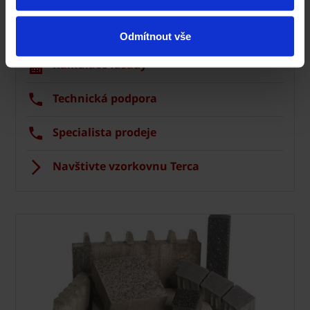
Fasáda Terca
Ceník Terca
Odmítnout vše
Kalkulace fasády
Technická podpora
Specialista prodeje
Navštivte vzorkovnu Terca