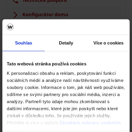
Technická podpora
Konfigurátor domu
Okamžitý odhad ceny stropu
Vyhledavač prohlášení DoP
Souhlas
Detaily
Více o cookies
CAD Detaily zdivo
Tato webová stránka používá cookies
K personalizaci obsahu a reklam, poskytování funkcí
sociálních médií a analýze naší návštěvnosti využíváme
soubory cookie. Informace o tom, jak náš web používáte,
sdílíme se svými partnery pro sociální média, inzerci a
analýzy. Partneři tyto údaje mohou zkombinovat s
dalšími informacemi, které jste jim poskytli nebo které
získali v důsledku toho, že používáte jejich služby.
Přečtěte si více v našich
Zásadách ochrany osobních
údajů
.