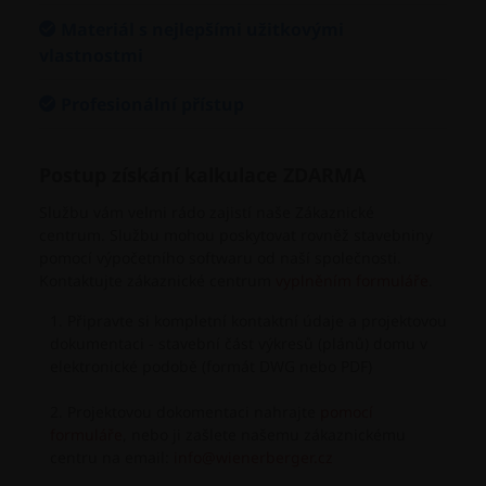
Materiál s nejlepšími užitkovými
vlastnostmi
Profesionální přístup
Postup získání kalkulace ZDARMA
Službu vám velmi rádo zajistí naše Zákaznické
centrum. Službu mohou poskytovat rovněž stavebniny
pomocí výpočetního softwaru od naší společnosti.
Kontaktujte zákaznické centrum
vyplněním formuláře
.
Připravte si kompletní kontaktní údaje a projektovou
dokumentaci - stavební část výkresů (plánů) domu v
elektronické podobě (formát DWG nebo PDF)
Projektovou dokomentaci nahrajte
pomocí
formuláře
, nebo ji zašlete našemu zákaznickému
centru na email:
info@wienerberger.cz