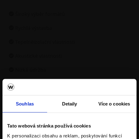
Široký výběr formátů
Rychlá výstavba
Tepelněizolační vlastnosti
Akustické vlastnosti
Nízká údržba
Souhlas
Detaily
Více o cookies
Produktové řady cihelných
bloků Porotherm
Tato webová stránka používá cookies
K personalizaci obsahu a reklam, poskytování funkcí