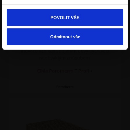
POVOLIT VŠE
Cihla Porotherm T Profi
Cihla plněná minerální vatou
Odmítnout vše
Cihly pro jednovrstvé obvodové zdivo. Nejlepší
inovace vznikají spojením obvyklých věcí
neobvyklým způsobem.
Cihla Porotherm T Profi >