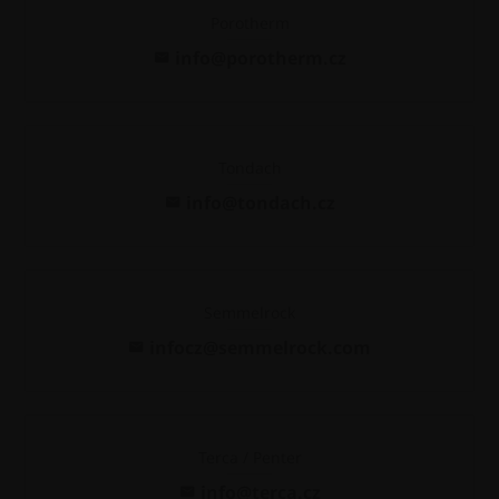
Porotherm
info@porotherm.cz
Tondach
info@tondach.cz
Semmelrock
infocz@semmelrock.com
Terca / Penter
info@terca.cz