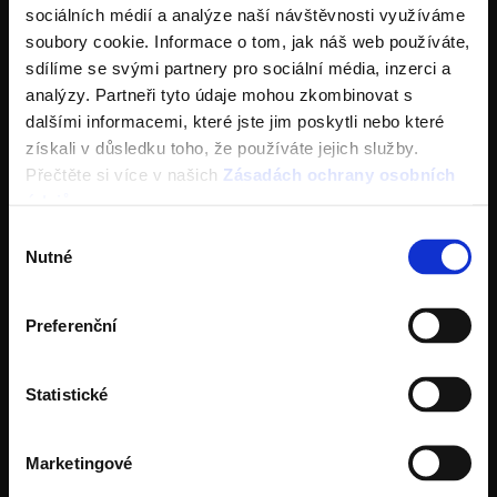
Cihly pro maximální úsporu tepla, času, s
sociálních médií a analýze naší návštěvnosti využíváme
výbornými zvukoizolačními vlastnostmi a
soubory cookie. Informace o tom, jak náš web používáte,
sdílíme se svými partnery pro sociální média, inzerci a
vysokou pevností.
analýzy. Partneři tyto údaje mohou zkombinovat s
dalšími informacemi, které jste jim poskytli nebo které
získali v důsledku toho, že používáte jejich služby.
Přečtěte si více v našich
Zásadách ochrany osobních
Stažení se nepodařilo
údajů
.
Výběr
Něco se nepodařilo. Zopakujte to prosím později.
Nutné
souhlasu
Preferenční
Statistické
Marketingové