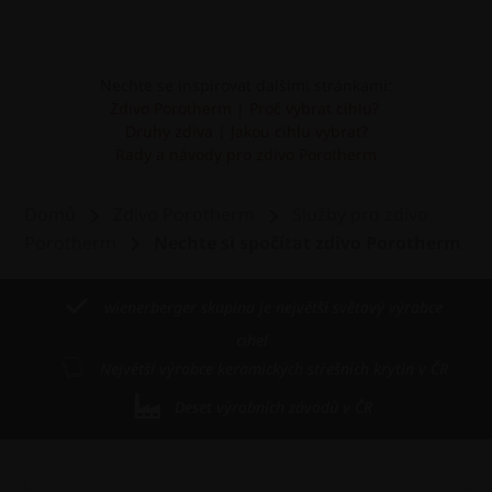
Nechte se inspirovat dalšími stránkami:
Zdivo Porotherm
|
Proč vybrat cihlu?
Druhy zdiva
|
Jakou cihlu vybrat?
Rady a návody pro zdivo Porotherm
Domů
Zdivo Porotherm
Služby pro zdivo
Porotherm
Nechte si spočítat zdivo Porotherm
wienerberger skupina je největší světový výrobce
cihel
Největší výrobce keramických střešních krytin v ČR
Deset výrobních závodů v ČR