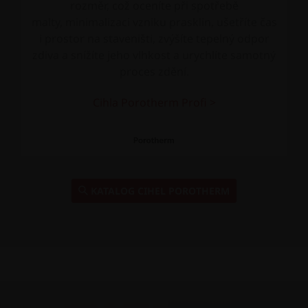
rozměr, což oceníte při spotřebě
malty, minimalizaci vzniku prasklin, ušetříte čas
i prostor na staveništi, zvýšíte tepelný odpor
zdiva a snížíte jeho vlhkost a urychlíte samotný
proces zdění.
Cihla Porotherm Profi >
KATALOG CIHEL POROTHERM