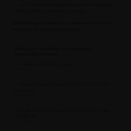
Na základě projektové dokumentace provedeme
ZDARMA kalkulaci spotřeby materiálu.
Obdržíte výpis materiálu v elektronické podobě s
nabídkou slevy a cenové garance.
Kontakty na oblastní manažery a
technické poradce
Prodejní tým Wienerberger
PDF - 2 MB
Mapa technických poradců pro zdivo a stropy
Porotherm
PDF - 5 MB
Mapa oblastních manažerů pro zdivo a stropy
Porotherm
PDF - 5 MB