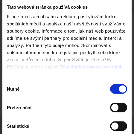
Tato webová stránka používá cookies
K personalizaci obsahu a reklam, poskytování funkcí
sociálních médií a analýze naší návštěvnosti využíváme
soubory cookie. Informace o tom, jak náš web používáte,
sdílíme se svými partnery pro sociální média, inzerci a
analýzy. Partneři tyto údaje mohou zkombinovat s
dalšími informacemi, které jste jim poskytli nebo které
Pro obchodní partnery
získali v důsledku toho, že používáte jejich služby.
Přečtěte si více v našich
Zásadách ochrany osobních
údajů
.
Ceník pro obchodní partnery obsahuje navíc:
Výběr
Všeobecné prodejní a dodací podmínky
Nutné
souhlasu
wienerberger 2026 a Kontakty pro zpracování
objednávek.
Preferenční
Statistické