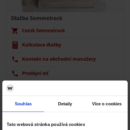
Dlažba Semmelrock
Ceník Semmelrock
Kalkulace dlažby
Kontakt na obchodní manažery
Prodejní síť
Navštivte vzorové zahrady
Aplikace GardenVisions
Souhlas
Detaily
Více o cookies
Tato webová stránka používá cookies