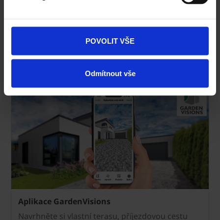
Centrum dokumentů ke stažení
Prohlédněte si dokumenty k dlažbám - ceníky, katalogy,
vzorové pokládky, technické listy a další.
POVOLIT VŠE
DOKUMENTY K DLAŽBÁM
Odmítnout vše
Aplikace GardenVisions
Navrhněte si vlastní terasu, příjezdovou cestu