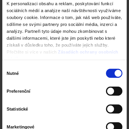
Jak vám můžeme pomoci?
K personalizaci obsahu a reklam, poskytování funkcí
sociálních médií a analýze naší návštěvnosti využíváme
—
soubory cookie. Informace o tom, jak náš web používáte,
sdílíme se svými partnery pro sociální média, inzerci a
analýzy. Partneři tyto údaje mohou zkombinovat s
Kontakty na specialistu pro dlažbu
dalšími informacemi, které jste jim poskytli nebo které
Pokud hledáte odborníka na venkovní dlažbu, dlaždice a
získali v důsledku toho, že používáte jejich služby.
prvky zahradní architektury.
Přečtěte si více v našich
Zásadách ochrany osobních
údajů
.
KONTAKTY NA ODBORNÍKY
Výběr
Nutné
souhlasu
Zajímá vás kde nakoupit dlažbu?
Preferenční
Pokračujte na prodejní síť stavebnin, partnerů se vzorovou
plochou, realizačních firem a zahradních architektů.
Statistické
PRODEJNÍ SÍŤ
Marketingové