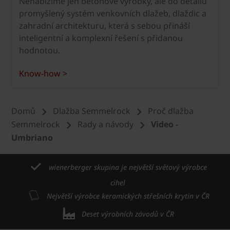
Nenabízíme jen betonové výrobky, ale do detailu
promyšlený systém venkovních dlažeb, dlaždic a
zahradní architekturu, která s sebou přináší
inteligentní a komplexní řešení s přidanou
hodnotou.
Know-how >
Domů
Dlažba Semmelrock
Proč dlažba
Semmelrock
Rady a návody
Video -
Umbriano
wienerberger skupina je největší světový výrobce
cihel
Největší výrobce keramických střešních krytin v ČR
Deset výrobních závodů v ČR