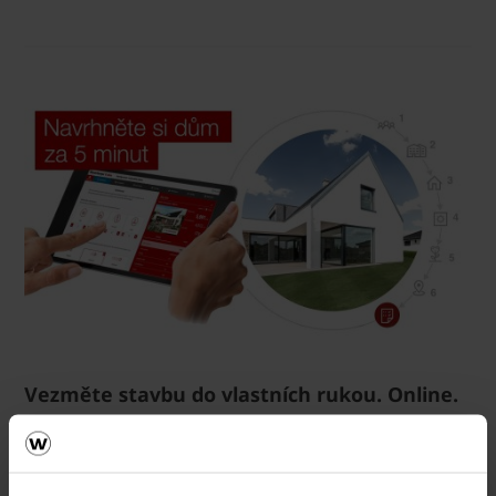
Vezměte stavbu do vlastních rukou. Online.
Vyzkoušejte ZDARMA návrh domu za 5 minut
Cena domu v reálném čase
3D vizualizace