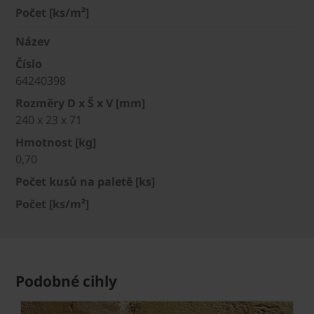
Počet [ks/m²]
Název
Číslo
64240398
Rozměry D x Š x V [mm]
240 x 23 x 71
Hmotnost [kg]
0,70
Počet kusů na paletě [ks]
Počet [ks/m²]
Podobné cihly