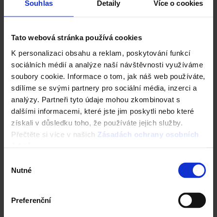
Komplexní nastavení
Souhlas
Detaily
Více o cookies
a mnohem více
Tato webová stránka používá cookies
ZAČÍT NOVOU KONFIGURACI
K personalizaci obsahu a reklam, poskytování funkcí
sociálních médií a analýze naší návštěvnosti využíváme
soubory cookie. Informace o tom, jak náš web používáte,
sdílíme se svými partnery pro sociální média, inzerci a
analýzy. Partneři tyto údaje mohou zkombinovat s
dalšími informacemi, které jste jim poskytli nebo které
Nástroje a služby
získali v důsledku toho, že používáte jejich služby.
Přečtěte si více v našich
Zásadách ochrany osobních
údajů
.
Výběr
Nutné
souhlasu
Preferenční