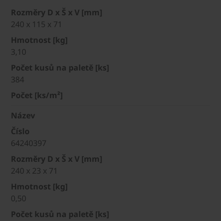
Rozměry D x Š x V [mm]
240 x 115 x 71
Hmotnost [kg]
3,10
Počet kusů na paletě [ks]
384
Počet [ks/m²]
Název
Číslo
64240397
Rozměry D x Š x V [mm]
240 x 23 x 71
Hmotnost [kg]
0,50
Počet kusů na paletě [ks]