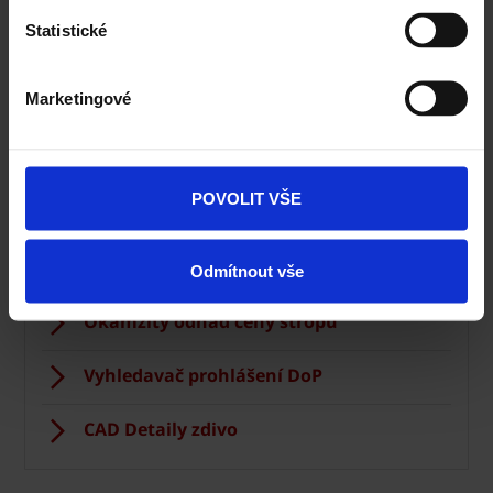
Statistické
Zdivo Porotherm
Marketingové
Ceník Porotherm
Kalkulace zdiva
POVOLIT VŠE
Technická podpora
Konfigurátor domu
Odmítnout vše
Okamžitý odhad ceny stropu
Vyhledavač prohlášení DoP
CAD Detaily zdivo