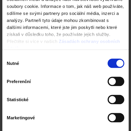
soubory cookie. Informace o tom, jak náš web používáte,
Dokumenty ke stažení >
sdílíme se svými partnery pro sociální média, inzerci a
analýzy. Partneři tyto údaje mohou zkombinovat s
dalšími informacemi, které jste jim poskytli nebo které
Referenční projekty
získali v důsledku toho, že používáte jejich služby.
Přečtěte si více v našich
Zásadách ochrany osobních
údajů
.
Výběr
Nutné
souhlasu
Preferenční
Statistické
Marketingové