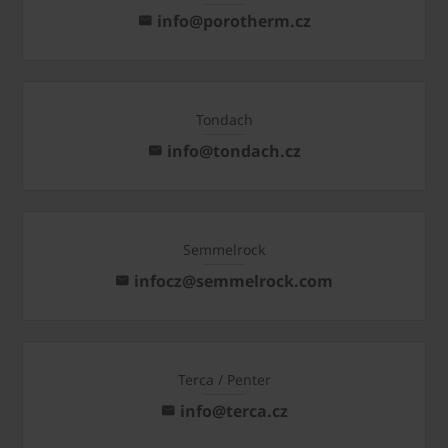
info@porotherm.cz
Tondach
info@tondach.cz
Semmelrock
infocz@semmelrock.com
Terca / Penter
info@terca.cz