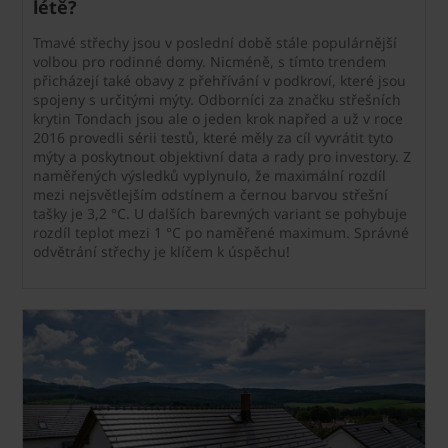
létě?
Tmavé střechy jsou v poslední době stále populárnější
volbou pro rodinné domy. Nicméně, s tímto trendem
přicházejí také obavy z přehřívání v podkroví, které jsou
spojeny s určitými mýty. Odborníci za značku střešních
krytin Tondach jsou ale o jeden krok napřed a už v roce
2016 provedli sérii testů, které měly za cíl vyvrátit tyto
mýty a poskytnout objektivní data a rady pro investory. Z
naměřených výsledků vyplynulo, že maximální rozdíl
mezi nejsvětlejším odstínem a černou barvou střešní
tašky je 3,2 °C. U dalších barevných variant se pohybuje
rozdíl teplot mezi 1 °C po naměřené maximum. Správné
odvětrání střechy je klíčem k úspěchu!