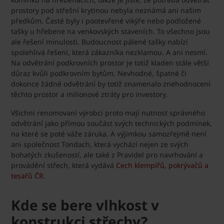
prostory pod střešní krytinou nebyla neznámá ani našim
předkům. Časté byly i pootevřené vikýře nebo podložené
tašky u hřebene na venkovských staveních. To všechno jsou
ale řešení minulosti. Budoucnost pálené tašky nabízí
spolehlivá řešení, která zákazníka nezklamou. A ani nesmí.
Na odvětrání podkrovních prostor je totiž kladen stále větší
důraz kvůli podkrovním bytům. Nevhodné, špatné či
dokonce žádné odvětrání by totiž znamenalo znehodnocení
těchto prostor a milionové ztráty pro investory.
Všichni renomovaní výrobci proto mají nutnost správného
odvětrání jako přímou součást svých technických podmínek,
na které se poté váže záruka. A výjimkou samozřejmě není
ani společnost Tondach, která vychází nejen ze svých
bohatých zkušeností, ale také z Pravidel pro navrhování a
provádění střech, která vydává
Cech klempířů, pokrývačů a
tesařů ČR
.
Kde se bere vlhkost v
konstrukci střechy?