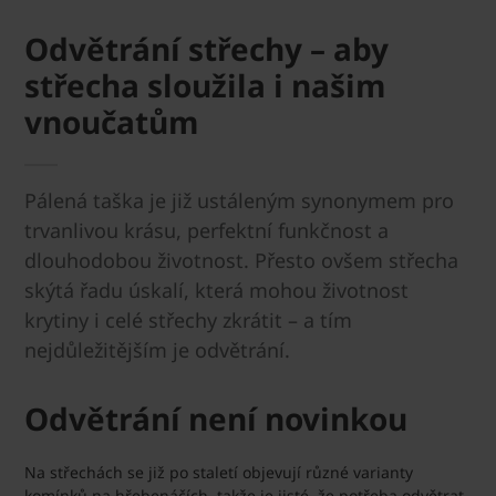
Odvětrání střechy – aby
střecha sloužila i našim
vnoučatům
Pálená taška je již ustáleným synonymem pro
trvanlivou krásu, perfektní funkčnost a
dlouhodobou životnost. Přesto ovšem střecha
skýtá řadu úskalí, která mohou životnost
krytiny i celé střechy zkrátit – a tím
nejdůležitějším je odvětrání.
Odvětrání není novinkou
Na střechách se již po staletí objevují různé varianty
komínků na hřebenáčích, takže je jisté, že potřeba odvětrat