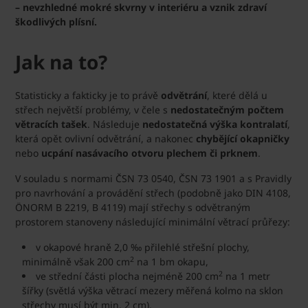
– nevzhledné mokré skvrny v interiéru a vznik zdraví
škodlivých plísní.
Jak na to?
Statisticky a fakticky je to právě
odvětrání
, které dělá u
střech největší problémy, v čele s
nedostatečným počtem
větracích tašek
. Následuje
nedostatečná výška kontralatí
,
která opět ovlivní odvětrání, a nakonec
chybějící okapničky
nebo
ucpání nasávacího otvoru plechem či prknem
.
V souladu s normami ČSN 73 0540, ČSN 73 1901 a s Pravidly
pro navrhování a provádění střech (podobně jako DIN 4108,
ÖNORM B 2219, B 4119) mají střechy s odvětraným
prostorem stanoveny následující minimální větrací průřezy:
v okapové hraně 2,0 ‰ přilehlé střešní plochy,
2
minimálně však 200 cm
na 1 bm okapu,
2
ve střední části plocha nejméně 200 cm
na 1 metr
šířky (světlá výška větrací mezery měřená kolmo na sklon
střechy musí být min. 2 cm),