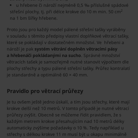
u hřebene či nároží nejméně 0,5 ‰ příslušné spádové
2
střešní plochy, tj. při délce krokve do 10 m min. 50 cm
na 1 bm šířky hřebene.
Proto jsou pro každý model pálené střešní tašky vyráběny
v souladu s těmito předpisy vlastní doplňkové větrací tašky,
které se pokládají v dostatečném množství. Ve hřebeni a
nároží je pak
systém větrání doplněn větracími pásy
a hřebenáči pokládanými na sucho
. Správné množství
větracích tašek je samozřejmě nutné stanovit výpočtem dle
plochy střechy a typu pálené střešní tašky. Průřez kontralatí
je standardně a optimálně 60 × 40 mm.
Pravidlo pro větrací průřezy
Je tu ovšem ještě jedno úskalí, a tím jsou střechy, které mají
krokve delší než 10 metrů. V tomto případě je nutné větrací
průřezy zvýšit. Obecně se můžeme řídit pravidlem, že s
každým metrem krokve přesahujícím nad 10 metrů délky
automaticky zvýšíme požadavky o 10 %. Tedy například u
střechy s délkou krokve 11 m musí být u okapu minimálně