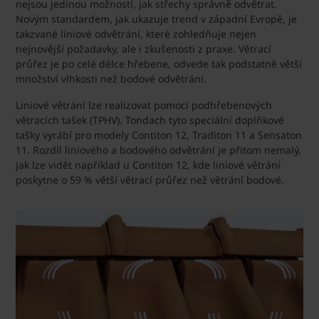
nejsou jedinou možností, jak střechy správně odvětrat.
Novým standardem, jak ukazuje trend v západní Evropě, je
takzvané liniové odvětrání, které zohledňuje nejen
nejnovější požadavky, ale i zkušenosti z praxe. Větrací
průřez je po celé délce hřebene, odvede tak podstatně větší
množství vlhkosti než bodové odvětrání.
Liniové větrání lze realizovat pomocí podhřebenových
větracích tašek (TPHV). Tondach tyto speciální doplňkové
tašky vyrábí pro modely Contiton 12, Traditon 11 a Sensaton
11. Rozdíl liniového a bodového odvětrání je přitom nemalý,
jak lze vidět například u Contiton 12, kde liniové větrání
poskytne o 59 % větší větrací průřez než větrání bodové.