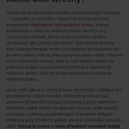
Vlhkost se do konstrukce dostává dvěma možnými způsoby
– z exteriéru a z interiéru. Pokud má střecha správně
provedenou
doplňkovou hydroizolační vrstvu
, vlhkost
kondenzuje a steče do střešního žlabu. Horší je to s
interiérovou vlhkostí, která vzniká od vaření, prádla,
sprchování, ale i pokojových květin. Tato vlhkost proniká
přes sádrokartonovou vrstvu a následnou parozábranu do
tepelné izolace, kde se přes paropropustnou izolaci dostane
až do vzduchové mezery. Tam se část vlhkosti odpaří do
exteriéru (ovšem pouze pokud je vhodně a dostatečně
vyřešeno větrání střechy) a část kondenzuje a steče do
střešního žlabu.
Jak je vidět, jde se o složitý proces, který může v jakékoli fázi
ztroskotat na chybě montáže. Přebytečná vlhkost pak
pronikne do tepelné izolace a gravitace ji přes netěsnosti
střešního pláště stáhne do obytných prostor. Ještě častější
variantou problému je kondenzace interiérové vlhkosti v
místě poruchy střešního pláště, které je chladnější než jeho
okolí.
Výstup je ovšem v obou případech víceméně stejný