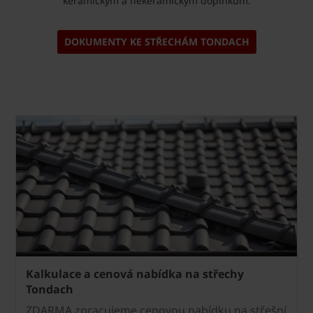
keramickým a nekeramickým doplňkům.
DOKUMENTY KE STŘECHÁM TONDACH
Kalkulace a cenová nabídka na střechy
Tondach
ZDARMA zpracujeme cenovou nabídku na střešní