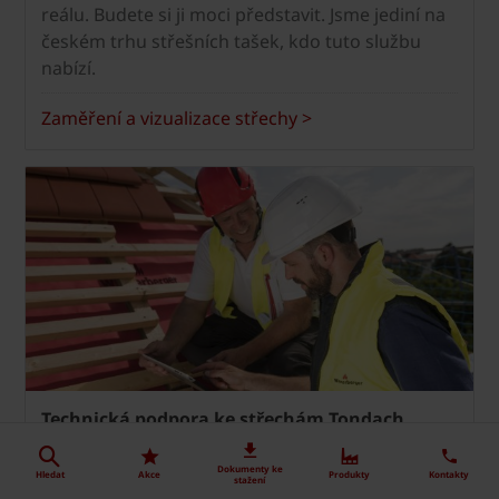
reálu. Budete si ji moci představit. Jsme jediní na
českém trhu střešních tašek, kdo tuto službu
nabízí.
Zaměření a vizualizace střechy >
Technická podpora ke střechám Tondach
Obraťte se na naše odborníky, kteří jsou
Dokumenty ke
připraveni zodpovědět všechny vaše otázky.
Hledat
Akce
Produkty
Kontakty
stažení