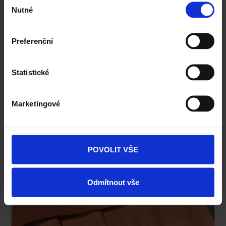
Nutné
souhlasu
Preferenční
Větraný střešní plášť
Statistické
Střecha má plnit funkci ochrany proti povětrnostním
vlivům. Proto se střešní plášť s pálenou krytinou
Marketingové
Tondach konstruuje jako dvouplášťová nebo tříplášťová
větraná konstrukce.
POVOLIT VŠE
Odmítnout vše