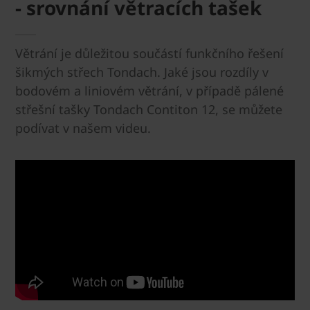
- srovnání větracích tašek
Větrání je důležitou součástí funkčního řešení
šikmých střech Tondach. Jaké jsou rozdíly v
bodovém a liniovém větrání, v případě pálené
střešní tašky Tondach Contiton 12, se můžete
podívat v našem videu.