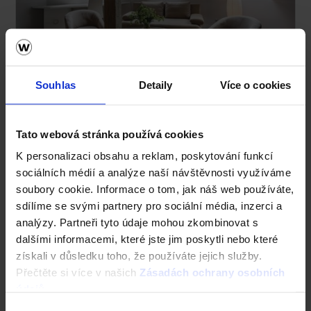
Jak správně vybrat střešní okno?
Souhlas
Detaily
Více o cookies
Tondach už nejsou jenom střešní tašky. Výrobce
tradičních pálených střešních tašek nově nabízí i střešní
okna ve dvou variantách – plastová střešní okna a
Tato webová stránka používá cookies
dřevěná střešní okna. Obě varianty splňují vysoké
tepelněizolační a akustické parametry díky
K personalizaci obsahu a reklam, poskytování funkcí
tepelněizolačnímu trojsklu. Hodí se jak pro novostavby,
sociálních médií a analýze naší návštěvnosti využíváme
tak i rekonstrukce. Použití střešních oken Tondach se
soubory cookie. Informace o tom, jak náš web používáte,
střešními taškami zaručuje kvalitu a odolnost vnější
obálky domu po několik desítek let.
sdílíme se svými partnery pro sociální média, inzerci a
analýzy. Partneři tyto údaje mohou zkombinovat s
dalšími informacemi, které jste jim poskytli nebo které
získali v důsledku toho, že používáte jejich služby.
Přečtěte si více v našich
Zásadách ochrany osobních
údajů
.
Výběr