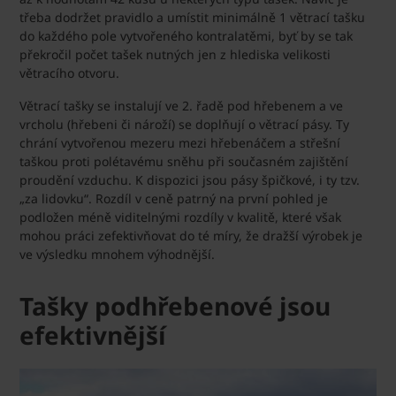
třeba dodržet pravidlo a umístit minimálně 1 větrací tašku
do každého pole vytvořeného kontralatěmi, byť by se tak
překročil počet tašek nutných jen z hlediska velikosti
větracího otvoru.
Větrací tašky se instalují ve 2. řadě pod hřebenem a ve
vrcholu (hřebeni či nároží) se doplňují o větrací pásy. Ty
chrání vytvořenou mezeru mezi hřebenáčem a střešní
taškou proti polétavému sněhu při současném zajištění
proudění vzduchu. K dispozici jsou pásy špičkové, i ty tzv.
„za lidovku“. Rozdíl v ceně patrný na první pohled je
podložen méně viditelnými rozdíly v kvalitě, které však
mohou práci zefektivňovat do té míry, že dražší výrobek je
ve výsledku mnohem výhodnější.
Tašky podhřebenové jsou
efektivnější