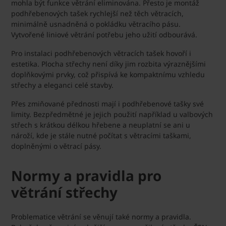
mohla být funkce větrání eliminována. Přesto je montáž
podhřebenových tašek rychlejší než těch větracích,
minimálně usnadněná o pokládku větracího pásu.
Vytvořené liniové větrání potřebu jeho užití odbourává.
Pro instalaci podhřebenových větracích tašek hovoří i
estetika. Plocha střechy není díky jim rozbita výraznějšími
doplňkovými prvky, což přispívá ke kompaktnímu vzhledu
střechy a eleganci celé stavby.
Přes zmiňované přednosti mají i podhřebenové tašky své
limity. Bezpředmětné je jejich použití například u valbových
střech s krátkou délkou hřebene a neuplatní se ani u
nároží, kde je stále nutné počítat s větracími taškami,
doplněnými o větrací pásy.
Normy a pravidla pro
větrání střechy
Problematice větrání se věnují také normy a pravidla.