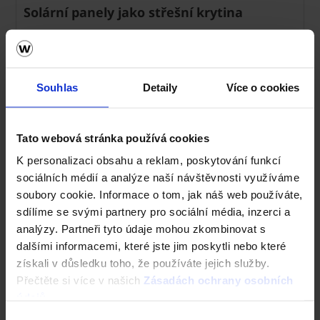
Solární panely jako střešní krytina
Vývoj fotovoltaických systémů neustále pokračuje vpřed
a ani my ve společnosti Wienerberger jsme nezůstali
pozadu. Spustili jsme prodej fotovoltaických modulů
Wevolt X-Tile, které lze integrovat přímo mezi střešní
Souhlas
Detaily
Více o cookies
krytinu Tondach. Jejich výhodou je nejen estetika, ale
především pevnost a odolnost.
Tato webová stránka používá cookies
K personalizaci obsahu a reklam, poskytování funkcí
sociálních médií a analýze naší návštěvnosti využíváme
soubory cookie. Informace o tom, jak náš web používáte,
sdílíme se svými partnery pro sociální média, inzerci a
analýzy. Partneři tyto údaje mohou zkombinovat s
dalšími informacemi, které jste jim poskytli nebo které
získali v důsledku toho, že používáte jejich služby.
Přečtěte si více v našich
Zásadách ochrany osobních
údajů
.
Jak správně vybrat střešní okno?
Výběr