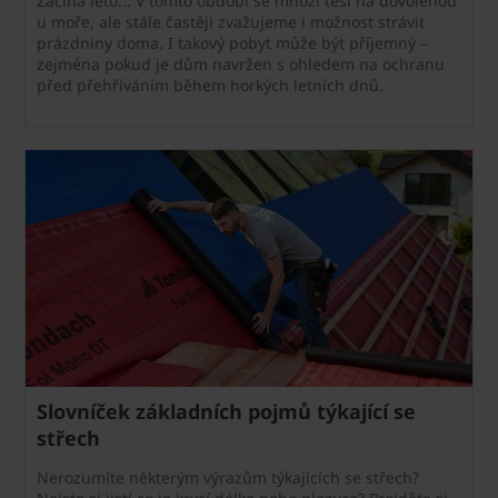
Začíná léto... V tomto období se mnozí těší na dovolenou
u moře, ale stále častěji zvažujeme i možnost strávit
prázdniny doma. I takový pobyt může být příjemný –
zejména pokud je dům navržen s ohledem na ochranu
před přehříváním během horkých letních dnů.
Slovníček základních pojmů týkající se
střech
Nerozumíte některým výrazům týkajících se střech?