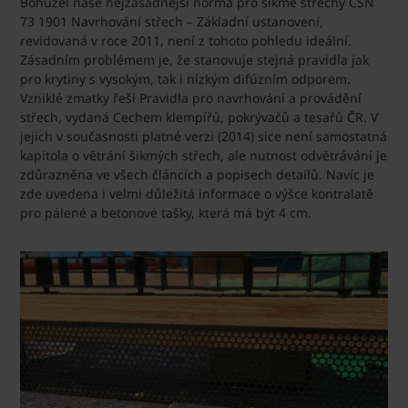
Bohužel naše nejzásadnější norma pro šikmé střechy ČSN
73 1901 Navrhování střech – Základní ustanovení,
revidovaná v roce 2011, není z tohoto pohledu ideální.
Zásadním problémem je, že stanovuje stejná pravidla jak
pro krytiny s vysokým, tak i nízkým difúzním odporem.
Vzniklé zmatky řeší Pravidla pro navrhování a provádění
střech, vydaná Cechem klempířů, pokrývačů a tesařů ČR. V
jejich v současnosti platné verzi (2014) sice není samostatná
kapitola o větrání šikmých střech, ale nutnost odvětrávání je
zdůrazněna ve všech článcích a popisech detailů. Navíc je
zde uvedena i velmi důležitá informace o výšce kontralatě
pro pálené a betonové tašky, která má být 4 cm.