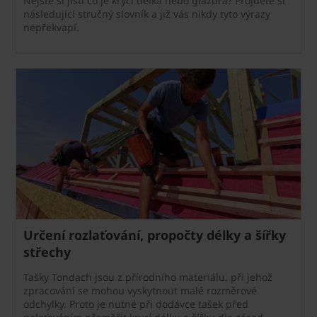
Nejste si jistí co je krycí délka nebo glazura? Projděte si
následující stručný slovník a již vás nikdy tyto výrazy
nepřekvapí.
Určení rozlaťování, propočty délky a šířky
střechy
Tašky Tondach jsou z přírodního materiálu, při jehož
zpracování se mohou vyskytnout malé rozměrové
odchylky. Proto je nutné při dodávce tašek před