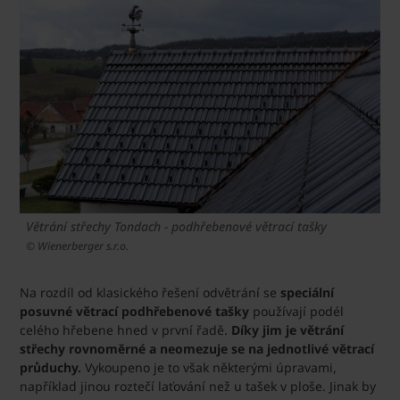
Větrání střechy Tondach - podhřebenové větrací tašky
© Wienerberger s.r.o.
Na rozdíl od klasického řešení odvětrání se
speciální
posuvné větrací podhřebenové tašky
používají podél
celého hřebene hned v první řadě.
Díky jim je větrání
střechy rovnoměrné a neomezuje se na jednotlivé větrací
průduchy.
Vykoupeno je to však některými úpravami,
například jinou roztečí laťování než u tašek v ploše. Jinak by