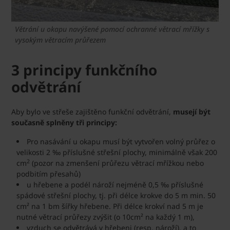
Větrání u okapu navýšené pomocí ochranné větrací mřížky s
vysokým větracím průřezem
3 principy funkčního
odvětrání
Aby bylo ve střeše zajištěno funkční odvětrání,
musejí být
současně splněny tři principy:
Pro nasávání u okapu musí být vytvořen volný průřez o
velikosti 2 ‰ příslušné střešní plochy, minimálně však 200
2
cm
(pozor na zmenšení průřezu větrací mřížkou nebo
podbitím přesahů)
u hřebene a podél nároží nejméně 0,5 ‰ příslušné
spádové střešní plochy, tj. při délce krokve do 5 m min. 50
cm² na 1 bm šířky hřebene. Při délce krokví nad 5 m je
nutné větrací průřezy zvýšit (o 10cm² na každý 1 m),
vzduch se odvětrává v hřebeni (resp. nároží), a to