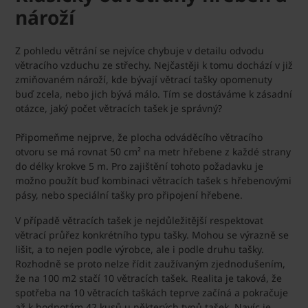
nároží
Z pohledu větrání se nejvíce chybuje v detailu odvodu
větracího vzduchu ze střechy. Nejčastěji k tomu dochází v již
zmiňovaném nároží, kde bývají větrací tašky opomenuty
buď zcela, nebo jich bývá málo. Tím se dostáváme k zásadní
otázce, jaký počet větracích tašek je správný?
Připomeňme nejprve, že plocha odváděcího větracího
otvoru se má rovnat 50 cm² na metr hřebene z každé strany
do délky krokve 5 m. Pro zajištění tohoto požadavku je
možno použít buď kombinaci větracích tašek s hřebenovými
pásy, nebo speciální tašky pro připojení hřebene.
V případě větracích tašek je nejdůležitější respektovat
větrací průřez konkrétního typu tašky. Mohou se výrazně se
lišit, a to nejen podle výrobce, ale i podle druhu tašky.
Rozhodně se proto nelze řídit zaužívaným zjednodušením,
že na 100 m2 stačí 10 větracích tašek. Realita je taková, že
spotřeba na 10 větracích taškách teprve začíná a pokračuje
až k hodnotám 42 kusů u některých typů tašek. Navíc je