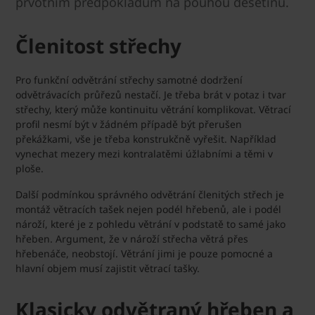
prvotním předpokladům na pouhou desetinu.
Členitost střechy
Pro funkční odvětrání střechy samotné dodržení
odvětrávacích průřezů nestačí. Je třeba brát v potaz i tvar
střechy, který může kontinuitu větrání komplikovat. Větrací
profil nesmí být v žádném případě být přerušen
překážkami, vše je třeba konstrukčně vyřešit. Například
vynechat mezery mezi kontralatěmi úžlabními a těmi v
ploše.
Další podmínkou správného odvětrání členitých střech je
montáž větracích tašek nejen podél hřebenů, ale i podél
nároží, které je z pohledu větrání v podstatě to samé jako
hřeben. Argument, že v nároží střecha větrá přes
hřebenáče, neobstojí. Větrání jimi je pouze pomocné a
hlavní objem musí zajistit větrací tašky.
Klasicky odvětraný hřeben a