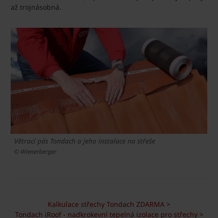
až trojnásobná.
Větrací pás Tondach a jeho instalace na střeše
© Wienerberger
Kalkulace střechy Tondach ZDARMA >
Tondach iRoof - nadkrokevní tepelná izolace pro střechy >