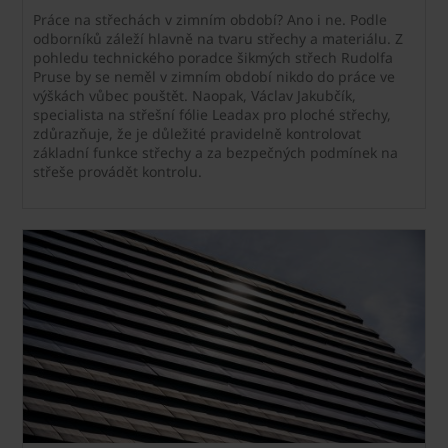
Práce na střechách v zimním období? Ano i ne. Podle
odborníků záleží hlavně na tvaru střechy a materiálu. Z
pohledu technického poradce šikmých střech Rudolfa
Pruse by se neměl v zimním období nikdo do práce ve
výškách vůbec pouštět. Naopak, Václav Jakubčík,
specialista na střešní fólie Leadax pro ploché střechy,
zdůrazňuje, že je důležité pravidelně kontrolovat
základní funkce střechy a za bezpečných podmínek na
střeše provádět kontrolu.