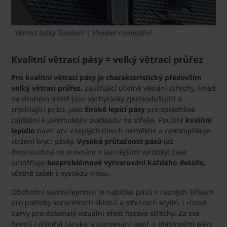
Větrací tašky Tondach | Vhodné rozmístění
Kvalitní větrací pásy = velký větrací průřez
Pro kvalitní větrací pásy je charakteristický především
velký větrací průřez
, zajišťující účelné větrání střechy. Hned
na druhém místě jsou vychytávky zjednodušující a
zrychlující práci, jako
široké lepící pásy
pro spolehlivé
zajištění k jakémukoliv podkladu na střeše. Použité
kvalitní
lepidlo
navíc ani v teplých dnech neměkne a nekomplikuje
stržení krycí pásky.
Vysoká průtažnost pásů
(až
dvojnásobná ve srovnání s lacinějšími výrobky) zase
umožňuje
bezproblémové vytvarování každého detailu
,
včetně tašek s vysokou vlnou.
Obchodní samozřejmostí je nabídka pásů v různých šířkách
pro potřeby konkrétních sklonů a střešních krytin, i různé
barvy pro dokonalý vizuální efekt hotové střechy. Za své
hovoří i dlouhá záruka, v porovnání např. s plastovými pásy