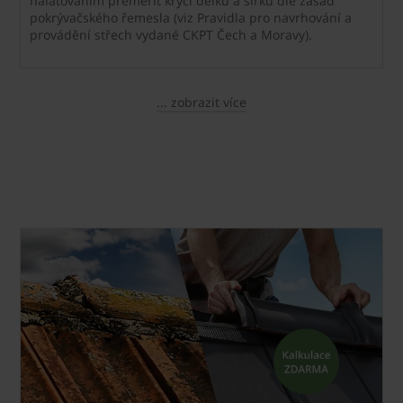
nalaťováním přeměřit krycí délku a šířku dle zásad
pokrývačského řemesla (viz Pravidla pro navrhování a
provádění střech vydané CKPT Čech a Moravy).
... zobrazit více