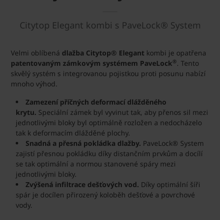
Citytop Elegant kombi s PaveLock® System
Velmi oblíbená
dlažba Citytop® Elegant
kombi je opatřena
®
patentovaným zámkovým systémem PaveLock
. Tento
skvělý systém s integrovanou pojistkou proti posunu nabízí
mnoho výhod.
Zamezení příčných deformací dlážděného
krytu.
Speciální zámek byl vyvinut tak, aby přenos sil mezi
jednotlivými bloky byl optimálně rozložen a nedocházelo
tak k deformacím dlážděné plochy.
Snadná a přesná pokládka dlažby.
PaveLock® System
zajistí přesnou pokládku díky distančním prvkům a docílí
se tak optimální a normou stanovené spáry mezi
jednotlivými bloky.
Zvýšená infiltrace dešťových vod.
Díky optimální šíři
spár je docílen přirozený koloběh dešťové a povrchové
vody.