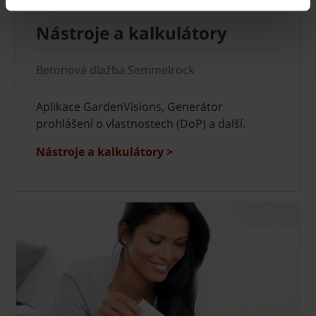
Nástroje a kalkulátory
Betonová dlažba Semmelrock
Aplikace GardenVisions, Generátor
prohlášení o vlastnostech (DoP) a další.
Nástroje a kalkulátory >