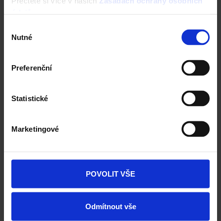
Přečtěte si více v našich
Zásadách ochrany osobních
Služby
údajů
.
Výběr
Betonová dlažba Semmelrock
Nutné
souhlasu
Grafický návrh plochy, nejčastější dotazy,
akční nabídky a další.
Preferenční
Služby >
Statistické
Marketingové
POVOLIT VŠE
Odmítnout vše