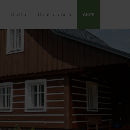
Dlažba
O nás a kariéra
AKCE