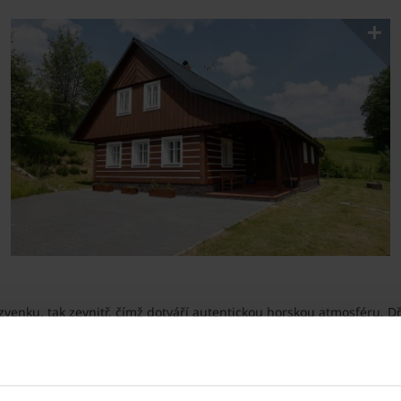
zvenku, tak zevnitř, čímž dotváří autentickou horskou atmosféru. Dř
ází dispozice 5+kk, přičemž srdcem domu je prostorná světnice. V t
vá kamna, která dokáží vytopit celý dům, včetně horního patra. V p