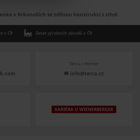
nka v Krkonoších se zděnou konstrukcí z cihel
in v ČR
Deset výrobních závodů v ČR
Terca / Penter
ck.com
info@terca.cz
KARIÉRA U WIENERBERGER