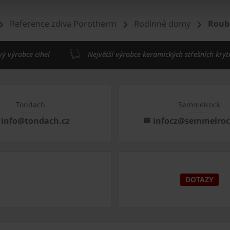
Reference zdiva Porotherm
Rodinné domy
Roube
vý výrobce cihel
Největší výrobce keramických střešních kryt
Tondach
Semmelrock
info@tondach.cz
infocz@semmelro
DOTAZY