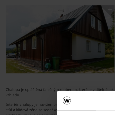
Chalupa je opláštěná falešným roubením, které je viditelné jak 
vzhledu.
Interiér chalupy je navržen prakticky. Na ploše 156 m² se nach
stůl a klidová zóna se sedačkou. Dominantním prvkem jsou krbo