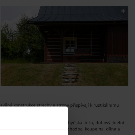
evěná konstrukce střechy a stropy přispívají k rustikálnímu
é se nachází na míru vyrobená kuchyňská linka, dubový jídelní
řízemí se také nachází prostorná chodba, koupelna, dílna a