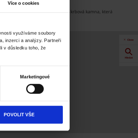
Více o cookies
topení vypnout a vytápění přebírají krbová kamna, která
ěvnosti využíváme soubory
, inzerci a analýzy. Partneři
Close
li v důsledku toho, že
Hledat
Akce
Marketingové
Dokumenty
ke stažení
Produkty
POVOLIT VŠE
Kontakty