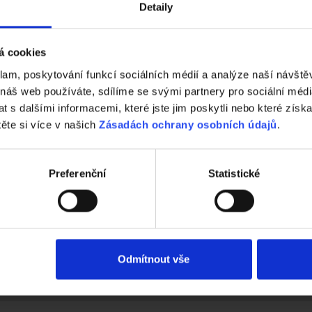
Detaily
kotel lze spustit i na dálku přes mobilní aplikaci. Po příjezdu lze 
á cookies
klam, poskytování funkcí sociálních médií a analýze naší návšt
 náš web používáte, sdílíme se svými partnery pro sociální média
 s dalšími informacemi, které jste jim poskytli nebo které získa
ou konstrukcí z cihel
těte si více v našich
Zásadách ochrany osobních údajů
.
Preferenční
Statistické
Odmítnout vše