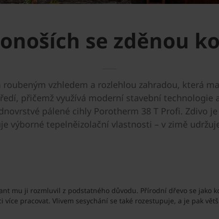
onoších se zděnou kon
ím roubeným vzhledem a rozlehlou zahradou, která maj
edí, přičemž využívá moderní stavební technologie a
dnovrstvé pálené cihly Porotherm 38 T Profi. Zdivo j
je výborné tepelněizolační vlastnosti – v zimě udržuje
ant mu ji rozmluvil z podstatného důvodu. Přírodní dřevo se jako 
 více pracovat. Vlivem sesychání se také rozestupuje, a je pak vět