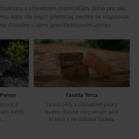
strukturu a stavebním materiálům. Jsme pro vás
domu dům dle svých představ, nechte se inspirovat
na shledání s vámi prostřednictvím výstav.
 Penter
Fasáda Terca
lrock a
Lícové cihly a obkladové pásky
mění každý
budou dlouhé roky sloužit jako
í.
krásná a nerozbitná fasáda.