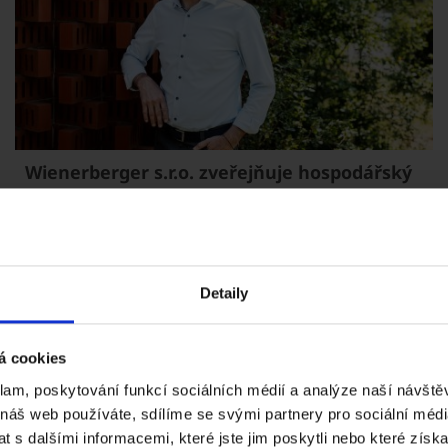
Wienerberger s.r.o. zveřejňuje hospodářský
výsledek za rok 2025
30. 7. 2026
Společnost Wienerberger s.r.o. dosáhla v roce 2025 obratu
3,65 miliardy korun, což představuje meziroční nárůst o
8,7 %. Zisk před zdaněním činil 171 milionů korun. V
Detaily
meziročním srovnání jde o pokles o 45,3 %.
á cookies
klam, poskytování funkcí sociálních médií a analýze naší návšt
 náš web používáte, sdílíme se svými partnery pro sociální média
... zobrazit více
 s dalšími informacemi, které jste jim poskytli nebo které získa