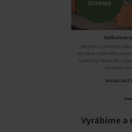
Kalkulace 
Nechte si provést odb
výrobce cihelného zdiv
spotřeby materiálu a p
zároveň cen
KALKULACE 
Vyrábíme a 