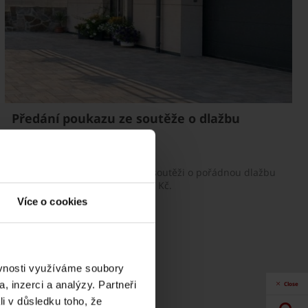
Předání poukazu ze soutěže o dlažbu
Semmelrock 2026
29. 6. 2026
Předali jsme výherní poukaz v soutěži o pořádnou dlažbu
Semmelrock v hodnotě 100 000 Kč.
Více o cookies
ěvnosti využíváme soubory
, inzerci a analýzy. Partneři
Close
li v důsledku toho, že