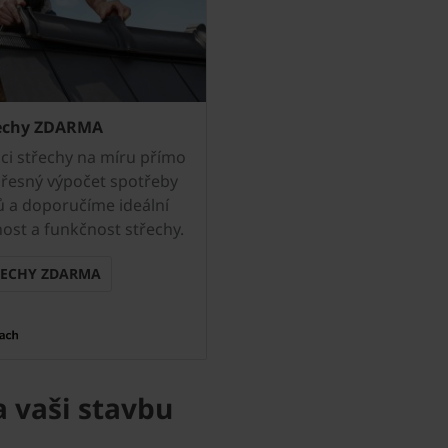
řechy ZDARMA
ci střechy na míru přímo
přesný výpočet spotřeby
ků a doporučíme ideální
ost a funkčnost střechy.
ŘECHY ZDARMA
 vaši stavbu