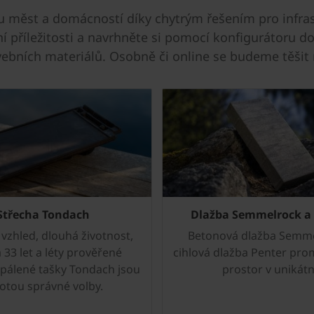
 měst a domácností díky chytrým řešením pro infra
í příležitosti a navrhněte si pomocí konfigurátoru 
vebních materiálů. Osobně či online se budeme těšit 
Střecha Tondach
Dlažba Semmelrock a
vzhled, dlouhá životnost,
Betonová dlažba Semme
 33 let a léty prověřené
cihlová dlažba Penter pro
 pálené tašky Tondach jsou
prostor v unikátn
totou správné volby.