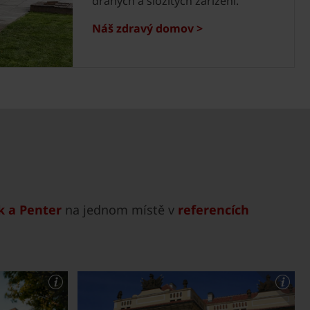
drahých a složitých zařízení.
Náš zdravý domov >
 a Penter
na jednom místě v
referencích
.