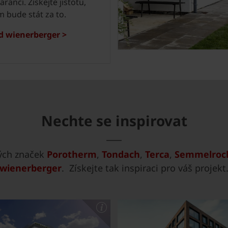
arancí. Získejte jistotu,
m bude stát za to.
d wienerberger >
Nechte se inspirovat
vých značek
Porotherm
,
Tondach
,
Terca
,
Semmelrock
wienerberger
. Získejte tak inspiraci pro váš projekt