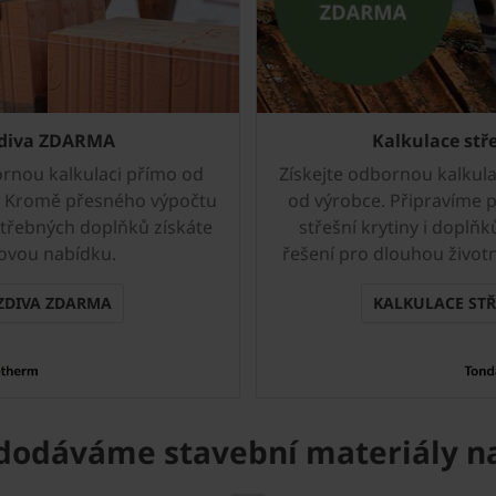
zdiva ZDARMA
Kalkulace st
ornou kalkulaci přímo od
Získejte odbornou kalkula
a. Kromě přesného výpočtu
od výrobce. Připravíme 
otřebných doplňků získáte
střešní krytiny i doplň
ovou nabídku.
řešení pro dlouhou životn
ZDIVA ZDARMA
KALKULACE ST
dodáváme stavební materiály na