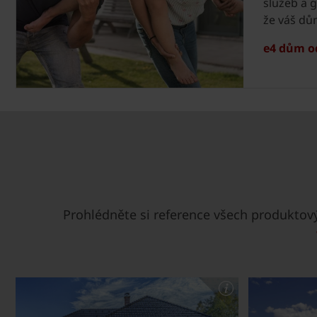
služeb a g
že váš dů
e4 dům o
Prohlédněte si reference všech produkto