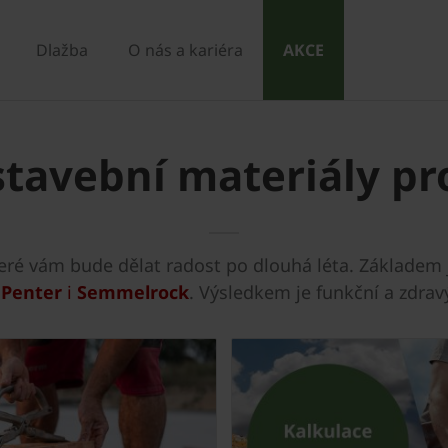
Dlažba
O nás a kariéra
AKCE
stavební materiály pr
eré vám bude dělat radost po dlouhá léta. Základem 
y
Penter
i
Semmelrock
. Výsledkem je funkční a zdra