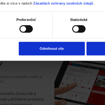
těte si více v našich
Zásadách ochrany osobních údajů
.
Preferenční
Statistické
adit na stavební materiál wiene
í pro
Odmítnout vše
ny typy
v
budoucí podobu měst a
tí
 kvalitu života lidí a
rvale udržitelné produkty
y pro všechny typy