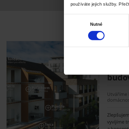
používáte jejich služby. Přeč
Výběr
Nutné
souhlasu
Proč vs
Řešen
všech
budo
Utváříme 
domácnos
Zlepšujeme
vyvíjíme t
a koncept