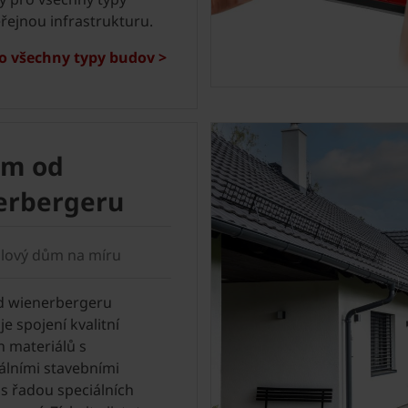
řejnou infrastrukturu.
o všechny typy budov >
ům od
erbergeru
hlový dům na míru
d wienerbergeru
e spojení kvalitní
h materiálů s
álními stavebními
 s řadou speciálních