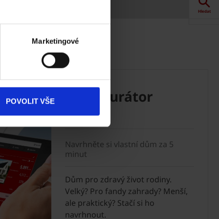
Hledat
Akce
Marketingové
rberger?
Dokumenty
ke stažení
Konfigurátor
Produkty
POVOLIT VŠE
domu
Kontakty
Navrhněte si vlastní dům za 5
minut
Dům pro zdravý život rodiny.
Velký? Pro fandy zahrady? Menší,
ale praktický? Stačí si ho
navrhnout.