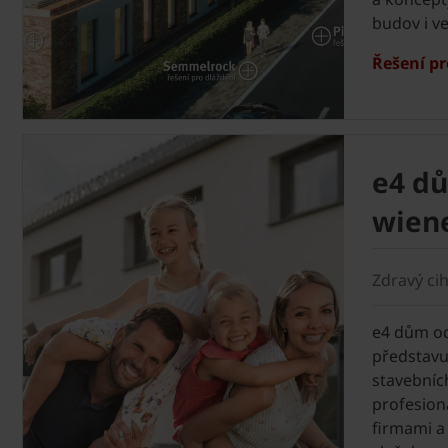
budov i ve
Řešení pr
e4 d
wien
Zdravý ci
e4 dům o
představuj
stavebníc
profesion
firmami a