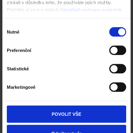
získali v důsledku toho, že používáte jejich služby.
Přečtěte si více v našich
Zásadách ochrany osobních
údajů
.
Výběr
Nutné
souhlasu
Preferenční
Dlažba Semmelrock
Statistické
Ceník Semmelrock
Marketingové
Kalkulace dlažby
Kontakt na obchodní manažery
POVOLIT VŠE
Prodejní síť