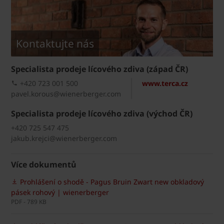
Kontaktujte nás
Specialista prodeje lícového zdiva (západ ČR)
+420 723 001 500
www.terca.cz
pavel.korous@wienerberger.com
Specialista prodeje lícového zdiva (východ ČR)
+420 725 547 475
jakub.krejci@wienerberger.com
Více dokumentů
Prohlášení o shodě - Pagus Bruin Zwart new obkladový
pásek rohový | wienerberger
PDF - 789 KB