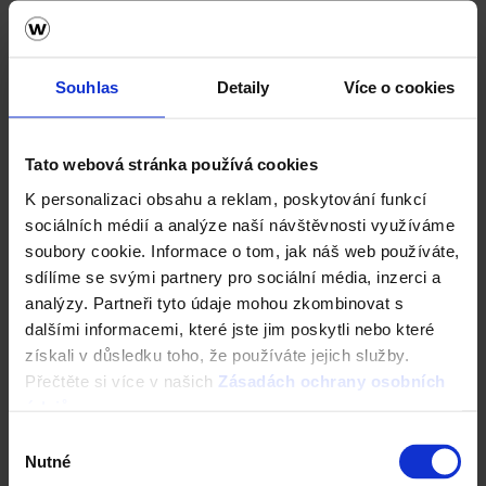
Vezměte stavbu do vlastních rukou. Online.
Vyzkoušejte ZDARMA návrh domu za 5 minut
Souhlas
Detaily
Více o cookies
Cena domu v reálném čase
3D vizualizace
Komplexní nastavení
a mnohem více
Tato webová stránka používá cookies
K personalizaci obsahu a reklam, poskytování funkcí
sociálních médií a analýze naší návštěvnosti využíváme
ZAČÍT NOVOU KONFIGURACI
soubory cookie. Informace o tom, jak náš web používáte,
sdílíme se svými partnery pro sociální média, inzerci a
analýzy. Partneři tyto údaje mohou zkombinovat s
dalšími informacemi, které jste jim poskytli nebo které
získali v důsledku toho, že používáte jejich služby.
Přečtěte si více v našich
Zásadách ochrany osobních
Nástroje a služby
údajů
.
Výběr
Nutné
souhlasu