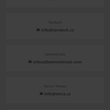
Tondach
info@tondach.cz
Semmelrock
infocz@semmelrock.com
Terca / Penter
info@terca.cz