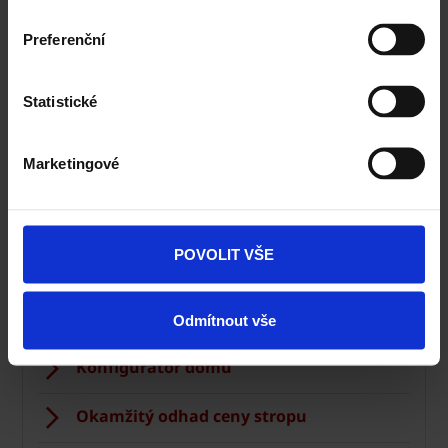
Preferenční
Statistické
Marketingové
Zdivo Porotherm
Ceník Porotherm
POVOLIT VŠE
Kalkulace zdiva
Technická podpora
Odmítnout vše
Konfigurátor domu
Okamžitý odhad ceny stropu