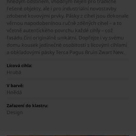
hnědým odstínem, vhodným nejen pro tradičně
řešené objekty, ale i pro industriální novostavby
zdobené kovovými prvky. Pásky z cihel jsou dokonale
věrnou napodobeninou ručně zděných cihel – a to
včetně autentického povrchu každé cihly – což
fasádu činí originálně unikátní. Dopřejte i vy svému
domu kousek jedinečné osobitosti s lícovými cihlami
a obkladovými pásky Terca Pagus Bruin Zwart New.
Lícová cihla:
Hrubá
V barvě:
Hnědá
Zařazení do klastru:
Design