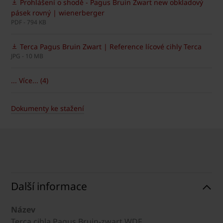
Prohlášení o shodě - Pagus Bruin Zwart new obkladový
pásek rovný | wienerberger
PDF - 794 KB
Terca Pagus Bruin Zwart | Reference lícové cihly Terca
JPG - 10 MB
... Více... (4)
Dokumenty ke stažení
Další informace
Název
Terca cihla Pagus Bruin-zwart WDF