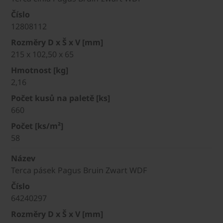
Číslo
12808112
Rozměry D x Š x V [mm]
215 x 102,50 x 65
Hmotnost [kg]
2,16
Počet kusů na paletě [ks]
660
Počet [ks/m²]
58
Název
Terca pásek Pagus Bruin Zwart WDF
Číslo
64240297
Rozměry D x Š x V [mm]