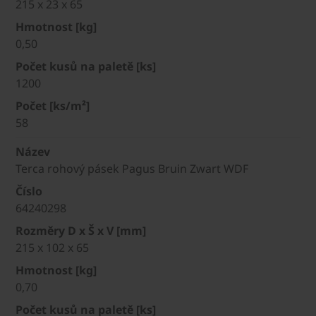
215 x 23 x 65
Hmotnost [kg]
0,50
Počet kusů na paletě [ks]
1200
Počet [ks/m²]
58
Název
Terca rohový pásek Pagus Bruin Zwart WDF
Číslo
64240298
Rozměry D x Š x V [mm]
215 x 102 x 65
Hmotnost [kg]
0,70
Počet kusů na paletě [ks]