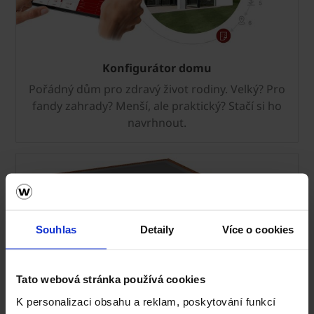
Konfigurátor domu
Pořádný dům pro zdravý život rodiny. Velký? Pro
fandy zahrady? Menší, ale praktický? Stačí si ho
navrhnout.
Souhlas
Detaily
Více o cookies
Tato webová stránka používá cookies
K personalizaci obsahu a reklam, poskytování funkcí
Sleva na stropy