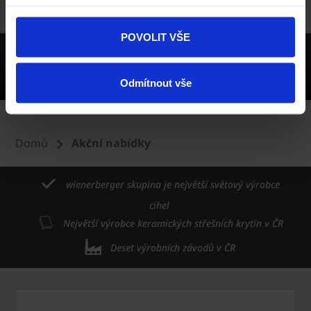
POVOLIT VŠE
Odmítnout vše
Domů
Akční nabídky
wienerberger skupina je největší světový výrobce
cihel
Největší výrobce keramických střešních krytin v ČR
Deset výrobních závodů v ČR