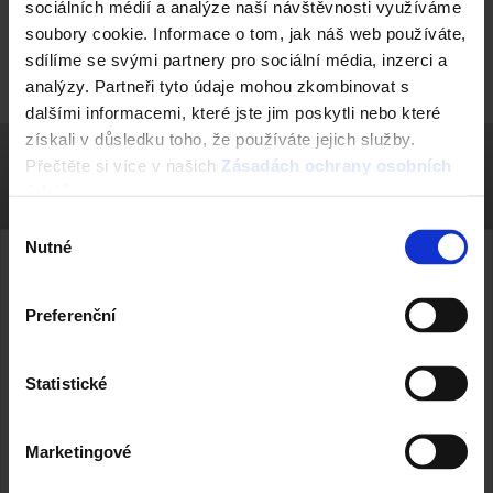
sociálních médií a analýze naší návštěvnosti využíváme
Okamžitý odhad ceny stropu + sleva na strop
soubory cookie. Informace o tom, jak náš web používáte,
Porotherm.
sdílíme se svými partnery pro sociální média, inzerci a
analýzy. Partneři tyto údaje mohou zkombinovat s
dalšími informacemi, které jste jim poskytli nebo které
získali v důsledku toho, že používáte jejich služby.
Přečtěte si více v našich
Zásadách ochrany osobních
údajů
.
Výběr
Nutné
souhlasu
Vyžádejte si cenovou
nabídku
Preferenční
Statistické
Oslovte naše zákaznické centrum a nechte si
vytvořit nabídku přímo na míru.
Marketingové
CENOVÁ NABÍDKA NA MÍRU