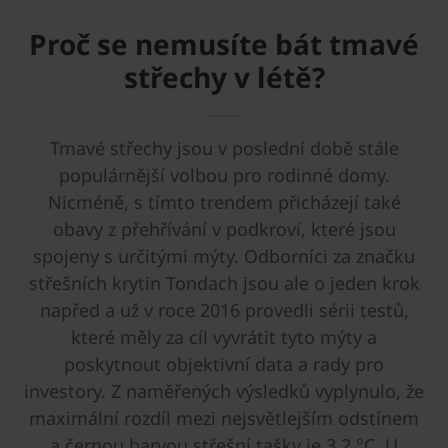
Proč se nemusíte bát tmavé
střechy v létě?
Tmavé střechy jsou v poslední době stále
populárnější volbou pro rodinné domy.
Nicméně, s tímto trendem přicházejí také
obavy z přehřívání v podkroví, které jsou
spojeny s určitými mýty. Odborníci za značku
střešních krytin Tondach jsou ale o jeden krok
napřed a už v roce 2016 provedli sérii testů,
které měly za cíl vyvrátit tyto mýty a
poskytnout objektivní data a rady pro
investory. Z naměřených výsledků vyplynulo, že
maximální rozdíl mezi nejsvětlejším odstínem
a černou barvou střešní tašky je 3,2 °C. U