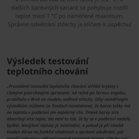
dalších barevných variant se pohybuje rozdíl
teplot mezi 1 °C po naměřené maximum.
Správné odvětrání střechy je klíčem k úspěchu!
Výsledek testování
teplotního chování
„
Provedené testování teplotního chování střešní krytiny s
různými povrchovými úpravami, od režné po černou engobu,
probíhalo v Brně na modelu sedlové střechy. Díky naměřeným
výsledkům můžeme za Tondach konstatovat, že barva tašky má
na teplotu v podkroví jen nepatrný vliv. Tmavé barvy sice
absorbují více tepla, ale není to tak, že by se v podkroví nedalo
bydlet. Navýšení teploty je minimální, a pokud je při stavbě
kladen důraz na funkční vlastnosti a správné odvětrání, pár
stupňů nehraje v celkové tepelně technické bilanci střechy roli,
”