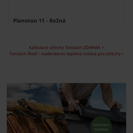
Planoton 11 - Režná
Kalkulace střechy Tondach ZDARMA >
Tondach iRoof - nadkrokevní tepelná izolace pro střechy >