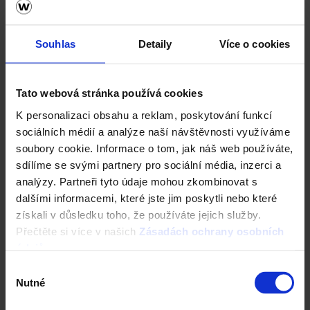
KONTAKTY NA ODBORNÍKY PRO STŘECHY
Souhlas
Detaily
Více o cookies
Zajímá vás kde nakoupit střešní tašky?
Pokračujte na mapy prodejních oblastí, stavebnin
Tato webová stránka používá cookies
a stavebních firem.
K personalizaci obsahu a reklam, poskytování funkcí
sociálních médií a analýze naší návštěvnosti využíváme
MAPA PRODEJNÍCH OBLASTÍ
soubory cookie. Informace o tom, jak náš web používáte,
sdílíme se svými partnery pro sociální média, inzerci a
Centrum dokumentů ke stažení
analýzy. Partneři tyto údaje mohou zkombinovat s
dalšími informacemi, které jste jim poskytli nebo které
Prohlédněte si dokumenty ke střechám, střešním taškám,
keramickým a nekeramickým doplňkům.
získali v důsledku toho, že používáte jejich služby.
Přečtěte si více v našich
Zásadách ochrany osobních
údajů
.
DOKUMENTY KE STŘECHÁM TONDACH
Výběr
Nutné
souhlasu