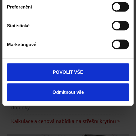
Preferenční
Statistické
Marketingové
POVOLIT VŠE
Kalkulace a cenová nabídka na střechy
Tondach
Odmítnout vše
ZDARMA zpracujeme cenovou nabídku na střešní
krytinu Tondach, keramické a nekeramické
doplňky.
Kalkulace a cenová nabídka na střešní krytinu >