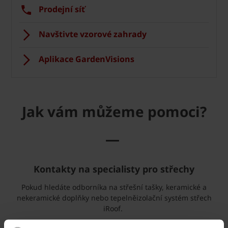
Prodejní síť
Navštivte vzorové zahrady
Aplikace GardenVisions
Jak vám můžeme pomoci?
—
Kontakty na specialisty pro střechy
Pokud hledáte odborníka na střešní tašky, keramické a
nekeramické doplňky nebo tepelněizolační systém střech
iRoof.