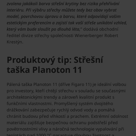
zvolena jakákoli barva střešní krytiny bez rizika přehřívání
interiéru. Při výběru střechy můžete tedy bez obav vybrat
model, povrchovou úpravu a barvu, které odpovídají vašim
estetickým preferencím a zajistí tak vaší střeše unikátní vzhled,
který vám bude sloužit po dlouhá léta,
” dodává obchodní
ředitel divize střechy společnosti Wienerberger Robert
Krestýn.
Produktový tip: Střešní
taška Planoton 11
Pálená taška Planoton 11 (dříve Figaro 11) je ideální volbou
pro investory, kteří chtějí střechu v souladu se současnými
architektonickými trendy a zároveň kvalitní produkt s
funkčními vlastnostmi. Promyšlený systém dvojitého
drážkování zabezpečuje rychlý odvod vody a pomáhá
chránit budovu před vlhkostí a prachem. Extrémní odolnost
materiálu zajišťuje bezpečnou ochranu podstřeší před
povětrnostními vlivy a náročná technologie vypalování při
teplotách nad 1000 °C garantuje dlouhou životnost a