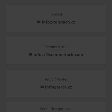
Tondach
info@tondach.cz
Semmelrock
infocz@semmelrock.com
Terca / Penter
info@terca.cz
Wienerberger s.r.o.