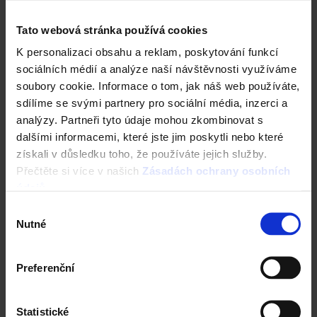
Tato webová stránka používá cookies
K personalizaci obsahu a reklam, poskytování funkcí
sociálních médií a analýze naší návštěvnosti využíváme
soubory cookie. Informace o tom, jak náš web používáte,
sdílíme se svými partnery pro sociální média, inzerci a
analýzy. Partneři tyto údaje mohou zkombinovat s
dalšími informacemi, které jste jim poskytli nebo které
získali v důsledku toho, že používáte jejich služby.
Fasáda Terca
Přečtěte si více v našich
Zásadách ochrany osobních
údajů
.
Ceník Terca
Výběr
Nutné
souhlasu
Kalkulace fasády
Technická podpora
Preferenční
Specialista prodeje
Statistické