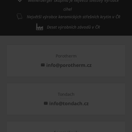
wienerberger skupina je největší světový výrobce
cihel
Největší výrobce keramických střešních krytin v ČR
Deset výrobních závodů v ČR
Porotherm
info@porotherm.cz
Tondach
info@tondach.cz