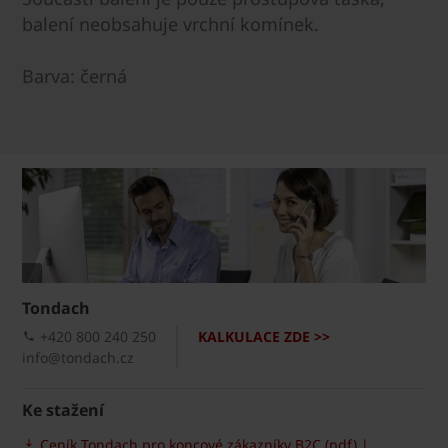
balení neobsahuje vrchní komínek.
Barva: černá
Tondach
+420 800 240 250
KALKULACE ZDE >>
info@tondach.cz
Ke stažení
Ceník Tondach pro koncové zákazníky B2C (pdf) |