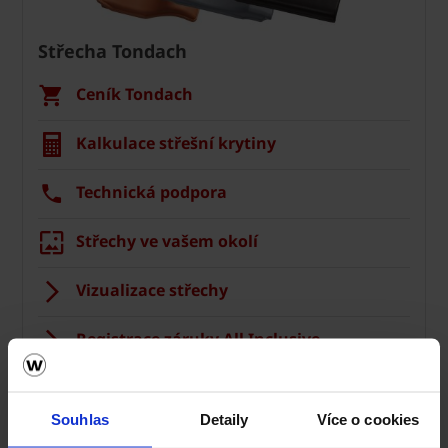
Střecha Tondach
Ceník Tondach
Kalkulace střešní krytiny
Technická podpora
Střechy ve vašem okolí
Vizualizace střechy
Registrace záruky All Inclusive
CAD Detaily střecha
Souhlas
Detaily
Více o cookies