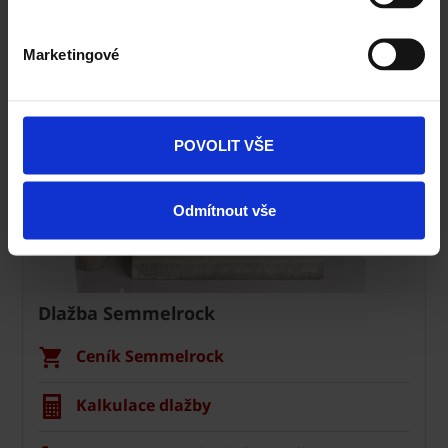
Navštivte vzorkovnu Terca
Marketingové
POVOLIT VŠE
Odmítnout vše
Dlažba Semmelrock
Ceník Semmelrock
Kalkulace dlažby