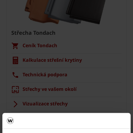
Střecha Tondach
Ceník Tondach
Kalkulace střešní krytiny
Technická podpora
Střechy ve vašem okolí
Vizualizace střechy
Registrace záruky All Inclusive
CAD Detaily střecha