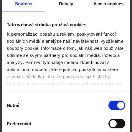
Souhlas
Detaily
Více o cookies
Tato webová stránka používá cookies
K personalizaci obsahu a reklam, poskytování funkcí
sociálních médií a analýze naší návštěvnosti využíváme
soubory cookie. Informace o tom, jak náš web používáte,
sdílíme se svými partnery pro sociální média, inzerci a
analýzy. Partneři tyto údaje mohou zkombinovat s
dalšími informacemi, které jste jim poskytli nebo které
získali v důsledku toho, že používáte jejich služby.
Přečtěte si více v našich
Zásadách ochrany osobních
Fasáda Terca
údajů
.
Ceník Terca
Výběr
Nutné
souhlasu
Kalkulace fasády
Preferenční
Technická podpora