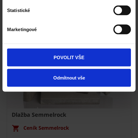
Specialista prodeje
Statistické
Navštivte vzorkovnu Terca
Marketingové
POVOLIT VŠE
Odmítnout vše
Dlažba Semmelrock
Ceník Semmelrock